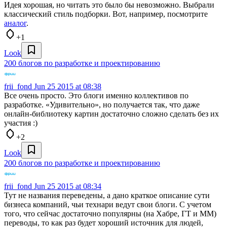
Идея хорошая, но читать это было бы невозможно. Выбрали
классический стиль подборки. Вот, например, посмотрите
аналог
.
+1
Look
200 блогов по разработке и проектированию
frii_fond
Jun 25 2015 at 08:38
Все очень просто. Это блоги именно коллективов по
разработке. «Удивительно», но получается так, что даже
онлайн-библиотеку картин достаточно сложно сделать без их
участия :)
+2
Look
200 блогов по разработке и проектированию
frii_fond
Jun 25 2015 at 08:34
Тут не названия переведены, а дано краткое описание сути
бизнеса компаний, чьи технари ведут свои блоги. С учетом
того, что сейчас достаточно популярны (на Хабре, ГТ и ММ)
переводы, то как раз будет хороший источник для людей,