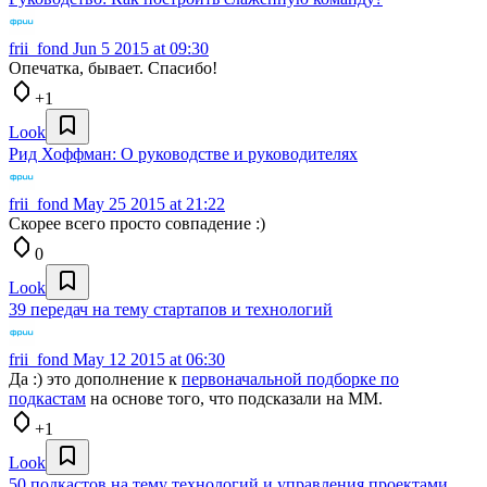
frii_fond
Jun 5 2015 at 09:30
Опечатка, бывает. Спасибо!
+1
Look
Рид Хоффман: О руководстве и руководителях
frii_fond
May 25 2015 at 21:22
Скорее всего просто совпадение :)
0
Look
39 передач на тему стартапов и технологий
frii_fond
May 12 2015 at 06:30
Да :) это дополнение к
первоначальной подборке по
подкастам
на основе того, что подсказали на ММ.
+1
Look
50 подкастов на тему технологий и управления проектами