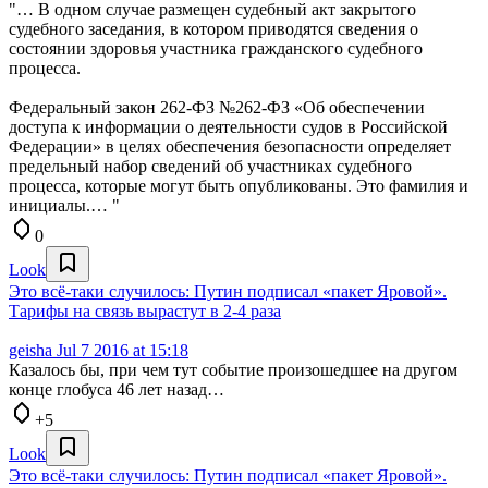
"… В одном случае размещен судебный акт закрытого
судебного заседания, в котором приводятся сведения о
состоянии здоровья участника гражданского судебного
процесса.
Федеральный закон 262-ФЗ №262-ФЗ «Об обеспечении
доступа к информации о деятельности судов в Российской
Федерации» в целях обеспечения безопасности определяет
предельный набор сведений об участниках судебного
процесса, которые могут быть опубликованы. Это фамилия и
инициалы.… "
0
Look
Это всё-таки случилось: Путин подписал «пакет Яровой».
Тарифы на связь вырастут в 2-4 раза
geisha
Jul 7 2016 at 15:18
Казалось бы, при чем тут событие произошедшее на другом
конце глобуса 46 лет назад…
+5
Look
Это всё-таки случилось: Путин подписал «пакет Яровой».