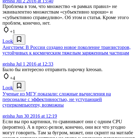
geisha
Jul 2 2016 at 15:40
Проблема в том, что множество «в рамках правил» не
эквивалентно множествам «субъективно хорошо» и
«субъективно справедливо». Об этом и статья. Кроме этого
проблем, конечно, нет.
+1
Look
Ангстрем: В России создано новое поколение транзисторов,
устойчивых к космическим тяжелым заряженным частицам
geisha
Jul 1 2016 at 12:33
Было бы интересно отправить парочку kreosan.
+4
Look
Ученые из МГУ показали: сложные вычисления на
персоналке с эффективностью, не уступающей
суперкомпьютеру, возможны
geisha
Jun 30 2016 at 12:19
Если вы про картинки, то сравнивают они с одним CPU
(вероятно). А в пресс-релизе, конечно, они все что угодно
могут говорить. Там за бугром, может, они скрипт на матлабе