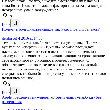
Ну вот не так. Это что, выходит, вместо типа int у нас бит
типа float? И как это поможет факторизовать? Зачем вводить
неокрепшие умы в заблуждение?
+3
Look
Почему в большинстве языков так мало слов для запахов?
geisha
Jul 4 2016 at 14:38
Тем не менее, «затхлый» мне тоже на ум пришел. Также
вульгарное «спёртый» и «тухлый». Можно рассуждать,
насколько все они относятся именно и исключительно к
запаху, но «кровяной запах приманивающий тигров» вполне
себе ассоциирован с кровью, а точнее, с железом. С
обозначением цветов тоже не все однозначно: «красный»
похож на «красивый», «белый» это «белье» — я не
специалист, но было бы интересно узнать, какие из этих слов
появились раньше.
0
Look
Apple преследует инженера, который чинит «макбуки» без
разрешения