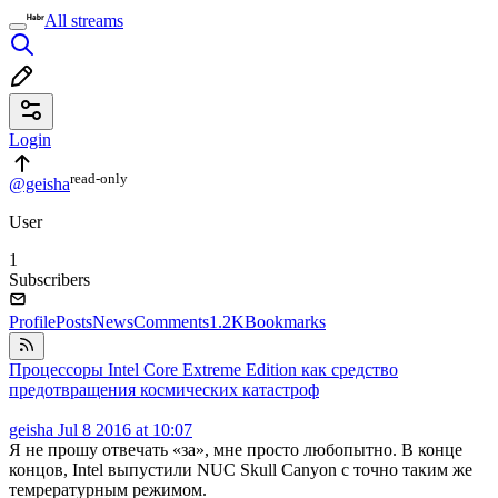
All streams
Login
read⁠-⁠only
@geisha
User
1
Subscribers
Profile
Posts
News
Comments
1.2K
Bookmarks
Процессоры Intel Core Extreme Edition как средство
предотвращения космических катастроф
geisha
Jul 8 2016 at 10:07
Я не прошу отвечать «за», мне просто любопытно. В конце
концов, Intel выпустили NUC Skull Canyon с точно таким же
темрературным режимом.