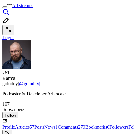
All streams
Login
261
Karma
golodnyj
@golodnyj
Podcaster & Developer Advocate
107
Subscribers
Follow
Profile
Articles
57
Posts
News
1
Comments
279
Bookmarks
6
Followers
Fo