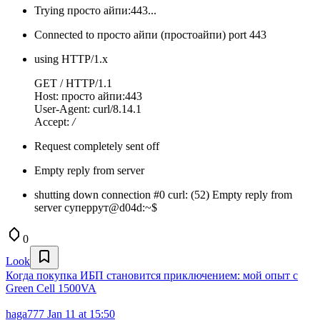
Trying просто айпи:443...
Connected to просто айпи (простоайпи) port 443
using HTTP/1.x
GET / HTTP/1.1
Host: просто айпи:443
User-Agent: curl/8.14.1
Accept:
/
Request completely sent off
Empty reply from server
shutting down connection #0 curl: (52) Empty reply from
server суперрут@d04d:~$
0
Look
Когда покупка ИБП становится приключением: мой опыт с
Green Cell 1500VA
haga777
Jan 11 at 15:50