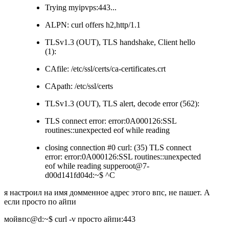
Trying myipvps:443...
ALPN: curl offers h2,http/1.1
TLSv1.3 (OUT), TLS handshake, Client hello
(1):
CAfile: /etc/ssl/certs/ca-certificates.crt
CApath: /etc/ssl/certs
TLSv1.3 (OUT), TLS alert, decode error (562):
TLS connect error: error:0A000126:SSL
routines::unexpected eof while reading
closing connection #0 curl: (35) TLS connect
error: error:0A000126:SSL routines::unexpected
eof while reading supperoot@7-
d00d141fd04d:~$ ^C
я настроил на имя домменное адрес этого впс, не пашет. А
если просто по айпи
мойвпс@d:~$ curl -v просто айпи:443