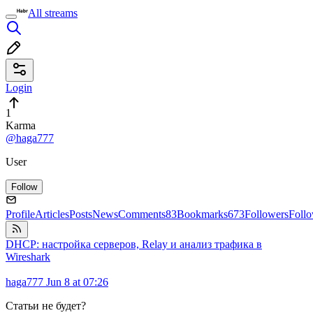
All streams
Login
1
Karma
@haga777
User
Follow
Profile
Articles
Posts
News
Comments
83
Bookmarks
673
Followers
Foll
DHCP: настройка серверов, Relay и анализ трафика в
Wireshark
haga777
Jun 8 at 07:26
Статьи не будет?