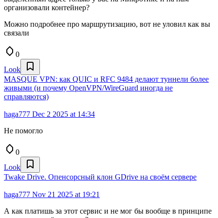
организовали контейнер?
Можно подробнее про маршрутизацию, вот не уловил как вы
связали
0
Look
MASQUE VPN: как QUIC и RFC 9484 делают туннели более
живыми (и почему OpenVPN/WireGuard иногда не
справляются)
haga777
Dec 2 2025 at 14:34
Не помогло
0
Look
Twake Drive. Опенсорсный клон GDrive на своём сервере
haga777
Nov 21 2025 at 19:21
А как платишь за этот сервис и не мог бы вообще в принципе