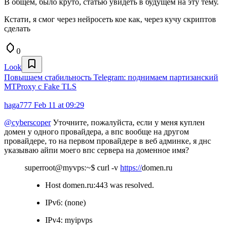
В общем, было круто, статью увидеть в будущем на эту тему.
Кстати, я смог через нейросеть кое как, через кучу скриптов
сделать
0
Look
Повышаем стабильность Telegram: поднимаем партизанский
MTProxy с Fake TLS
haga777
Feb 11 at 09:29
@cyberscoper
Уточните, пожалуйста, если у меня куплен
домен у одного провайдера, а впс вообще на другом
провайдере, то на первом провайдере в веб админке, я днс
указываю айпи моего впс сервера на доменное имя?
superroot@myvps:~$ curl -v
https://
domen.ru
Host domen.ru:443 was resolved.
IPv6: (none)
IPv4: myipvps