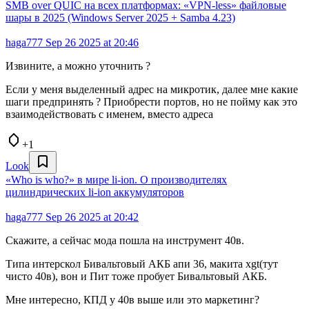
SMB over QUIC на всех платформах: «VPN-less» файловые
шары в 2025 (Windows Server 2025 + Samba 4.23)
haga777
Sep 26 2025 at 20:46
Извините, а можно уточнить ?
Если у меня выделенный адрес на микротик, далее мне какие
шаги предпринять ? Приобрести портов, но не пойму как это
взаимодействовать с именем, вместо адреса
+1
Look
«Who is who?» в мире li-ion. О производителях
цилиндрических li-ion аккумуляторов
haga777
Sep 26 2025 at 20:42
Скажите, а сейчас мода пошла на инструмент 40в.
Типа интерскол Бивальтовый АКБ апи 36, макита xgt(тут
чисто 40в), вон и Пит тоже пробует Бивальтовый АКБ.
Мне интересно, КПД у 40в выше или это маркетинг?