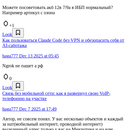
Можете посоветовать акб 12в 7/9а в ИБП нормальный?
Например артикул с озона
+1
Look
Как пользоваться Claude Code без VPN и обезопасить себя от
AI-саботажа
haga777
Dec 13 2025 at 05:45
Ngrok не пашет а рф
0
Look
Связь без мобильной сети: как я развернул свою VoIP-
телефонию на участке
haga777
Dec 7 2025 at 17:49
Автор, не совсем понял. У вас несколько объектов и каждый
за нат(мобильный интернет, проводной интернет)
выделенный адрес только у вас на Микротике и на нам