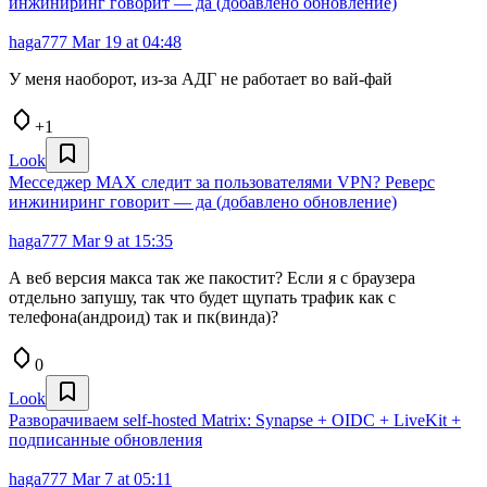
инжиниринг говорит — да (добавлено обновление)
haga777
Mar 19 at 04:48
У меня наоборот, из-за АДГ не работает во вай-фай
+1
Look
Месседжер MAX следит за пользователями VPN? Реверс
инжиниринг говорит — да (добавлено обновление)
haga777
Mar 9 at 15:35
А веб версия макса так же пакостит? Если я с браузера
отдельно запушу, так что будет щупать трафик как с
телефона(андроид) так и пк(винда)?
0
Look
Разворачиваем self-hosted Matrix: Synapse + OIDC + LiveKit +
подписанные обновления
haga777
Mar 7 at 05:11