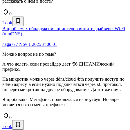
рассказать о нём в посте?
0
Look
В проблемах обнаружения принтеров вините драйверы Wi-Fi
(и mDNS)
haga777
Nov 1 2025 at 06:01
Можно вопрос не по теме?
А что делать, если провайдер даёт /56 ДИНАМИческий
префикс.
На микротик можно через ddns/cloud /bth получить доступ по
в4/в6 адресу, а если нужно подключаться через в6 протокол,
но через микротик на другое оборудование. Да тот же ноут.
Я пробовал с Мегафона, подключался на ноутбук. Но адрес
меняется из-за смены префикса
0
Look