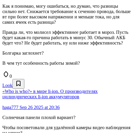
Как я понимаю, могу ошибаться, но думаю, что разницы
сильно нет. Снижается требование к сечению провода, больше
вт при более высоком напряжении и меньше тока, но для
самих ячеек есть разница?
Правда ли, что молисел эффективнее работает в мороз. Пусть
будет какая-то причина работать в минус 30. Обычный АКБ
будет что? Не будет работать, ну или ниже эффективность?
Болгарка заглохнет?
В чем тут особенность работы зимой?
0
Look
«Who is who?» в мире li-ion. О производителях
цилиндрических li-ion аккумуляторов
haga777
Sep 26 2025 at 20:36
Солнечная панели плохой вариант?
Чтобы посоветовали для удалённой камеры видео наблюдения
на улице?