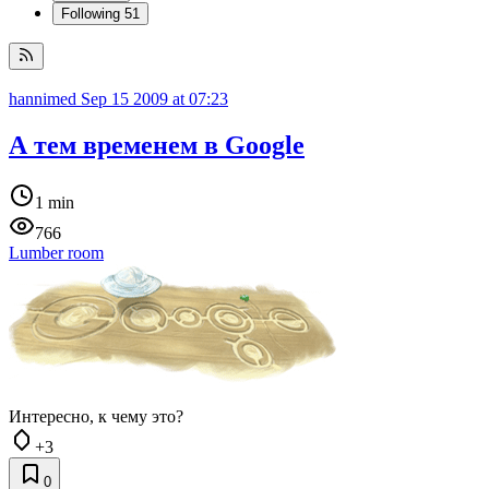
Following
51
hannimed
Sep 15 2009 at 07:23
А тем временем в Google
1 min
766
Lumber room
Интересно, к чему это?
+3
0