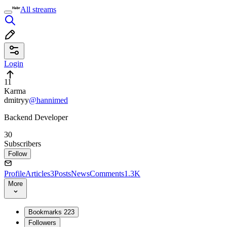
All streams
Login
11
Karma
dmitryy
@hannimed
Backend Developer
30
Subscribers
Follow
Profile
Articles
3
Posts
News
Comments
1.3K
More
Bookmarks
223
Followers