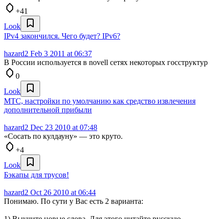
+41
Look
IPv4 закончился. Чего будет? IPv6?
hazard2
Feb 3 2011 at 06:37
В России используется в novell сетях некоторых госструктур
0
Look
МТС, настройки по умолчанию как средство извлечения
дополнительной прибыли
hazard2
Dec 23 2010 at 07:48
«Сосать по кулдауну» — это круто.
+4
Look
Бэкапы для трусов!
hazard2
Oct 26 2010 at 06:44
Понимаю. По сути у Вас есть 2 варианта:
1) Выучите новые слова. Для этого читайте русскую