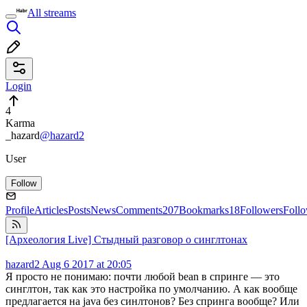
All streams
Login
4
Karma
_hazard
@hazard2
User
Follow
Profile
Articles
Posts
News
Comments
207
Bookmarks
18
Followers
Foll
[Археология Live] Стыдный разговор о синглтонах
hazard2
Aug 6 2017 at 20:05
Я просто не понимаю: почти любой bean в спринге — это
синглтон, так как это настройка по умолчанию. А как вообще
предлагается на java без синлтонов? Без спринга вообще? Или