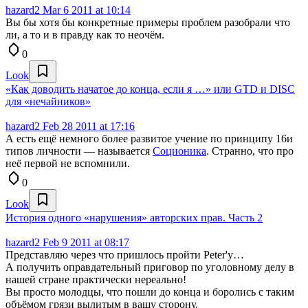
hazard2
Mar 6 2011 at 10:14
Вы бы хотя бы конкретные примеры проблем разобрали что
ли, а то и в правду как то неочём.
0
Look
«Как доводить начатое до конца, если я …» или GTD и DISC
для «нечайников»
hazard2
Feb 28 2011 at 17:16
А есть ещё немного более развитое учение по принципу 16и
типов личности — называется
Соционика
. Странно, что про
неё первой не вспомнили.
0
Look
История одного «нарушения» авторских прав. Часть 2
hazard2
Feb 9 2011 at 08:17
Представляю через что пришлось пройти Peter'у…
А получить оправдательный приговор по уголовному делу в
нашей стране практически нереально!
Вы просто молодцы, что пошли до конца и боролись с таким
объёмом грязи вылитым в вашу сторону.