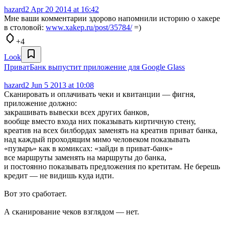
hazard2
Apr 20 2014 at 16:42
Мне ваши комментарии здорово напомнили историю о хакере
в столовой:
www.xakep.ru/post/35784/
=)
+4
Look
ПриватБанк выпустит приложение для Google Glass
hazard2
Jun 5 2013 at 10:08
Сканировать и оплачивать чеки и квитанции — фигня,
приложение должно:
закрашивать вывески всех других банков,
вообще вместо входа них показывать киртичную стену,
креатив на всех билбордах заменять на креатив приват банка,
над каждый проходящим мимо человеком показывать
«пузырь» как в комиксах: «зайди в приват-банк»
все маршруты заменять на маршруты до банка,
и постоянно показывать предложения по кретитам. Не берешь
кредит — не видишь куда идти.
Вот это сработает.
А сканирование чеков взглядом — нет.