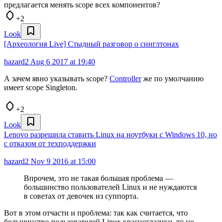
предлагается менять scope всех компонентов?
+2
Look
[Археология Live] Стыдный разговор о синглтонах
hazard2
Aug 6 2017 at 19:40
А зачем явно указывать scope?
Controller
же по умолчанию
имеет scope Singleton.
+2
Look
Lenovo разрешила ставить Linux на ноутбуки c Windows 10, но
с отказом от техподдержки
hazard2
Nov 9 2016 at 15:00
Впрочем, это не такая большая проблема —
большинство пользователей Linux и не нуждаются
в советах от девочек из суппорта.
Вот в этом отчасти и проблема: так как считается, что
большинство пользователей Linux красноглазики, то не