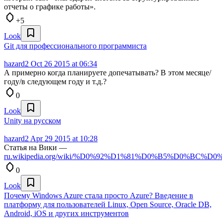
отчеты о графике работы».
+5
Look
Git для профессионального программиста
hazard2
Oct 26 2015 at 06:34
А примерно когда планируете допечатывать? В этом месяце/
году/в следующем году и т.д.?
0
Look
Unity на русском
hazard2
Apr 29 2015 at 10:28
Статья на Вики —
ru.wikipedia.org/wiki/%D0%92%D1%81%D0%B5%D0%BC%
0
Look
Почему Windows Azure стала просто Azure? Введение в
платформу для пользователей Linux, Open Source, Oracle DB,
Android, iOS и других инструментов