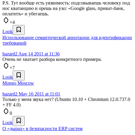
P.S. Тут вообще есть уязвимость: подсовываешь человеку под
нос кватанцию и орешь на ухо: «Google glass, приват-банк,
оплатить» и убегаешь.
+4
Look
Использование семантической аннотации для идентификации
требований
hazard2
Aug 14 2011 at 11:36
Очень не хватает разбора конкретного примера.
+7
Look
Mongo Moscow
hazard2
May 16 2011 at 11:01
Только у меня звука нет? (Ubuntu 10.10 + Chromium 12.0.737.0
+ FF 4.0)
0
Look
О «дырах» в безопасности ERP систем