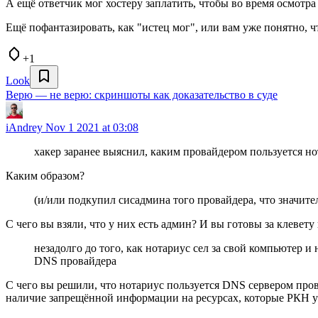
А ещё ответчик мог хостеру заплатить, чтобы во время осмотра
Ещё пофантазировать, как "истец мог", или вам уже понятно, ч
+1
Look
Верю — не верю: скриншоты как доказательство в суде
iAndrey
Nov 1 2021 at 03:08
хакер заранее выяснил, каким провайдером пользуется н
Каким образом?
(и/или подкупил сисадмина того провайдера, что значит
С чего вы взяли, что у них есть админ? И вы готовы за клевету 
незадолго до того, как нотариус сел за свой компьютер и
DNS провайдера
С чего вы решили, что нотариус пользуется DNS сервером про
наличие запрещённой информации на ресурсах, которые РКН у