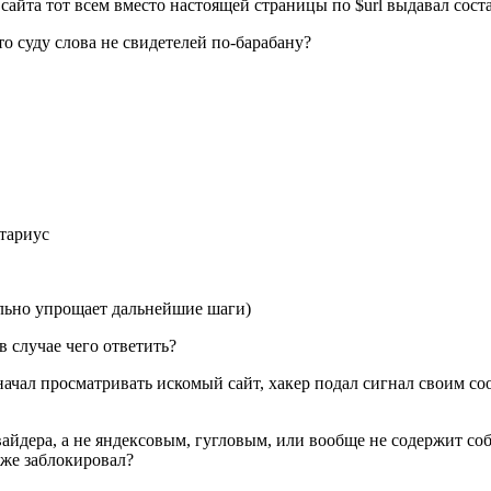
 сайта тот всем вместо настоящей страницы по $url выдавал сос
то суду слова не свидетелей по-барабану?
отариус
ельно упрощает дальнейшие шаги)
в случае чего ответить?
 начал просматривать искомый сайт, хакер подал сигнал своим со
вайдера, а не яндексовым, гугловым, или вообще не содержит с
же заблокировал?