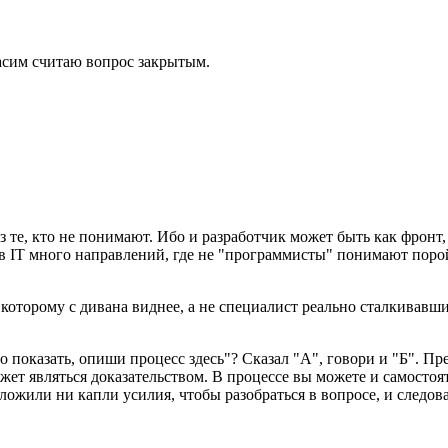
Засим считаю вопрос закрытым.
те, кто не понимают. Ибо и разработчик может быть как фронт, 
 в IT много направлений, где не "программисты" понимают поро
которому с дивана виднее, а не специалист реально сталкивавший
о показать, опиши процесс здесь"? Сказал "А", говори и "Б". Пре
ет являться доказательством. В процессе вы можете и самостоят
иложили ни капли усилия, чтобы разобраться в вопросе, и следо