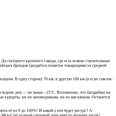
До соседнего крупного города, где есть всякие строительные
ропейских брендов продаётся пошитое товарищами из средней
зором. В одну сторону 70 км, в другую 100 км (а если совсем-
оследние дни — не выше –25°С. Вспоминаю, что батарейки на
е курорты, ни по заповедникам, ни по магазинам. Останется
ть её из 0 до 100%? И какой у неё будет ресурс? А
у Мск-Спб полный световой день вместо четырёх часов?