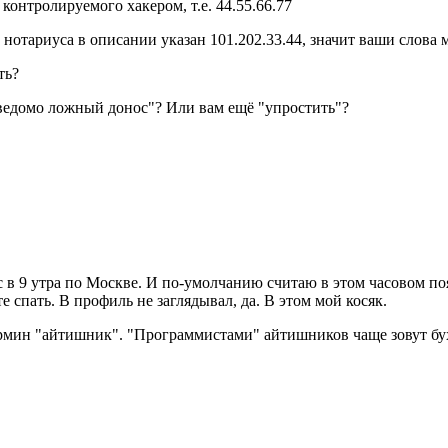
 контролируемого хакером, т.е. 44.55.66.77
 у нотариуса в описании указан 101.202.33.44, значит ваши сло
ть?
аведомо ложный донос"? Или вам ещё "упростить"?
с в 9 утра по Москве. И по-умолчанию считаю в этом часовом поя
те спать. В профиль не заглядывал, да. В этом мой косяк.
рмин "айтишник". "Программистами" айтишников чаще зовут бух