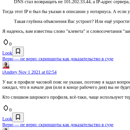
DNS стал возвращать не 101.202.33.44, а IP-адрес сервера,
Тогда этот IP и был бы указан в описании у нотариуса. А если
Такая глубина объяснения Вас устроит? Или ещё упрости
Я надеюсь, вам известны слово "клевета" и словосочетания "з
0
Look
Верю — не верю: скриншоты как доказательство в суде
iAndrey
Nov 1 2021 at 02:54
У вас в профиле часовой пояс не указан, поэтому я задал вопро
ожидал, что в начале дня (или в конце рабочего дня) вы не буде
Кто слишком широкого профиля, всё-таки, чаще используют те
0
Look
Верю — не верю: скриншоты как доказательство в суде