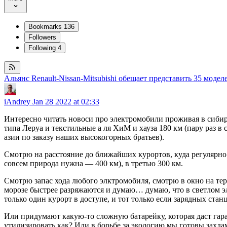
Bookmarks
136
Followers
Following
4
Альянс Renault-Nissan-Mitsubishi обещает представить 35 моде
iAndrey
Jan 28 2022 at 02:33
Интересно читать новоси про электромобили проживая в сибири
типа Леруа и текстильные а ля ХиМ и хауза 180 км (пару раз в
азии по заказу наших высокогорных братьев).
Смотрю на расстояние до ближайших курортов, куда регулярно е
совсем природа нужна — 400 км), в третью 300 км.
Смотрю запас хода любого элктромобиля, смотрю в окно на те
морозе быстрее разряжаются и думаю… думаю, что в светлом э
только один курорт в доступе, и тот только если зарядных ста
Или придумают какую-то сложную батарейку, которая даст гаран
утилизировать как? Или в борьбе за экологию мы готовы захл