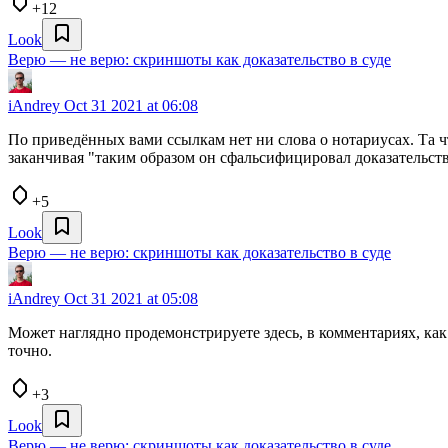
+12
Look
Верю — не верю: скриншоты как доказательство в суде
iAndrey
Oct 31 2021 at 06:08
По приведённых вами ссылкам нет ни слова о нотариусах. Та ч
заканчивая "таким образом он сфальсифицировал доказательств
+5
Look
Верю — не верю: скриншоты как доказательство в суде
iAndrey
Oct 31 2021 at 05:08
Может наглядно продемонстрируете здесь, в комментариях, как
точно.
+3
Look
Верю — не верю: скриншоты как доказательство в суде