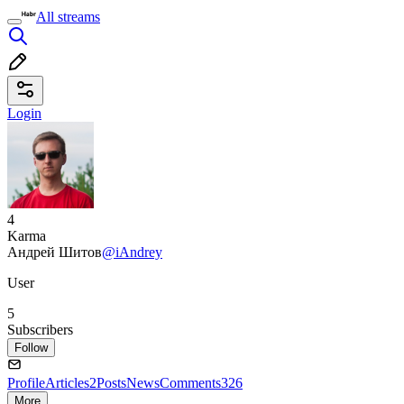
All streams
Login
4
Karma
Андрей Шитов
@iAndrey
User
5
Subscribers
Follow
Profile
Articles
2
Posts
News
Comments
326
More