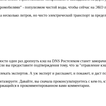
ектромобилями" - популизмом чистой воды, чтобы сейчас на ЭКО 
а несколько литров, но чисто электрический транспорт за пред
димости один раз дропнуть кэш на DNS Ростелеком станет замора
Или вы предоставите подтверждения тому, что за "отравление к
екать экспертов. А уж эксперт и расскажет, и покажет, и даст п
тазируете. Давайте, вы сначала проконсультируетесь с кем-то, кт
содержащийся в прокомментированном вами комментарии.