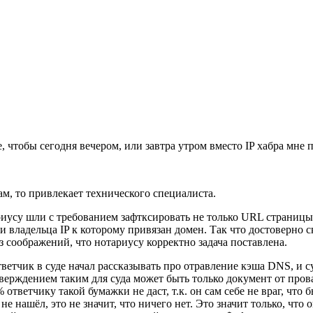
 чтобы сегодня вечером, или завтра утром вместо IP хабра мне п
ам, то привлекает технического специалиста.
риусу шли с требованием зафтксировать не только URL страницы,
 владельца IP к которому привязан домен. Так что достоверно ск
з соображений, что нотариусу корректно задача поставлена.
тветчик в суде начал рассказывать про отравление кэша DNS, и с
верждением таким для суда может быть только документ от прова
 ответчику такой бумажки не даст, т.к. он сам себе не враг, что
е нашёл, это не значит, что ничего нет. Это значит только, что 