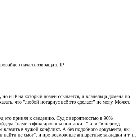
ровайдер начал возвращать IP.
 но и IP на который домен ссылается, и владельца домена по
азать, что "любой нотариус всё это сделает" не могу. Может,
уд это принял к сведению. Суд с вероятностью в 90%
йдера "нами зафиксированы попытки..." или "в период ...
 бы влазить в чужой конфликт. А без подобного документа, вы
он найти не смог", и про возможные аппаратные закладки и т. п.