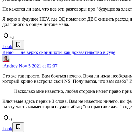
Не кажется ли вам, что все эти разговоры про "будущее за эл
Я верю в будущее HEV, где ЭД помогают ДВС снизить расход н
доля оного в общем потоке мала.
+3
Look
Верю — не верю: скриншоты как доказательство в суде
iAndrey
Nov 5 2021 at 02:07
Это же так просто. Вам бояться нечего. Вряд ли из-за необхо
который криво настроил свой NS. Получается, что вам слабо? 
Насколько мне известно, любая сторона имеет право привл
Ключевые здесь первые 3 слова. Вам не известно ничего, вы фан
на эту часть комментария служит абзац "на практике же..." 
0
Look