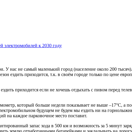
лей электромобилей к 2030 году
. У нас не самый маленький город (население около 200 тысяч). 
 сезон ездить приходится, т.к. в своём городе только по цене ев
здить приходится если не хочешь отдыхать с пивом перед телеви
рмометр, который больше недели показывает не выше –17°С, а п
лектромобильном будущем не будем мы ездить ни на горнолыжны
нций на каждое парковочное место поставит.
тированный запас хода в 500 км и возможность за 5 минут заряди
амить землю отработанными батарейками и закладывать на дорог