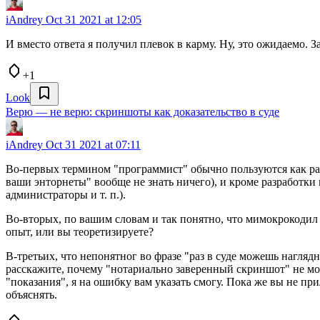
iAndrey
Oct 31 2021 at 12:05
И вместо ответа я получил плевок в карму. Ну, это ожидаемо. 
+1
Look
Верю — не верю: скриншоты как доказательство в суде
iAndrey
Oct 31 2021 at 07:11
Во-первых термином "программист" обычно пользуются как раз 
ваши энторнеты" вообще не знать ничего), и кроме разработки
администраторы и т. п.).
Во-вторых, по вашим словам и так понятно, что мимокрокодил 
опыт, или вы теоретизируете?
В-третьих, что непонятног во фразе "раз в суде можешь наглядн
расскажите, почему "нотариально заверенный скриншот" не мож
"показания", я на ошибку вам указать смогу. Пока же вы не пр
объяснять.