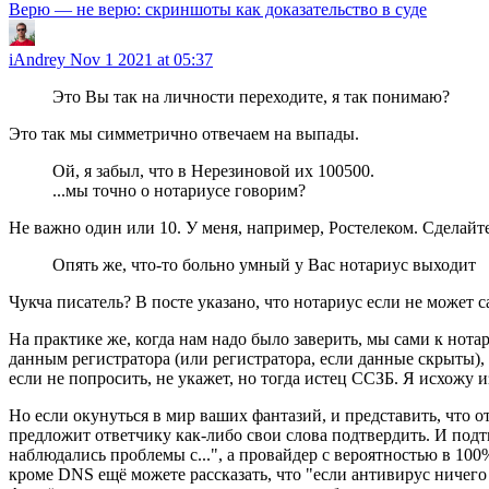
Верю — не верю: скриншоты как доказательство в суде
iAndrey
Nov 1 2021 at 05:37
Это Вы так на личности переходите, я так понимаю?
Это так мы симметрично отвечаем на выпады.
Ой, я забыл, что в Нерезиновой их 100500.
...мы точно о нотариусе говорим?
Не важно один или 10. У меня, например, Ростелеком. Сделайте,
Опять же, что-то больно умный у Вас нотариус выходит
Чукча писатель? В посте указано, что нотариус если не может с
На практике же, когда нам надо было заверить, мы сами к нота
данным регистратора (или регистратора, если данные скрыты), и
если не попросить, не укажет, но тогда истец ССЗБ. Я исхожу и
Но если окунуться в мир ваших фантазий, и представить, что о
предложит ответчику как-либо свои слова подтвердить. И подт
наблюдались проблемы с...", а провайдер с вероятностью в 100%
кроме DNS ещё можете рассказать, что "если антивирус ничего н