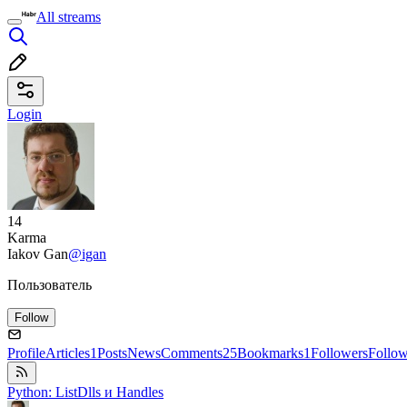
All streams
Login
14
Karma
Iakov Gan
@igan
Пользователь
Follow
Profile
Articles
1
Posts
News
Comments
25
Bookmarks
1
Followers
Follo
Python: ListDlls и Handles