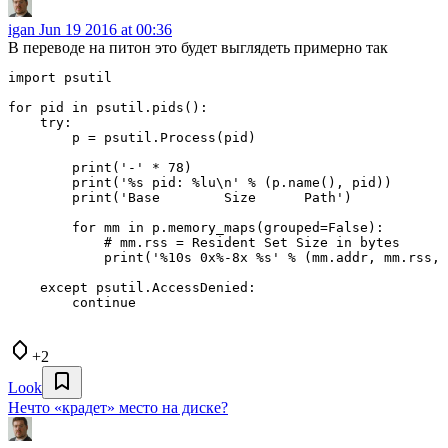
igan
Jun 19 2016 at 00:36
В переводе на питон это будет выглядеть примерно так
import psutil

for pid in psutil.pids():

    try: 

        p = psutil.Process(pid)

        print('-' * 78)

        print('%s pid: %lu\n' % (p.name(), pid))

        print('Base        Size      Path')

        for mm in p.memory_maps(grouped=False):

            # mm.rss = Resident Set Size in bytes

            print('%10s 0x%-8x %s' % (mm.addr, mm.rss, 
    except psutil.AccessDenied:

        continue

+2
Look
Нечто «крадет» место на диске?