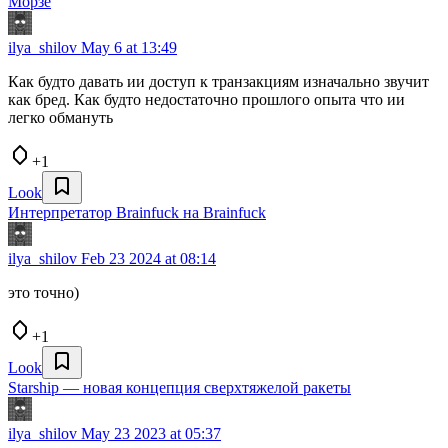
Морзе
ilya_shilov
May 6 at 13:49
Как будто давать ии доступ к транзакциям изначально звучит
как бред. Как будто недостаточно прошлого опыта что ии
легко обмануть
+1
Look
Интерпретатор Brainfuck на Brainfuck
ilya_shilov
Feb 23 2024 at 08:14
это точно)
+1
Look
Starship — новая концепция сверхтяжелой ракеты
ilya_shilov
May 23 2023 at 05:37