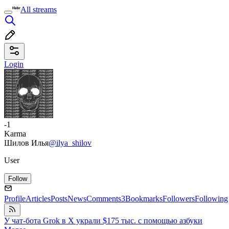
All streams
Login
-1
Karma
Шилов Илья
@ilya_shilov
User
Follow
Profile
Articles
Posts
News
Comments
3
Bookmarks
Followers
Following
У чат-бота Grok в X украли $175 тыс. с помощью азбуки