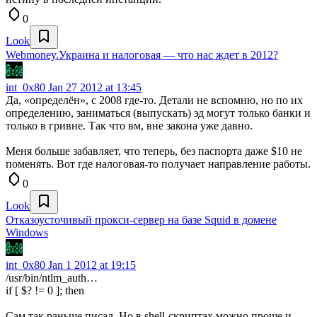
0
Look
Webmoney.Украина и налоговая — что нас ждет в 2012?
int_0x80
Jan 27 2012 at 13:45
Да, «определён», с 2008 где-то. Детали не вспомню, но по их
определению, заниматься (выпускать) эд могут только банки и
только в гривне. Так что вм, вне закона уже давно.
Меня больше забавляет, что теперь, без паспорта даже $10 не
поменять. Вот где налоговая-то получает направление работы.
0
Look
Отказоусточивый прокси-сервер на базе Squid в домене
Windows
int_0x80
Jan 1 2012 at 19:15
/usr/bin/ntlm_auth…
if [ $? != 0 ]; then
Сам так раньше писал. Но в shell-скриптах можно проще и