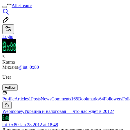
All streams
Login
5
Karma
Михаил
@int_0x80
User
Follow
Profile
Articles
1
Posts
News
Comments
165
Bookmarks
64
Followers
Fol
Webmoney.Украина и налоговая — что нас ждет в 2012?
int_0x80
Jan 28 2012 at 18:48
Я просто в шоке, как вы заманипулировали моим сознанием,