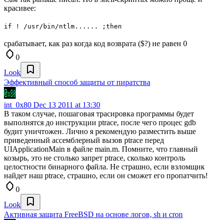
красивее:
if ! /usr/bin/ntlm...... ;then
срабатывает, как раз когда код возврата ($?) не равен 0
0
Look
Эффективный способ защиты от пиратства
int_0x80
Dec 13 2011 at 13:30
В таком случае, пошаговая трасировка программы будет
выполнятся до инструкции ptrace, после чего процес gdb
будит уничтожен. Лично я рекомендую разместить выше
приведенный ассемблерный вызов ptrace перед
UIApplicationMain в файле main.m. Помните, что главный
козырь, это не столько запрет ptrace, сколько контроль
целостности бинарного файла. Не страшно, если взломщик
найдет наш ptrace, страшно, если он сможет его пропатчить!
0
Look
Активная защита FreeBSD на основе логов, sh и cron