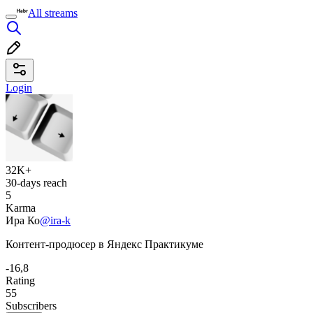
All streams
Login
32K+
30-days reach
5
Karma
Ира Ко
@ira-k
Контент-продюсер в Яндекс Практикуме
-16,8
Rating
55
Subscribers