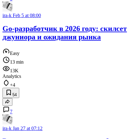
ira-k
Feb 5 at 08:00
Go-разработчик в 2026 году: скилсет
джуниора и ожидания рынка
Easy
13 min
13K
Analytics
+4
54
7
ira-k
Jan 27 at 07:12