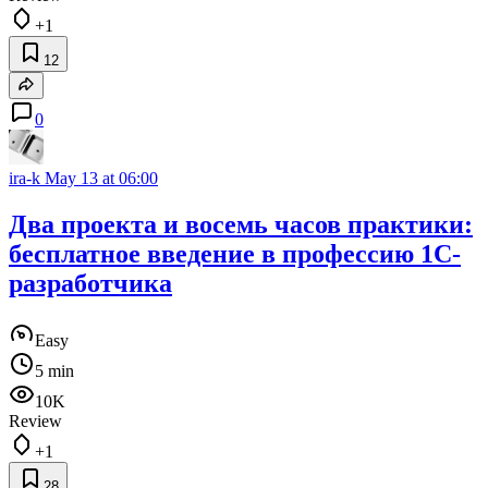
+1
12
0
ira-k
May 13 at 06:00
Два проекта и восемь часов практики:
бесплатное введение в профессию 1С-
разработчика
Easy
5 min
10K
Review
+1
28