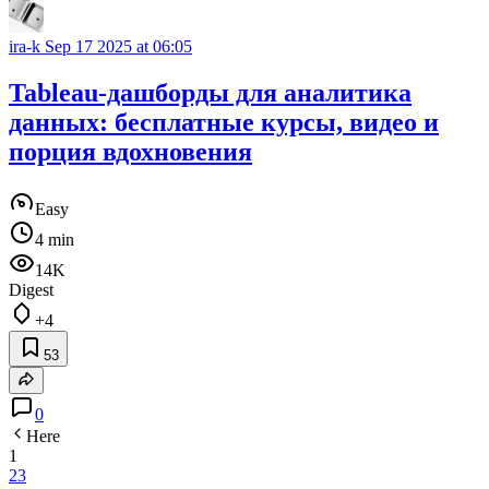
ira-k
Sep 17 2025 at 06:05
Tableau-дашборды для аналитика
данных: бесплатные курсы, видео и
порция вдохновения
Easy
4 min
14K
Digest
+4
53
0
Here
1
2
3