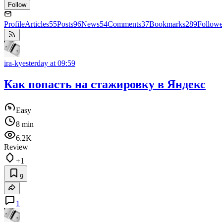
Follow
Profile
Articles
55
Posts
96
News
54
Comments
37
Bookmarks
289
Followe
ira-k
yesterday at 09:59
Как попасть на стажировку в Яндекс
Easy
8 min
6.2K
Review
+1
9
1