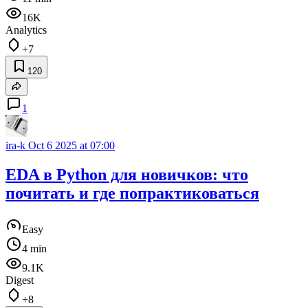
16K
Analytics
+7
120
1
ira-k
Oct 6 2025 at 07:00
EDA в Python для новичков: что
почитать и где попрактиковаться
Easy
4 min
9.1K
Digest
+8