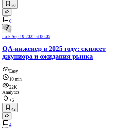
80
0
ira-k
Sep 19 2025 at 06:05
QA-инженер в 2025 году: скилсет
джуниора и ожидания рынка
Easy
10 min
22K
Analytics
+5
42
4