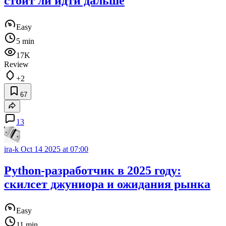
стоит ли идти дальше
Easy
5 min
17K
Review
+2
67
13
ira-k
Oct 14 2025 at 07:00
Python-разработчик в 2025 году:
скилсет джуниора и ожидания рынка
Easy
11 min