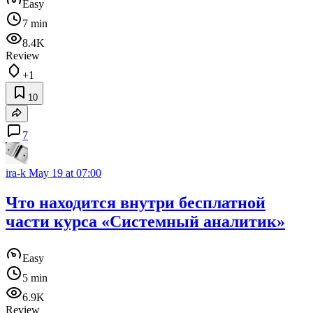
Easy
7 min
8.4K
Review
+1
10
7
ira-k
May 19 at 07:00
Что находится внутри бесплатной
части курса «Системный аналитик»
Easy
5 min
6.9K
Review