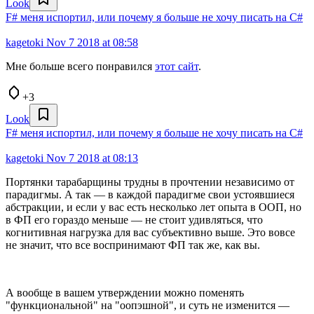
Look
F# меня испортил, или почему я больше не хочу писать на C#
kagetoki
Nov 7 2018 at 08:58
Мне больше всего понравился
этот сайт
.
+3
Look
F# меня испортил, или почему я больше не хочу писать на C#
kagetoki
Nov 7 2018 at 08:13
Портянки тарабарщины трудны в прочтении независимо от
парадигмы. А так — в каждой парадигме свои устоявшиеся
абстракции, и если у вас есть несколько лет опыта в ООП, но
в ФП его гораздо меньше — не стоит удивляться, что
когнитивная нагрузка для вас субъективно выше. Это вовсе
не значит, что все воспринимают ФП так же, как вы.
А вообще в вашем утверждении можно поменять
"функциональной" на "оопэшной", и суть не изменится —