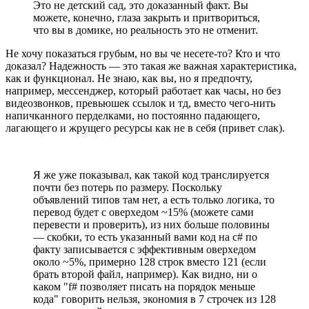
Это не детский сад, это доказанный факт. Вы
можете, конечно, глаза закрыть и притвориться,
что вы в домике, но реальность это не отменит.
Не хочу показаться грубым, но вы че несете-то? Кто и что
доказал? Надежность — это такая же важная характеристика,
как и функционал. Не знаю, как вы, но я предпочту,
например, мессенджер, который работает как часы, но без
видеозвонков, превьюшек ссылок и тд, вместо чего-нить
напичканного перделками, но постоянно падающего,
лагающего и жрущего ресурсы как не в себя (привет слак).
Я же уже показывал, как такой код транслируется
почти без потерь по размеру. Поскольку
объявлений типов там нет, а есть только логика, то
перевод будет с оверхедом ~15% (можете сами
перевести и проверить), из них больше половины
— скобки, то есть указанный вами код на c# по
факту записывается с эффективным оверхедом
около ~5%, примерно 128 строк вместо 121 (если
брать второй файл, например). Как видно, ни о
каком "f# позволяет писать на порядок меньше
кода" говорить нельзя, экономия в 7 строчек из 128