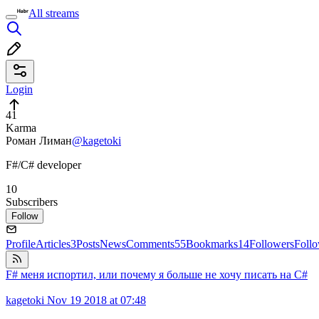
All streams
Login
41
Karma
Роман Лиман
@kagetoki
F#/C# developer
10
Subscribers
Follow
Profile
Articles
3
Posts
News
Comments
55
Bookmarks
14
Followers
Foll
F# меня испортил, или почему я больше не хочу писать на C#
kagetoki
Nov 19 2018 at 07:48