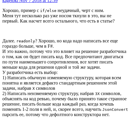
kagetoki
Nov 7 2018 at 12:39
Хорошо, пример с
неудачный, черт с ним.
if/else
Меня тут несколько раз уже носом ткнули в это, вы не
первый. Как насчет всего остального, что есть в статье?
Далее.
? Хорошо, но кода надо написать все еще
readonly
гораздо больше, чем в F#.
И это важно, потому что это влияет на решение разработчика
о том, как он будет писать код. Все предпочитают двигаться
по пути наименьшего сопротивления, все хотят писать
меньше кода для решения одной и той же задачи.
У разработчика есть выбор:
1) Написать обычную изменяемую структуру, которая всем
понятна и является дефакто стандартным решением этой
задачи, набрав
символов
X
2) Написать неизменяемую структуру, набрав
символов,
3X
объяснять на код ревью, почему было принято такое странное
решение, писать больше кода каждый раз, когда хочешь
поменять 1-2 поля в ней, и, скорее всего, научить
JsonConvert
парсить ее, потому что дефолтного конструктора нет.