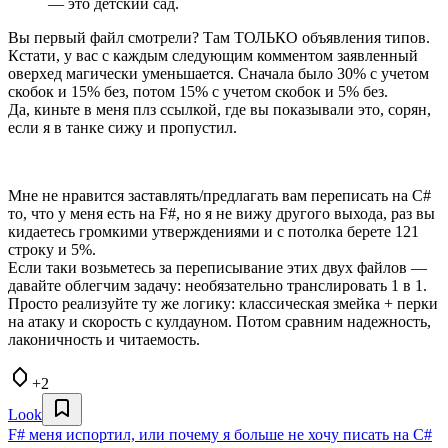
— это детский сад.
Вы первый файл смотрели? Там ТОЛЬКО объявления типов.
Кстати, у вас с каждым следующим комментом заявленный
оверхед магически уменьшается. Сначала было 30% с учетом
скобок и 15% без, потом 15% с учетом скобок и 5% без.
Да, киньте в меня плз ссылкой, где вы показывали это, сорян,
если я в танке сижу и пропустил.
Мне не нравится заставлять/предлагать вам переписать на C#
то, что у меня есть на F#, но я не вижу другого выхода, раз вы
кидаетесь громкими утверждениями и с потолка берете 121
строку и 5%.
Если таки возьметесь за переписывание этих двух файлов —
давайте облегчим задачу: необязательно транслировать 1 в 1.
Просто реализуйте ту же логику: классическая змейка + перки
на атаку и скорость с кулдауном. Потом сравним надежность,
лаконичность и читаемость.
+2
Look
F# меня испортил, или почему я больше не хочу писать на C#