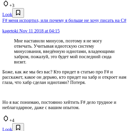
+3
Look
F# меня испортил, или почему я больше не хочу писать на C#
kagetoki
Nov 11 2018 at 04:15
Мне наставили минусов, поэтому я не могу
отвечать. Учитывая идиотскую систему
минусования, введённую идиотами, владеющими
хабром, пожалуй, это будет мой последний сюда
визит.
Боже, как же мы без вас? Кто придет в статью про F# и
расскажет, какое он дерьмо, кто придет на хабр и откроет нам
глаза, что хабр сделан идиотами? Потеря.
Но я вас понимаю, постоянно хейтить F# дело трудное и
неблагодарное, даже с вашим опытом.
+4
Look