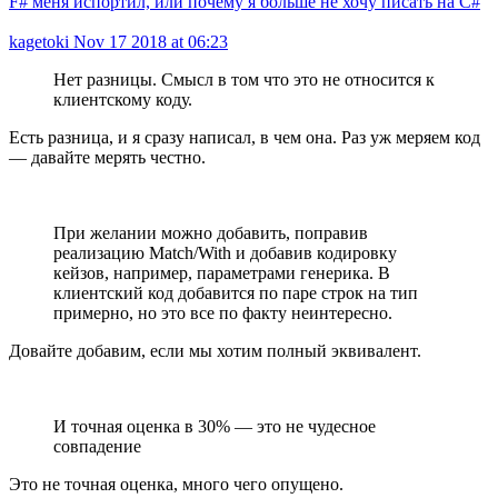
F# меня испортил, или почему я больше не хочу писать на C#
kagetoki
Nov 17 2018 at 06:23
Нет разницы. Смысл в том что это не относится к
клиентскому коду.
Есть разница, и я сразу написал, в чем она. Раз уж меряем код
— давайте мерять честно.
При желании можно добавить, поправив
реализацию Match/With и добавив кодировку
кейзов, например, параметрами генерика. В
клиентский код добавится по паре строк на тип
примерно, но это все по факту неинтересно.
Довайте добавим, если мы хотим полный эквивалент.
И точная оценка в 30% — это не чудесное
совпадение
Это не точная оценка, много чего опущено.