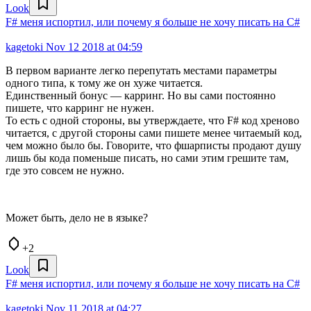
Look
F# меня испортил, или почему я больше не хочу писать на C#
kagetoki
Nov 12 2018 at 04:59
В первом варианте легко перепутать местами параметры
одного типа, к тому же он хуже читается.
Единственный бонус — карринг. Но вы сами постоянно
пишете, что карринг не нужен.
То есть с одной стороны, вы утверждаете, что F# код хреново
читается, с другой стороны сами пишете менее читаемый код,
чем можно было бы. Говорите, что фшарписты продают душу
лишь бы кода поменьше писать, но сами этим грешите там,
где это совсем не нужно.
Может быть, дело не в языке?
+2
Look
F# меня испортил, или почему я больше не хочу писать на C#
kagetoki
Nov 11 2018 at 04:27