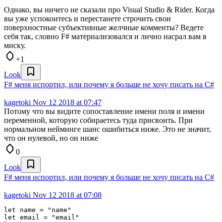
Однако, вы ничего не сказали про Visual Studio & Rider. Когда
вы уже успокоитесь и перестанете строчить свои
поверхностные субъективные желчные комменты? Ведете
себя так, словно F# материализовался и лично насрал вам в
миску.
+1
Look
F# меня испортил, или почему я больше не хочу писать на C#
kagetoki
Nov 12 2018 at 07:47
Потому что вы видите сопоставление имени поля и имени
переменной, которую собираетесь туда присвоить. При
нормальном нейминге шанс ошибиться ниже. Это не значит,
что он нулевой, но он ниже
0
Look
F# меня испортил, или почему я больше не хочу писать на C#
kagetoki
Nov 12 2018 at 07:08
let name = "name"

let email = "email"
