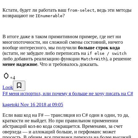
Кстати, будет ли работать ваш
, ведь эти методы
from-select
возвращают не
?
IEnumerable
В итоге даже в таком примитивном примере, где нет ни
многопоточности, ни сложной смены состояний, ничего
вообще интересного, мы получили
больше строк кода
(кстати, не забудьте либо переписать на
if else / switch
либо добавить реализацию функции
), а решение
Match+With
менее надежное
. Что и требовалось доказать.
+4
Look
F# меня испортил, или почему я больше не хочу писать на C#
kagetoki
Nov 16 2018 at 09:05
Если ваш код на F# — трансляция из C# один в один, то да,
краткости не выйдет. Но при правильном применении
абстракций кол-во кода сокращается. Временами, за счет
оверхеда — и аллокаций больше, и перфоманс может
просесть. В общем, все признаки перехода на более высокий