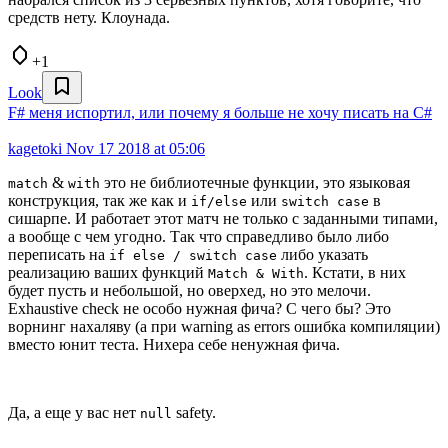
средств нету. Клоунада.
+1
Look
F# меня испортил, или почему я больше не хочу писать на C#
kagetoki
Nov 17 2018 at 05:06
&
это не библиотечные функции, это языковая
match
with
конструкция, так же как и
или
в
if/else
switch case
сишарпе. И работает этот матч не только с заданными типами,
а вообще с чем угодно. Так что справедливо было либо
переписать на
либо указать
if else / switch case
реализацию ваших функций
. Кстати, в них
Match & With
будет пусть и небольшой, но оверхед, но это мелочи.
Exhaustive check не особо нужная фича? С чего бы? Это
ворнинг нахаляву (а при warning as errors ошибка компиляции)
вместо юнит теста. Нихера себе ненужная фича.
Да, а еще у вас нет
safety.
null