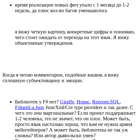
время реализации новых фич упало с 1 месяца до 1-2
недель, да плюс кол-во багов уменьшилось
я вижу четкую картину, конкретные цифры и понимаю,
чего стоит ожидать от перехода на этот язык. Я вижу
объективные утверждения.
Когда я читаю комментарии, подобные вашим, я вижу
сплошную субъективщину и эмоции.
Библиотек у F# нет?
Giraffe
,
Hopac
,
Rezoom.SQL
,
FsharpLu.Json
Json/Xml/Csv type providers и так далее. С
чего это они маргинальные? Если проект поддерживает
1-2 человека, это не значит, что он плох. Может быть,
просто язык настолько хорош, что вам не нужна армия
мейнтейнеров? А может быть, библиотека не так уж
сложна? Или автор дьявольски умен?