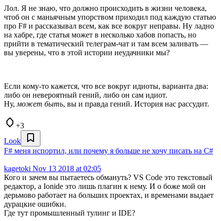
Лол. Я не знаю, что должно происходить в жизни человека,
чтоб он с маньячным упорством приходил под каждую статью
про F# и рассказывал всем, как все вокруг неправы. Ну ладно
на хабре, где статья может в несколько хабов попасть, но
прийти в тематический телеграм-чат и там всем заливать —
вы уверены, что в этой истории неудачники мы?
Если кому-то кажется, что все вокруг идиоты, варианта два:
либо он невероятный гений, либо он сам идиот.
Ну,
может быть
, вы и правда гений. История нас рассудит.
+3
Look
F# меня испортил, или почему я больше не хочу писать на C#
kagetoki
Nov 13 2018 at 02:05
Кого и зачем вы пытаетесь обмануть? VS Code это текстовый
редактор, а Ionide это лишь плагин к нему. И о боже мой он
дерьмово работает на больших проектах, и временами выдает
дурацкие ошибки.
Где тут промышленный тулинг и IDE?