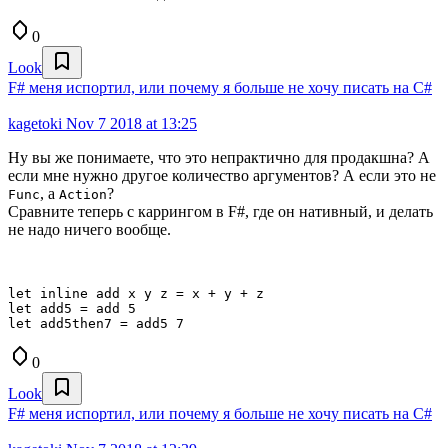
0
Look
F# меня испортил, или почему я больше не хочу писать на C#
kagetoki
Nov 7 2018 at 13:25
Ну вы же понимаете, что это непрактично для продакшна? А
если мне нужно другое количество аргументов? А если это не
, a
?
Func
Action
Сравните теперь с каррингом в F#, где он нативный, и делать
не надо ничего вообще.
let inline add x y z = x + y + z

let add5 = add 5

let add5then7 = add5 7
0
Look
F# меня испортил, или почему я больше не хочу писать на C#