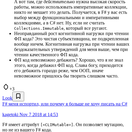
А вот там, где
действительно
нужна высокая скорость
работы, можно использовать императивные коллекции,
никто не мешает это делать. Получается, в F# у вас есть
выбор между функциональными и императивными
коллекциями, а в C# нет. Ну, если не считать
, который все ругают.
Collections.Immutable
Неоправданный рост когнитивной нагрузки при чтении
ФП кода? Это чистая субъективщина, не подкрепленная
вообще ничем. Когнитивная нагрузка при чтении ваших
бездоказательных утверждений для меня выше, чем при
чтении качественного ФП кода.
ФП код невозможно дебажить? Хорошо, что я не знал
этого, когда дебажил ФП код. Слава богу, приходится
его дебажить гораздо реже, чем ООП, иначе
невозможное пришлось бы творить слишком часто.
+3
Look
F# меня испортил, или почему я больше не хочу писать на C#
kagetoki
Nov 7 2018 at 14:53
F# имеет аттрибут
. Он позволяет мутацию,
[<CLIMutable>]
но не из вашего F# кода.