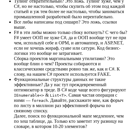
Тулинг отвратительный? Это ложь. Тулинг хуже, чем у
C#, но не настолько, чтобы скулить об этом под каждой
статьей и уж тем более не настолько, чтобы заниматься
промышленной разработкой было нерентабельно.
Все либы написаны под сишарп? Это ложь, ссылки
выше.
F# в эти либы можно только сбоку воткнуть? С чего бы?
F# умеет ООП не хуже C#, да и ООП вообще тут не при
чем, используй себе и ОРМ, и автомаппер, и ASP.NET,
если не хочешь жираф, суаве или сатурн. Код бизнес-
логики это вообще не затрагивает.
Сборка проектов маргинальными утилитами? Это
вообще блин о чем? Проекты собираются и
классическими средствами ровно так же, как и C#. К
слову, на нашем C# проекте используется FAKE.
Функциональные структуры данных не такие
эффективные? Да у нас тут преждевременный
оптимизатор в треде. В C# коде чаще всего фигурируют
&
. Самая частая операция с
IEnumerable<>
List<T>
ними —
. Давайте, расскажите мне, как форыч
foreach
по листу в миллион раз эффективней форыча по
связному списку.
Далее, поиск по функциональной мапе медленнее, чем
по хеш таблице, да. Только кто заметит эту разницу на
словаре, в котором 10-20 элементов?