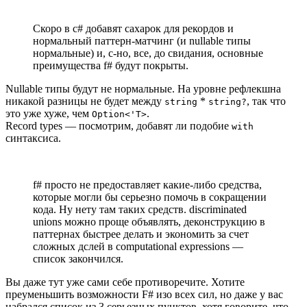
Скоро в c# добавят сахарок для рекордов и
нормальный паттерн-матчинг (и nullable типы
нормальные) и, с-но, все, до свидания, основные
преимущества f# будут покрыты.
Nullable типы будут не нормальные. На уровне рефлекшна
никакой разницы не будет между
*
, так что
string
string?
это уже хуже, чем
.
Option<'T>
Record types — посмотрим, добавят ли подобие
with
синтаксиса.
f# просто не предоставляет какие-либо средства,
которые могли бы серьезно помочь в сокращении
кода. Ну нету там таких средств. discriminated
unions можно проще объявлять, деконструкцию в
паттернах быстрее делать и экономить за счет
сложных дслей в computational expressions —
список закончился.
Вы даже тут уже сами себе противоречите. Хотите
преуменьшить возможности F# изо всех сил, но даже у вас
набрался список из 3 серьезных пунктов, хотя говорите, что