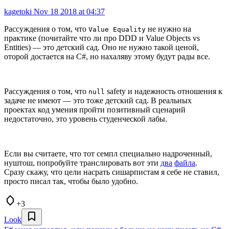
kagetoki
Nov 18 2018 at 04:37
Рассуждения о том, что
не нужно на
Value Equality
практике (почитайте что ли про DDD и Value Objects vs
Entities) — это детский сад. Оно не нужно такой ценой,
оторой достается на C#, но нахаляву этому будут рады все.
Рассуждения о том, что
safety и надежность отношения к
null
задаче не имеют — это тоже детский сад. В реальных
проектах код умения пройти позитивный сценарий
недостаточно, это уровень студенческой лабы.
Если вы считаете, что тот семпл специально надроченный,
нуштош, попробуйте транслировать вот эти
два
файла
.
Сразу скажу, что цели насрать сишарпистам я себе не ставил,
просто писал так, чтобы было удобно.
+3
Look