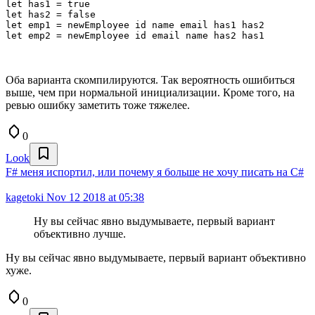
let has1 = true

let has2 = false

let emp1 = newEmployee id name email has1 has2

let emp2 = newEmployee id email name has2 has1
Оба варианта скомпилируются. Так вероятность ошибиться
выше, чем при нормальной инициализации. Кроме того, на
ревью ошибку заметить тоже тяжелее.
0
Look
F# меня испортил, или почему я больше не хочу писать на C#
kagetoki
Nov 12 2018 at 05:38
Ну вы сейчас явно выдумываете, первый вариант
объективно лучше.
Ну вы сейчас явно выдумываете, первый вариант объективно
хуже.
0