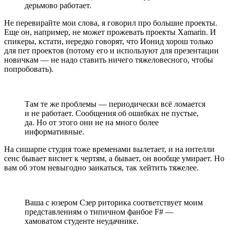
дерьмово работает.
Не перевирайте мои слова, я говорил про большие проекты.
Еще он, например, не может прожевать проекты Xamarin. И
спикеры, кстати, нередко говорят, что Ионид хорош только
для пет проектов (потому его и используют для презентации
новичкам — не надо ставить ничего тяжеловесного, чтобы
попробовать).
Там те же проблемы — периодически всё ломается
и не работает. Сообщения об ошибках не пустые,
да. Но от этого они не на много более
информативные.
На сишарпе студия тоже временами вылетает, и на интелли
сенс бывает виснет к чертям, а бывает, он вообще умирает. Но
вам об этом невыгодно заикаться, так хейтить тяжелее.
Ваша с юзером Сзер риторика соответствует моим
представлениям о типичном фанбое F# —
хамоватом студенте неудачнике.