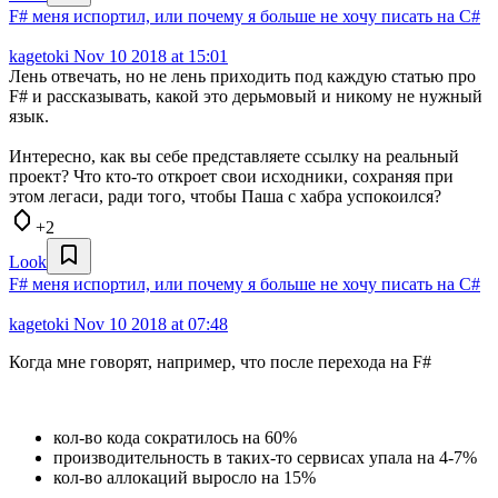
F# меня испортил, или почему я больше не хочу писать на C#
kagetoki
Nov 10 2018 at 15:01
Лень отвечать, но не лень приходить под каждую статью про
F# и рассказывать, какой это дерьмовый и никому не нужный
язык.
Интересно, как вы себе представляете ссылку на реальный
проект? Что кто-то откроет свои исходники, сохраняя при
этом легаси, ради того, чтобы Паша с хабра успокоился?
+2
Look
F# меня испортил, или почему я больше не хочу писать на C#
kagetoki
Nov 10 2018 at 07:48
Когда мне говорят, например, что после перехода на F#
кол-во кода сократилось на 60%
производительность в таких-то сервисах упала на 4-7%
кол-во аллокаций выросло на 15%