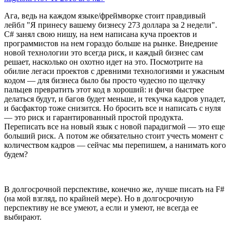
Ага, ведь на каждом языке/фреймворке стоит правдивый
лейбл "Я принесу вашему бизнесу 273 доллара за 2 недели".
C# занял свою нишу, на нем написана куча проектов и
программистов на нем гораздо больше на рынке. Внедрение
новой технологии это всегда риск, и каждый бизнес сам
решает, насколько он охотно идет на это. Посмотрите на
обилие легаси проектов с древними технологиями и ужасным
кодом — для бизнеса было бы просто чудесно по щелчку
пальцев превратить этот код в хороший: и фичи быстрее
делаться будут, и багов будет меньше, и текучка кадров упадет,
и басфактор тоже снизится. Но бросить все и написать с нуля
— это риск и гарантированный простой продукта.
Переписать все на новый язык с новой парадигмой — это еще
больший риск. А потом же обязательно стоит учесть момент с
количеством кадров — сейчас мы перепишем, а нанимать кого
будем?
В долгосрочной перспективе, конечно же, лучше писать на F#
(на мой взгляд, по крайней мере). Но в долгосрочную
перспективу не все умеют, а если и умеют, не всегда ее
выбирают.