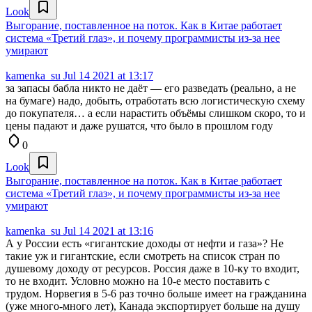
Look
Выгорание, поставленное на поток. Как в Китае работает
система «Третий глаз», и почему программисты из-за нее
умирают
kamenka_su
Jul 14 2021 at 13:17
за запасы бабла никто не даёт — его разведать (реально, а не
на бумаге) надо, добыть, отработать всю логистическую схему
до покупателя… а если нарастить объёмы слишком скоро, то и
цены падают и даже рушатся, что было в прошлом году
0
Look
Выгорание, поставленное на поток. Как в Китае работает
система «Третий глаз», и почему программисты из-за нее
умирают
kamenka_su
Jul 14 2021 at 13:16
А у России есть «гигантские доходы от нефти и газа»? Не
такие уж и гигантские, если смотреть на список стран по
душевому доходу от ресурсов. Россия даже в 10-ку то входит,
то не входит. Условно можно на 10-е место поставить с
трудом. Норвегия в 5-6 раз точно больше имеет на гражданина
(уже много-много лет), Канада экспортирует больше на душу