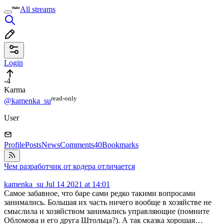
All streams
Login
-4
Karma
read⁠-⁠only
@kamenka_su
User
Profile
Posts
News
Comments
40
Bookmarks
Чем разработчик от кодера отличается
kamenka_su
Jul 14 2021 at 14:01
Самое забавное, что баре сами редко такими вопросами
занимались. Большая их часть ничего вообще в хозяйстве не
смыслила и хозяйством занимались управляющие (помните
Обломова и его друга Штольца?). А так сказка хорошая…