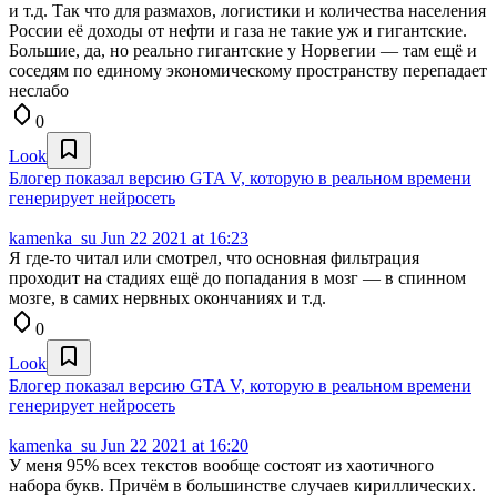
и т.д. Так что для размахов, логистики и количества населения
России её доходы от нефти и газа не такие уж и гигантские.
Большие, да, но реально гигантские у Норвегии — там ещё и
соседям по единому экономическому пространству перепадает
неслабо
0
Look
Блогер показал версию GTA V, которую в реальном времени
генерирует нейросеть
kamenka_su
Jun 22 2021 at 16:23
Я где-то читал или смотрел, что основная фильтрация
проходит на стадиях ещё до попадания в мозг — в спинном
мозге, в самих нервных окончаниях и т.д.
0
Look
Блогер показал версию GTA V, которую в реальном времени
генерирует нейросеть
kamenka_su
Jun 22 2021 at 16:20
У меня 95% всех текстов вообще состоят из хаотичного
набора букв. Причём в большинстве случаев кириллических.