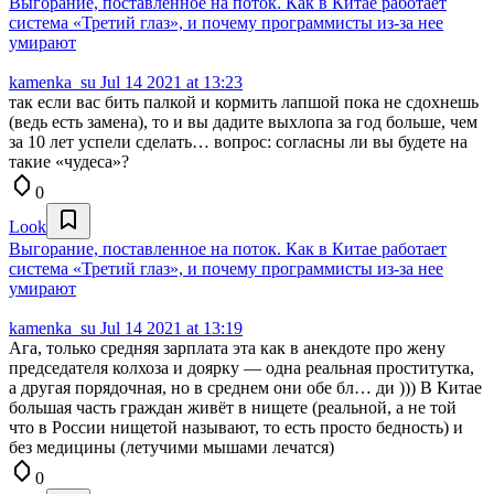
Выгорание, поставленное на поток. Как в Китае работает
система «Третий глаз», и почему программисты из-за нее
умирают
kamenka_su
Jul 14 2021 at 13:23
так если вас бить палкой и кормить лапшой пока не сдохнешь
(ведь есть замена), то и вы дадите выхлопа за год больше, чем
за 10 лет успели сделать… вопрос: согласны ли вы будете на
такие «чудеса»?
0
Look
Выгорание, поставленное на поток. Как в Китае работает
система «Третий глаз», и почему программисты из-за нее
умирают
kamenka_su
Jul 14 2021 at 13:19
Ага, только средняя зарплата эта как в анекдоте про жену
председателя колхоза и доярку — одна реальная проститутка,
а другая порядочная, но в среднем они обе бл… ди ))) В Китае
большая часть граждан живёт в нищете (реальной, а не той
что в России нищетой называют, то есть просто бедность) и
без медицины (летучими мышами лечатся)
0