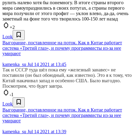
рулить налево хотя бы понемногу. В итоге страны второго
мира самоупразднились в своих потугах, а страны первого
мира получили от этого профит — уклон влево, да-да, очень
заметный на фоне того что творилось 100-150 лет назад
+2
Look
Выгорание, поставленное на поток. Как в Китае работает
система «Третий глаз», и почему программисты из-за нее
умирают
kamenka_su
Jul 14 2021 at 13:45
Так и СССР туда шёл пока ему «железный занавес» не
поставили (он был обоюдный, как известно). Это я к тому, что
Китай накачивал запад и особенно США. Было выгодно.
Посмотрим, что будет завтра.
-1
Look
Выгорание, поставленное на поток. Как в Китае работает
система «Третий глаз», и почему программисты из-за нее
умирают
kamenka_su
Jul 14 2021 at 13:39