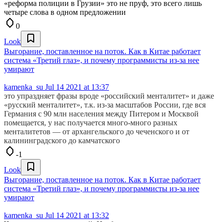
«реформа полиции в Грузии» это не пруф, это всего лишь
четыре слова в одном предложении
0
Look
Выгорание, поставленное на поток. Как в Китае работает
система «Третий глаз», и почему программисты из-за нее
умирают
kamenka_su
Jul 14 2021 at 13:37
это упраздняет фразы вроде «российский менталитет» и даже
«русский менталитет», т.к. из-за масштабов России, где вся
Германия с 90 млн населения между Питером и Москвой
помещается, у нас получается много-много разных
менталитетов — от архангельского до чеченского и от
калининградского до камчатского
-1
Look
Выгорание, поставленное на поток. Как в Китае работает
система «Третий глаз», и почему программисты из-за нее
умирают
kamenka_su
Jul 14 2021 at 13:32