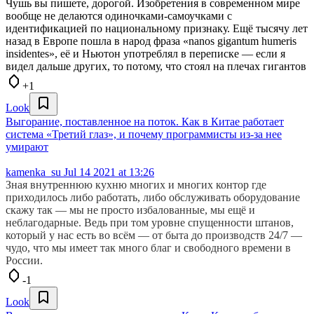
Чушь вы пишете, дорогой. Изобретения в современном мире
вообще не делаются одиночками-самоучками с
идентификацией по национальному признаку. Ещё тысячу лет
назад в Европе пошла в народ фраза «nanos gigantum humeris
insidentes», её и Ньютон употреблял в переписке — если я
видел дальше других, то потому, что стоял на плечах гигантов
+1
Look
Выгорание, поставленное на поток. Как в Китае работает
система «Третий глаз», и почему программисты из-за нее
умирают
kamenka_su
Jul 14 2021 at 13:26
Зная внутреннюю кухню многих и многих контор где
приходилось либо работать, либо обслуживать оборудование
скажу так — мы не просто избалованные, мы ещё и
неблагодарные. Ведь при том уровне спущенности штанов,
который у нас есть во всём — от быта до производств 24/7 —
чудо, что мы имеет так много благ и свободного времени в
России.
-1
Look