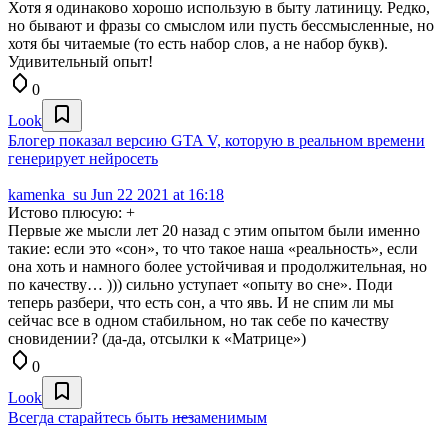
Хотя я одинаково хорошо использую в быту латиницу. Редко,
но бывают и фразы со смыслом или пусть бессмысленные, но
хотя бы читаемые (то есть набор слов, а не набор букв).
Удивительный опыт!
0
Look
Блогер показал версию GTA V, которую в реальном времени
генерирует нейросеть
kamenka_su
Jun 22 2021 at 16:18
Истово плюсую: +
Первые же мысли лет 20 назад с этим опытом были именно
такие: если это «сон», то что такое наша «реальность», если
она хоть и намного более устойчивая и продолжительная, но
по качеству… ))) сильно уступает «опыту во сне». Поди
теперь разбери, что есть сон, а что явь. И не спим ли мы
сейчас все в одном стабильном, но так себе по качеству
сновидении? (да-да, отсылки к «Матрице»)
0
Look
Всегда старайтесь быть н̶е̶заменимым