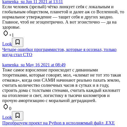
kamenka_su
Jun 11 2021 at 13:11
Если человек (зрелый) чётко линкует себя с локальным и
глобальным обществом, планетой и далее аж со Вселенной, то
нормальное утверждение — тащит себя и других заодно.
Главное, чтоб не эгоцентрично. А вот эгоистично — да на
здоровье.
+1
Look
Четыре ошибки программистов, которые я осознал, только
когда стал CTO
kamenka_su
May 16 2021 at 08:49
Тоже самое взросление происходит с диванными
теоретиками, которые говорят, мол, «климат не тот это такая
отмазка», когда они САМИ начинают реально пахать землю,
считать количество солнечных часов в сутках и в году,
строить дома с толстыми стенами, считать каждый киловатт
на отопление и свет, логистику в тысячи километров и
прочую амортизацию с моральной деградацией.
0
Look
Преобразуем проект на Python в исполняемый файл .EXE