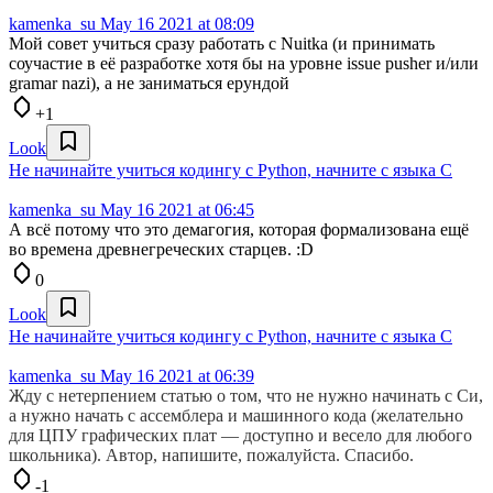
kamenka_su
May 16 2021 at 08:09
Мой совет учиться сразу работать с Nuitka (и принимать
соучастие в её разработке хотя бы на уровне issue pusher и/или
gramar nazi), а не заниматься ерундой
+1
Look
Не начинайте учиться кодингу с Python, начните с языка C
kamenka_su
May 16 2021 at 06:45
А всё потому что это демагогия, которая формализована ещё
во времена древнегреческих старцев. :D
0
Look
Не начинайте учиться кодингу с Python, начните с языка C
kamenka_su
May 16 2021 at 06:39
Жду с нетерпением статью о том, что не нужно начинать с Си,
а нужно начать с ассемблера и машинного кода (желательно
для ЦПУ графических плат — доступно и весело для любого
школьника). Автор, напишите, пожалуйста. Спасибо.
-1