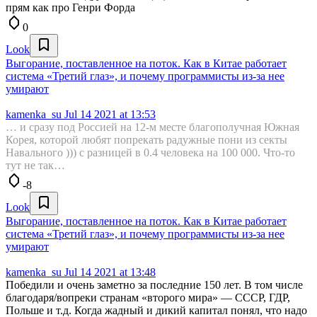
прям как про Генри Форда
0
Look
Выгорание, поставленное на поток. Как в Китае работает
система «Третий глаз», и почему программисты из-за нее
умирают
kamenka_su
Jul 14 2021 at 13:53
… и сразу под Россией на 12-м месте благополучная Южная
Корея, которой любят попрекать радужные пони из секты
Навального ))) с разницей в 0.4 человека на 100 000. Что-то
тут не так…
-8
Look
Выгорание, поставленное на поток. Как в Китае работает
система «Третий глаз», и почему программисты из-за нее
умирают
kamenka_su
Jul 14 2021 at 13:48
Победили и очень заметно за последние 150 лет. В том числе
благодаря/вопреки странам «второго мира» — СССР, ГДР,
Польше и т.д. Когда жадный и дикий капитал понял, что надо