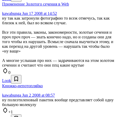
Применение Золотого сечения в Web
kawabunga
Jun 17 2008 at 14:52
ну так как затронули фотографию то всеж отмечусь, так как
близок к ней, был во всяком случае.
Все эти правила, законы, закономерности, золотые сечения и
проч проч проч — знать конечно надо, но и созданы они для
того чтобы их нарушать. Всмысле сначала выучиться этому, и
как переход на другой уровень — нарушать так чтобы было
«ну ваще»
А многие услышав про них — задрачиваются на этом золотом
сечении и считают что они ппц какие крутые
0
Look
Книжко-непотопляйко
kawabunga
Jun 2 2008 at 08:57
ну полиэтиленовый пакетик вообще представляет собой одну
большую молекулу
+1