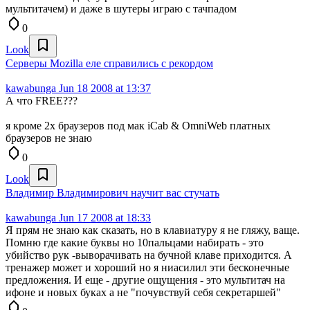
мультитачем) и даже в шутеры играю с тачпадом
0
Look
Серверы Mozilla еле справились с рекордом
kawabunga
Jun 18 2008 at 13:37
А что FREE???
я кроме 2х браузеров под мак iCab & OmniWeb платных
браузеров не знаю
0
Look
Владимир Владимирович научит вас стучать
kawabunga
Jun 17 2008 at 18:33
Я прям не знаю как сказать, но в клавиатуру я не гляжу, ваще.
Помню где какие буквы но 10пальцами набирать - это
убийство рук -выворачивать на бучной клаве приходится. А
тренажер может и хороший но я ниасилил эти бесконечные
предложения. И еще - другие ощущения - это мультитач на
ифоне и новых буках а не "почувствуй себя секретаршей"