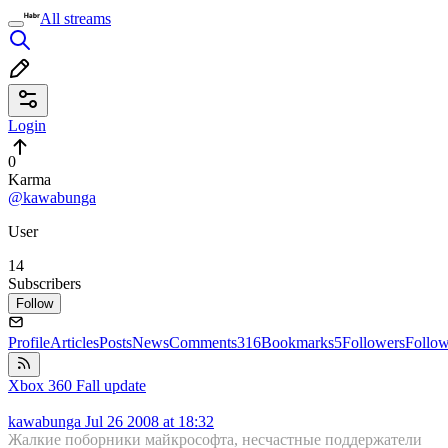
All streams
Login
0
Karma
@kawabunga
User
14
Subscribers
Follow
Profile
Articles
Posts
News
Comments
316
Bookmarks
5
Followers
Follo
Xbox 360 Fall update
kawabunga
Jul 26 2008 at 18:32
Жалкие поборники майкрософта, несчастные поддержатели