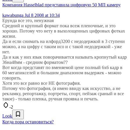
Компания Hasselblad представила цифровую 50 МП камеру
kawabunga
Jul 8 2008 at 10:34
Ерунда все это, ненужная
Средний и крупный формат пока всеж пленочные, и это
хорошо. Потому что нету в выхолощенных цифровых фотках
жизни.
Да и если снимать на илфорд3200 с недодержкой в 3 ступени
можно, а на цифру с таким исо и с такой недодержкой - уже
нет.
Да и как у них язык поворачивается называть кропнутый кадр
36на48мм - средним форматом??
Вот когда представят по вменяемой цене полный 6х6 кадр в
60 мегапикселей и большим диапазоном выдержек - можно
говорить.
Хотя это все равно все НЕ фотография.
Потому что фотография, (я имею ввиду как искусство, а не
рекламку, репортажку, портреты, спорт, пейзаж сраный и все
такое) - только пленка, ручная проявка и печать.
-2
Look
Когда пора остановиться?