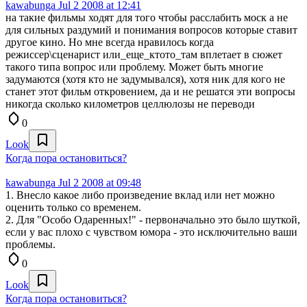
kawabunga
Jul 2 2008 at 12:41
на такие фильмы ходят для того чтобы расслабить моск а не
для сильных раздумий и понимания вопросов которые ставит
другое кино. Но мне всегда нравилось когда
режиссер\сценарист или_еще_ктото_там вплетает в сюжет
такого типа вопрос или проблему. Может быть многие
задумаются (хотя кто не задумывался), хотя ник для кого не
станет этот фильм откровением, да и не решатся эти вопросы
никогда сколько километров целлюлозы не переводи
0
Look
Когда пора остановиться?
kawabunga
Jul 2 2008 at 09:48
1. Внесло какое либо произведение вклад или нет можно
оценить только со временем.
2. Для "Особо Одаренных!" - первоначально это было шуткой,
если у вас плохо с чувством юмора - это исключительно ваши
проблемы.
0
Look
Когда пора остановиться?