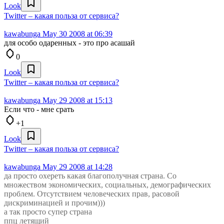
Look
Twitter – какая польза от сервиса?
kawabunga
May 30 2008 at 06:39
для особо одаренных - это про асашай
0
Look
Twitter – какая польза от сервиса?
kawabunga
May 29 2008 at 15:13
Если что - мне срать
+1
Look
Twitter – какая польза от сервиса?
kawabunga
May 29 2008 at 14:28
да просто охереть какая благополучная страна. Со
множеством экономических, социальных, демографических
проблем. Отсутствием человеческих прав, расовой
дискриминацией и прочим)))
а так просто супер страна
ппц летящий