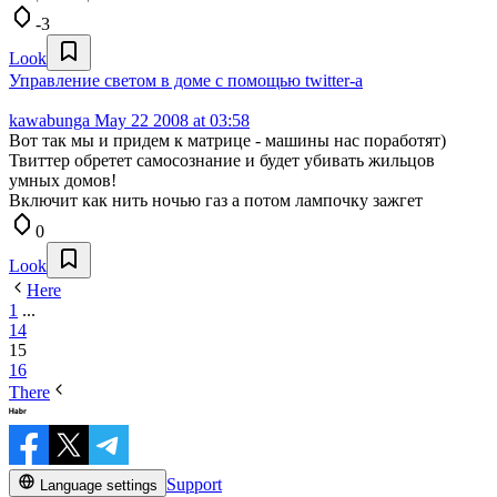
-3
Look
Управление светом в доме с помощью twitter-а
kawabunga
May 22 2008 at 03:58
Вот так мы и придем к матрице - машины нас поработят)
Твиттер обретет самосознание и будет убивать жильцов
умных домов!
Включит как нить ночью газ а потом лампочку зажгет
0
Look
Here
1
...
14
15
16
There
Support
Language settings