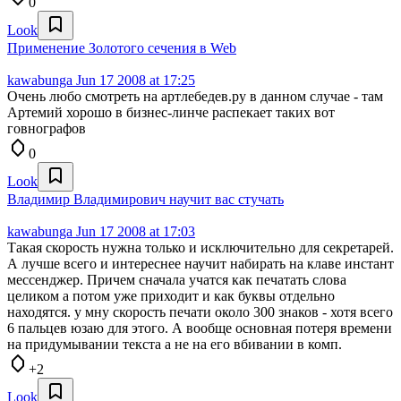
0
Look
Применение Золотого сечения в Web
kawabunga
Jun 17 2008 at 17:25
Очень любо смотреть на артлебедев.ру в данном случае - там
Артемий хорошо в бизнес-линче распекает таких вот
говнографов
0
Look
Владимир Владимирович научит вас стучать
kawabunga
Jun 17 2008 at 17:03
Такая скорость нужна только и исключительно для секретарей.
А лучше всего и интереснее научит набирать на клаве инстант
мессенджер. Причем сначала учатся как печатать слова
целиком а потом уже приходит и как буквы отдельно
находятся. у мну скорость печати около 300 знаков - хотя всего
6 пальцев юзаю для этого. А вообще основная потеря времени
на придумывании текста а не на его вбивании в комп.
+2
Look