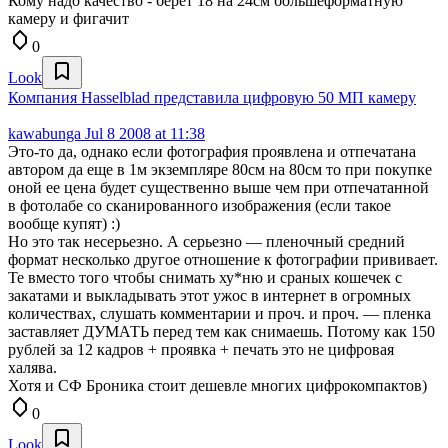
Кому надо качество - берет 18 на 24см большеформатную
камеру и фигачит
0
Look
Компания Hasselblad представила цифровую 50 МП камеру
kawabunga
Jul 8 2008 at 11:38
Это-то да, однако если фотография проявлена и отпечатана
автором да еще в 1м экземпляре 80см на 80см то при покупке
оной ее цена будет существенно выше чем при отпечатанной
в фотолабе со сканированного изображения (если такое
вообще купят) :)
Но это так несерьезно. А серьезно — пленочный средний
формат несколько другое отношение к фотографии прививает.
Те вместо того чтобы снимать ху*ню и сраных кошечек с
закатами и выкладывать этот ужос в интернет в огромных
количествах, слушать комментарии и проч. и проч. — пленка
заставляет ДУМАТЬ перед тем как снимаешь. Потому как 150
рублей за 12 кадров + проявка + печать это не цифровая
халява.
Хотя и СФ Броника стоит дешевле многих цифрокомпактов)
0
Look