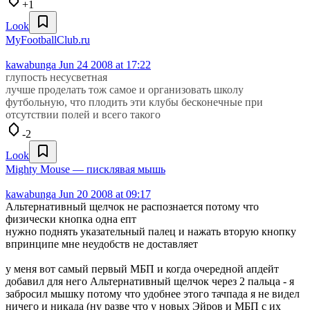
+1
Look
MyFootballClub.ru
kawabunga
Jun 24 2008 at 17:22
глупость несусветная
лучше проделать тож самое и организовать школу
футбольную, что плодить эти клубы бесконечные при
отсутствии полей и всего такого
-2
Look
Mighty Mouse — писклявая мышь
kawabunga
Jun 20 2008 at 09:17
Альтернативный щелчок не распознается потому что
физически кнопка одна епт
нужно поднять указательный палец и нажать вторую кнопку
впринципе мне неудобств не доставляет
у меня вот самый первый МБП и когда очередной апдейт
добавил для него Альтернативный щелчок через 2 пальца - я
забросил мышку потому что удобнее этого тачпада я не видел
ничего и никада (ну разве что у новых Эйров и МБП с их