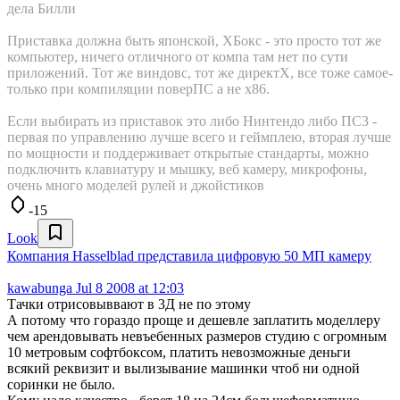
дела Билли
Приставка должна быть японской, ХБокс - это просто тот же
компьютер, ничего отличного от компа там нет по сути
приложений. Тот же виндовс, тот же директХ, все тоже самое-
только при компиляции поверПС а не х86.
Если выбирать из приставок это либо Нинтендо либо ПС3 -
первая по управлению лучше всего и геймплею, вторая лучше
по мощности и поддерживает открытые стандарты, можно
подключить клавиатуру и мышку, веб камеру, микрофоны,
очень много моделей рулей и джойстиков
-15
Look
Компания Hasselblad представила цифровую 50 МП камеру
kawabunga
Jul 8 2008 at 12:03
Тачки отрисовыввают в 3Д не по этому
А потому что гораздо проще и дешевле заплатить моделлеру
чем арендовывать невъебенных размеров студию с огромным
10 метровым софтбоксом, платить невозможные деньги
всякий реквизит и вылизывание машинки чтоб ни одной
соринки не было.