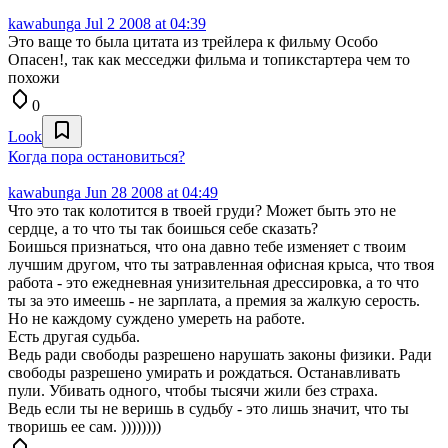
kawabunga
Jul 2 2008 at 04:39
Это ваще то была цитата из трейлера к фильму Особо
Опасен!, так как месседжи фильма и топикстартера чем то
похожи
0
Look
Когда пора остановиться?
kawabunga
Jun 28 2008 at 04:49
Что это так колотится в твоей груди? Может быть это не
сердце, а то что ты так боишься себе сказать?
Боишься признаться, что она давно тебе изменяет с твоим
лучшим другом, что ты затравленная офисная крыса, что твоя
работа - это ежедневная унизительная дрессировка, а то что
ты за это имеешь - не зарплата, а премия за жалкую серость.
Но не каждому суждено умереть на работе.
Есть другая судьба.
Ведь ради свободы разрешено нарушать законы физики. Ради
свободы разрешено умирать и рождаться. Останавливать
пули. Убивать одного, чтобы тысячи жили без страха.
Ведь если ты не веришь в судьбу - это лишь значит, что ты
творишь ее сам. ))))))))