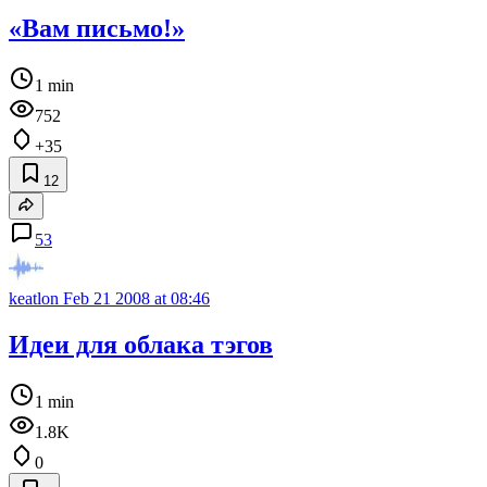
«Вам письмо!»
1 min
752
+35
12
53
keatlon
Feb 21 2008 at 08:46
Идеи для облака тэгов
1 min
1.8K
0