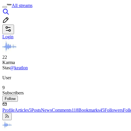
All streams
Login
22
Karma
Stas
@keatlon
User
9
Subscribers
Follow
Profile
Articles
5
Posts
News
Comments
118
Bookmarks
45
Followers
Fol