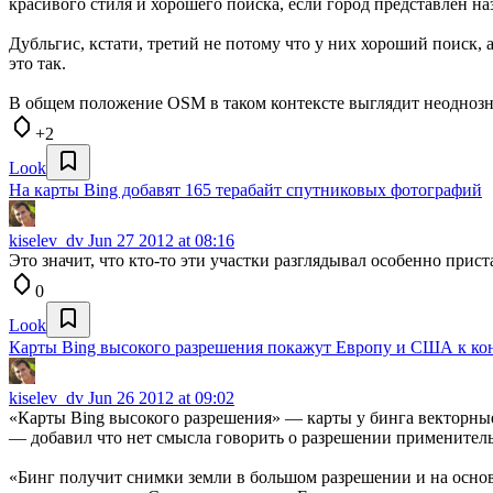
красивого стиля и хорошего поиска, если город представлен на
Дубльгис, кстати, третий не потому что у них хороший поиск, 
это так.
В общем положение OSM в таком контексте выглядит неоднозн
+2
Look
На карты Bing добавят 165 терабайт спутниковых фотографий
kiselev_dv
Jun 27 2012 at 08:16
Это значит, что кто-то эти участки разглядывал особенно прис
0
Look
Карты Bing высокого разрешения покажут Европу и США к ко
kiselev_dv
Jun 26 2012 at 09:02
«Карты Bing высокого разрешения» — карты у бинга векторные (
— добавил что нет смысла говорить о разрешении применитель
«Бинг получит снимки земли в большом разрешении и на основе