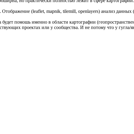
а обширна, но практически полностью лежит в сфере картографии.
тображение (leaflet, mapnik, tilemill, openlayers) анализ данных 
а будет помошь именно в области картографии (геопространствен
тствующих проектах или у сообщества. И не потому что у гугла/я