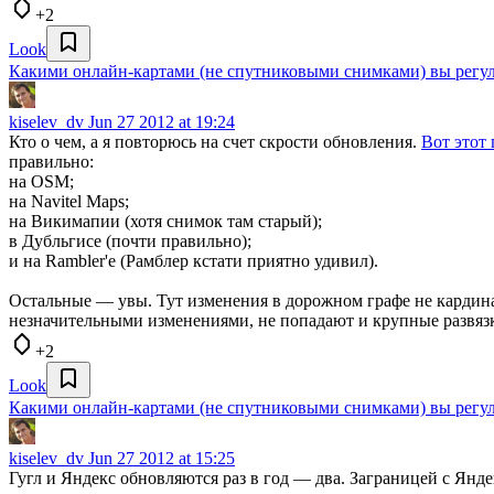
+2
Look
Какими онлайн-картами (не спутниковыми снимками) вы регул
kiselev_dv
Jun 27 2012 at 19:24
Кто о чем, а я повторюсь на счет скрости обновления.
Вот этот
правильно:
на OSM;
на Navitel Maps;
на Викимапии (хотя снимок там старый);
в Дубльгисе (почти правильно);
и на Rambler'e (Рамблер кстати приятно удивил).
Остальные — увы. Тут изменения в дорожном графе не кардина
незначительными изменениями, не попадают и крупные развяз
+2
Look
Какими онлайн-картами (не спутниковыми снимками) вы регул
kiselev_dv
Jun 27 2012 at 15:25
Гугл и Яндекс обновляются раз в год — два. Заграницей с Янде