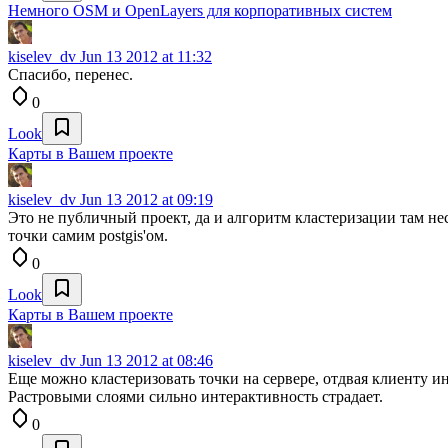
Немного OSM и OpenLayers для корпоративных систем
kiselev_dv
Jun 13 2012 at 11:32
Спасибо, перенес.
0
Look
Карты в Вашем проекте
kiselev_dv
Jun 13 2012 at 09:19
Это не публичный проект, да и алгоритм кластеризации там нес
точки самим postgis'ом.
0
Look
Карты в Вашем проекте
kiselev_dv
Jun 13 2012 at 08:46
Еще можно кластеризовать точки на сервере, отдвая клиенту ин
Растровыми слоями сильно интерактивность страдает.
0