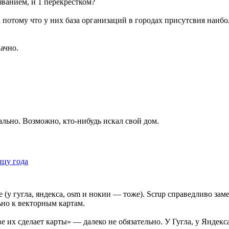
званием, и 1 перекрестком?
а потому что у них база организаций в городах присутсвия наибо
ачно.
тально. Возможно, кто-нибудь искал свой дом.
нцу года
у гугла, яндекса, osm и нокии — тоже). Scrup справедливо заме
но к векторным картам.
 их сделает карты» — далеко не обязательно. У Гугла, у Яндекса