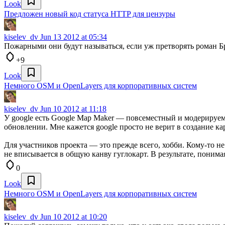
Look
Предложен новый код статуса HTTP для цензуры
kiselev_dv
Jun 13 2012 at 05:34
Пожарными они будут называться, если уж претворять роман Б
+9
Look
Немного OSM и OpenLayers для корпоративных систем
kiselev_dv
Jun 10 2012 at 11:18
У google есть Google Map Maker — повсеместный и модерируем
обновлении. Мне кажется google просто не верит в создание к
Для участников проекта — это прежде всего, хобби. Кому-то не
не вписывается в общую канву гуглокарт. В результате, понима
0
Look
Немного OSM и OpenLayers для корпоративных систем
kiselev_dv
Jun 10 2012 at 10:20