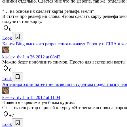
снимки отдельно. Сдается мне что по Европе, так же: отдельн
"… на основе их сделает карты рельефа земли"
В статье про рельеф ни слова. Чтобы сделать карту рельефа 
получить топокарту.
0
Look
Карты Bing высокого разрешения покажут Европу и США к ко
kiselev_dv
Jun 26 2012 at 08:42
Можно будет приблизить снимок. Просто для векторной карты н
0
Look
Антипиратский патент не позволит студентам поделиться уче
kiselev_dv
Jun 15 2012 at 11:04
Появятся «кряки» к учебным курсам.
Скачать генератор паролей к курсу «Этические основы авторско
+7
Look