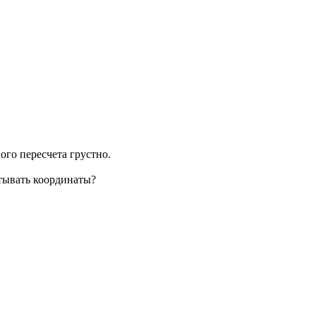
ного пересчета грустно.
итывать координаты?