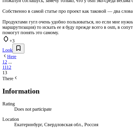
Пожалуй соглашусь, замечу только, что у osm эко-среда весьм
Собственно в самой статье про проект как таковой — два слова. О
Продуктами гугл очень удобно пользоваться, но если мне нужн
маршрутизация) то искать ее я буду прежде всего в osm, в сопу
помогут понять это самому.
+3
Look
Here
1
2
...
11
12
13
There
Information
Rating
Does not participate
Location
Екатеринбург, Свердловская обл., Россия