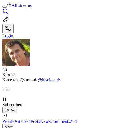
All streams
Login
55
Karma
Киселев Дмитрий
@kiselev_dv
User
11
Subscribers
Follow
Profile
Articles
4
Posts
News
Comments
254
More