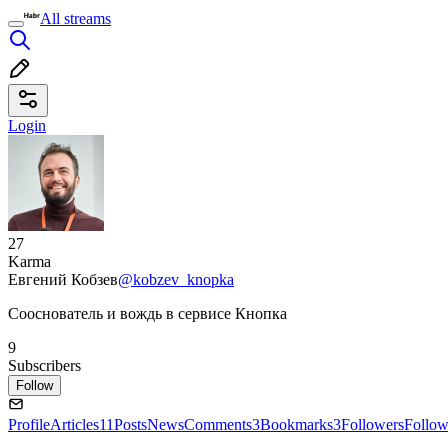
All streams
Login
27
Karma
Евгений Кобзев
@kobzev_knopka
Сооснователь и вождь в сервисе Кнопка
9
Subscribers
Follow
Profile
Articles
11
Posts
News
Comments
3
Bookmarks
3
Followers
Follow