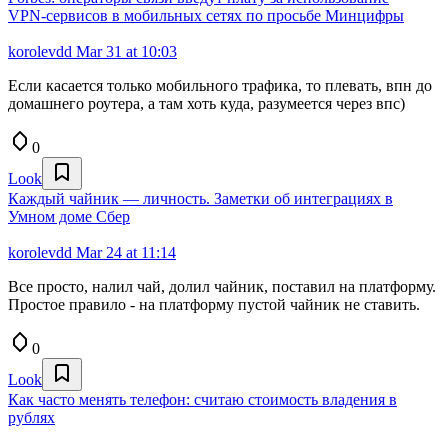
VPN‑сервисов в мобильных сетях по просьбе Минцифры
korolevdd
Mar 31 at 10:03
Если касается только мобильного трафика, то плевать, впн до
домашнего роутера, а там хоть куда, разумеется через впс)
0
Look
Каждый чайник — личность. Заметки об интеграциях в
Умном доме Сбер
korolevdd
Mar 24 at 11:14
Все просто, налил чай, долил чайник, поставил на платформу.
Простое правило - на платформу пустой чайник не ставить.
0
Look
Как часто менять телефон: считаю стоимость владения в
рублях