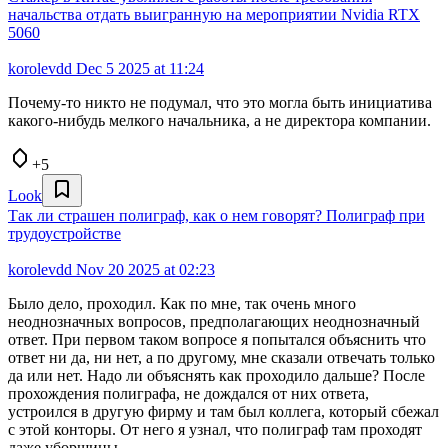
начальства отдать выигранную на мероприятии Nvidia RTX
5060
korolevdd
Dec 5 2025 at 11:24
Почему-то никто не подумал, что это могла быть инициатива
какого-нибудь мелкого начальника, а не директора компании.
+5
Look
Так ли страшен полиграф, как о нем говорят? Полиграф при
трудоустройстве
korolevdd
Nov 20 2025 at 02:23
Было дело, проходил. Как по мне, так очень много
неоднозначных вопросов, предполагающих неоднозначный
ответ. При первом таком вопросе я попытался объяснить что
ответ ни да, ни нет, а по другому, мне сказали отвечать только
да или нет. Надо ли объяснять как проходило дальше? После
прохождения полиграфа, не дождался от них ответа,
устроился в другую фирму и там был коллега, который сбежал
с этой конторы. От него я узнал, что полиграф там проходят
даже уборщицы.