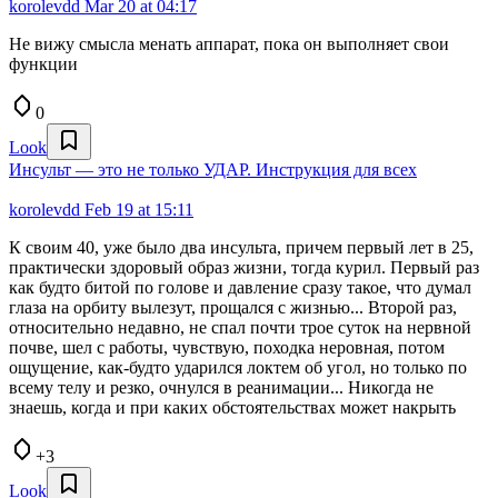
korolevdd
Mar 20 at 04:17
Не вижу смысла менать аппарат, пока он выполняет свои
функции
0
Look
Инсульт — это не только УДАР. Инструкция для всех
korolevdd
Feb 19 at 15:11
К своим 40, уже было два инсульта, причем первый лет в 25,
практически здоровый образ жизни, тогда курил. Первый раз
как будто битой по голове и давление сразу такое, что думал
глаза на орбиту вылезут, прощался с жизнью... Второй раз,
относительно недавно, не спал почти трое суток на нервной
почве, шел с работы, чувствую, походка неровная, потом
ощущение, как-будто ударился локтем об угол, но только по
всему телу и резко, очнулся в реанимации... Никогда не
знаешь, когда и при каких обстоятельствах может накрыть
+3
Look