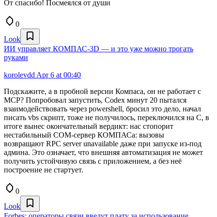
От спасибо! Посмеялся от души
0
Look
ИИ управляет КОМПАС-3D — и это уже можно трогать
руками
korolevdd
Apr 6 at 00:40
Подскажите, а в пробной версии Компаса, он не работает с
MCP? Попробовал запустить, Codex минут 20 пытался
взаимодействовать через powershell, бросил это дело, начал
писать vbs скрипт, тоже не получилось, переключился на С, в
итоге вынес окончательный вердикт: нас стопорит
нестабильный COM‑сервер КОМПАСа: вызовы
возвращают RPC server unavailable даже при запуске из‑под
админа. Это означает, что внешняя автоматизация не может
получить устойчивую связь с приложением, а без неё
построение не стартует.
0
Look
Forbes: операторы связи введут плату за использование