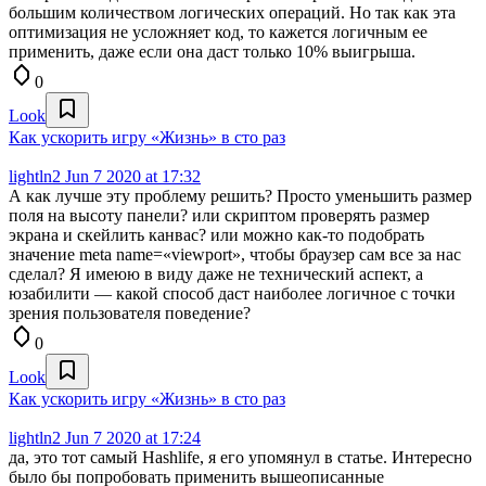
большим количеством логических операций. Но так как эта
оптимизация не усложняет код, то кажется логичным ее
применить, даже если она даст только 10% выигрыша.
0
Look
Как ускорить игру «Жизнь» в сто раз
lightln2
Jun 7 2020 at 17:32
А как лучше эту проблему решить? Просто уменьшить размер
поля на высоту панели? или скриптом проверять размер
экрана и скейлить канвас? или можно как-то подобрать
значение meta name=«viewport», чтобы браузер сам все за нас
сделал? Я имеюю в виду даже не технический аспект, а
юзабилити — какой способ даст наиболее логичное с точки
зрения пользователя поведение?
0
Look
Как ускорить игру «Жизнь» в сто раз
lightln2
Jun 7 2020 at 17:24
да, это тот самый Hashlife, я его упомянул в статье. Интересно
было бы попробовать применить вышеописанные