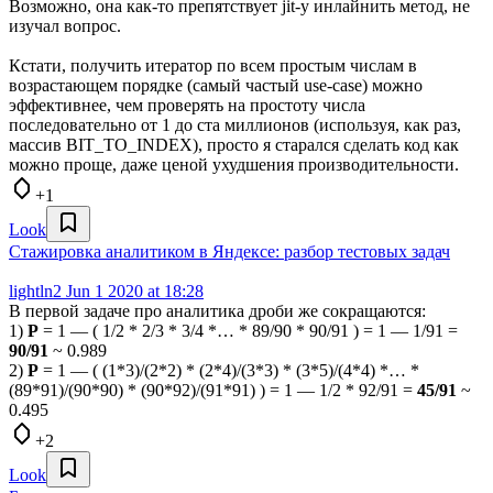
Возможно, она как-то препятствует jit-у инлайнить метод, не
изучал вопрос.
Кстати, получить итератор по всем простым числам в
возрастающем порядке (самый частый use-case) можно
эффективнее, чем проверять на простоту числа
последовательно от 1 до ста миллионов (используя, как раз,
массив BIT_TO_INDEX), просто я старался сделать код как
можно проще, даже ценой ухудшения производительности.
+1
Look
Стажировка аналитиком в Яндексе: разбор тестовых задач
lightln2
Jun 1 2020 at 18:28
В первой задаче про аналитика дроби же сокращаются:
1)
P
= 1 — ( 1/2 * 2/3 * 3/4 *… * 89/90 * 90/91 ) = 1 — 1/91 =
90/91
~ 0.989
2)
P
= 1 — ( (1*3)/(2*2) * (2*4)/(3*3) * (3*5)/(4*4) *… *
(89*91)/(90*90) * (90*92)/(91*91) ) = 1 — 1/2 * 92/91 =
45/91
~
0.495
+2
Look