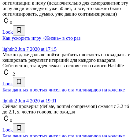
оптимизации к нему (исключительно для саморазвития: эту
игру люди исследуют уже 50 лет, и все, что можно было
оптимизировать, думаю, уже давно соптимизировали)
0
Look
Как ускорить игру «Жизнь» в сто раз
lightln2
Jun 7 2020 at 17:15
Можно даже дальше пойти: разбить плоскость на квадраты и
кешировать результат итераций для каждого квадрата.
Собственно, эта идея лежит в основе того самого Hashlife.
+2
Look
База данных простых чисел до ста миллиардов на коленке
lightln2
Jun 4 2020 at 19:31
Сейчас проверил (deflate, normal compression) сжался с 3.2 гб
до 2.1, я, честно говоря, не ожидал
0
Look
База данных простых чисел до ста миллиардов на коленке