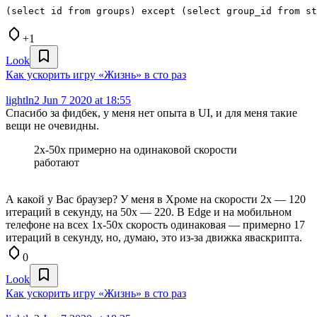
(select id from groups) except (select group_id from st
+1
Look
Как ускорить игру «Жизнь» в сто раз
lightln2
Jun 7 2020 at 18:55
Спасибо за фидбек, у меня нет опыта в UI, и для меня такие
вещи не очевидны.
2х-50х примерно на одинаковой скорости
работают
А какой у Вас браузер? У меня в Хроме на скорости 2x — 120
итераций в секунду, на 50x — 220. В Edge и на мобильном
телефоне на всех 1x-50x скорость одинаковая — примерно 17
итераций в секунду, но, думаю, это из-за движка яваскрипта.
0
Look
Как ускорить игру «Жизнь» в сто раз