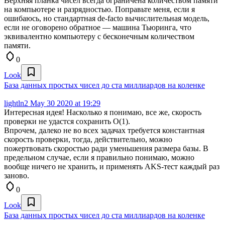
Верхняя планка чисел всегда ограничена количеством памяти
на компьютере и разрядностью. Поправьте меня, если я
ошибаюсь, но стандартная de-facto вычислительная модель,
если не оговорено обратное — машина Тьюринга, что
эквивалентно компьютеру с бесконечным количеством
памяти.
0
Look
База данных простых чисел до ста миллиардов на коленке
lightln2
May 30 2020 at 19:29
Интересная идея! Насколько я понимаю, все же, скорость
проверки не удастся сохранить O(1).
Впрочем, далеко не во всех задачах требуется константная
скорость проверки, тогда, действительно, можно
пожертвовать скоростью ради уменьшения размера базы. В
предельном случае, если я правильно понимаю, можно
вообще ничего не хранить, и применять AKS-тест каждый раз
заново.
0
Look
База данных простых чисел до ста миллиардов на коленке