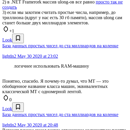
2) в .NET Framerork массив ulong-ов все равно
просто так не
создать
3) если мы захотим считать простые числа, например, до
триллиона (вдруг у нас есть 30 гб памяти), массив ulong сам
станет больше двух миллиардов элементов.
+1
Look
База данных простых чисел до ста миллиардов на коленке
lightln2
May 30 2020 at 23:02
логичнее использовать RAM-машину
Понятно, спасибо. Я почему-то думал, что MT — это
обобщенное название класса машин, эквивалентных
классической MT с одномерной лентой.
0
Look
База данных простых чисел до ста миллиардов на коленке
lightln2
May 30 2020 at 20:48