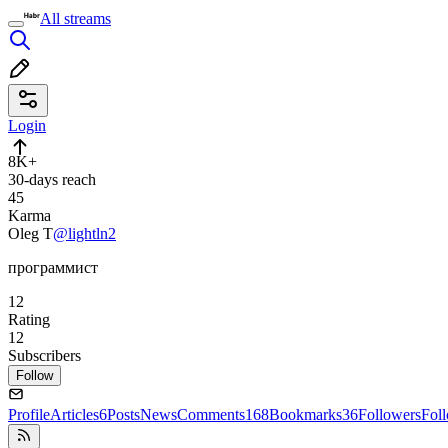
All streams
Login
8K+
30-days reach
45
Karma
Oleg T
@lightln2
программист
12
Rating
12
Subscribers
Follow
Profile
Articles
6
Posts
News
Comments
168
Bookmarks
36
Followers
Fol