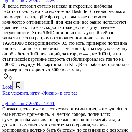
lightln2
Jun 7 2020 at 18:25
Я, когда готовил статью и искал интересные шаблоны,
работал с Golly, но в основном на Hashlife. Я сейчас мельком
посмотрел на код qlifealgo.cpp, и там тоже огромное
количество оптимизаций, при чем они все равно используют
quadtree, так что его скорость тоже растет с улучшением
регулярности. Хотя SIMD они не используют. Я сейчас
запустил его на рандомно заполненном поле размера
1920x1080 с коэффициентом 0.5 (то есть, примерно половина
клеток — живые, половина — мертвые), и за первую секунду
он обработал 1000 итераций, за вторую — уже 10000, и на
статической картинке скорость стабилизировалась где-то на
50000 в секунду. На картинке из КПДВ он работает стабильно
примерно со скоростью 5000 в секунду.
0
Look
Как ускорить игру «Жизнь» в сто раз
lightln2
Jun 7 2020 at 17:51
Согласен, это тоже классическая оптимизация, которую было
бы неплохо применить. Я, честно говоря, поленился:
суммарно оба массива не превышают одного мегабайта, и
должны помещаться в кеш третьего уровня, так что
копирование должно быть быстрым по сравнению с довольно