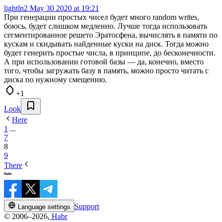
lightln2
May 30 2020 at 19:21
При генерации простых чисел будет много random writes,
боюсь, будет слишком медленно. Лучше тогда использовать
сегментированное решето Эратосфена, вычислять в памяти по
кускам и скидывать найденные куски на диск. Тогда можно
будет генерить простые числа, в принципе, до бесконечности.
А при использовании готовой базы — да, конечно, вместо
того, чтобы загружать базу в память, можно просто читать с
диска по нужному смещению.
+1
Look
Here
1
...
7
8
9
There
Support
Language settings
© 2006–2026,
Habr