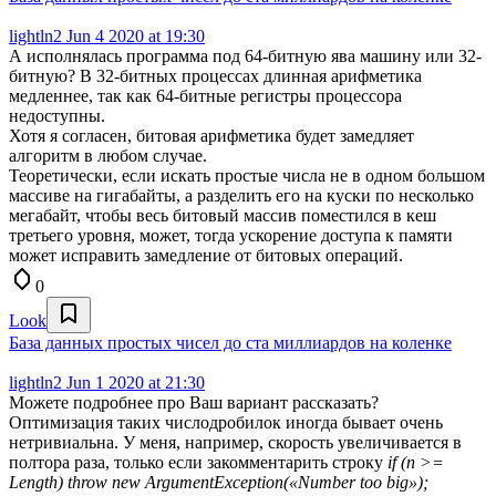
lightln2
Jun 4 2020 at 19:30
А исполнялась программа под 64-битную ява машину или 32-
битную? В 32-битных процессах длинная арифметика
медленнее, так как 64-битные регистры процессора
недоступны.
Хотя я согласен, битовая арифметика будет замедляет
алгоритм в любом случае.
Теоретически, если искать простые числа не в одном большом
массиве на гигабайты, а разделить его на куски по несколько
мегабайт, чтобы весь битовый массив поместился в кеш
третьего уровня, может, тогда ускорение доступа к памяти
может исправить замедление от битовых операций.
0
Look
База данных простых чисел до ста миллиардов на коленке
lightln2
Jun 1 2020 at 21:30
Можете подробнее про Ваш вариант рассказать?
Оптимизация таких числодробилок иногда бывает очень
нетривиальна. У меня, например, скорость увеличивается в
полтора раза, только если закомментарить строку
if (n >=
Length) throw new ArgumentException(«Number too big»);