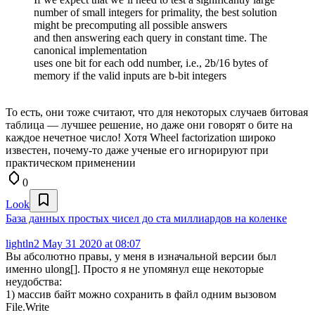
number of small integers for primality, the best solution
might be precomputing all possible answers
and then answering each query in constant time. The
canonical implementation
uses one bit for each odd number, i.e., 2b/16 bytes of
memory if the valid inputs are b-bit integers
То есть, они тоже считают, что для некоторых случаев битовая
таблица — лучшее решение, но даже они говорят о бите на
каждое нечетное число! Хотя Wheel factorization широко
известен, почему-то даже ученые его игнорируют при
практическом применении
0
Look
База данных простых чисел до ста миллиардов на коленке
lightln2
May 31 2020 at 08:07
Вы абсолютно правы, у меня в изначальной версии был
именно ulong[]. Просто я не упомянул еще некоторые
неудобства:
1) массив байт можно сохранить в файл одним вызовом
File.Write