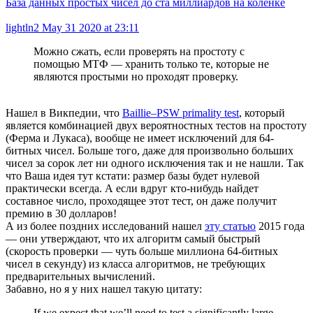
База данных простых чисел до ста миллиардов на коленке
lightln2
May 31 2020 at 23:11
Можно сжать, если проверять на простоту с
помощью МТФ — хранить только те, которые не
являются простыми но проходят проверку.
Нашел в Викпедии, что
Baillie–PSW primality test
, который
является комбинацией двух вероятностных тестов на простоту
(Ферма и Лукаса), вообще не имеет исключений для 64-
битных чисел. Больше того, даже для произвольно больших
чисел за сорок лет ни одного исключения так и не нашли. Так
что Ваша идея тут кстати: размер базы будет нулевой
практически всегда. А если вдруг кто-нибудь найдет
составное число, проходящее этот тест, он даже получит
премию в 30 долларов!
А из более поздних исследований нашел
эту статью
2015 года
— они утверждают, что их алгоритм самый быстрый
(скорость проверки — чуть больше миллиона 64-битных
чисел в секунду) из класса алгоритмов, не требующих
предварительных вычислений.
Забавно, но я у них нашел такую цитату:
If we expect that we’ll need to test a significantly large