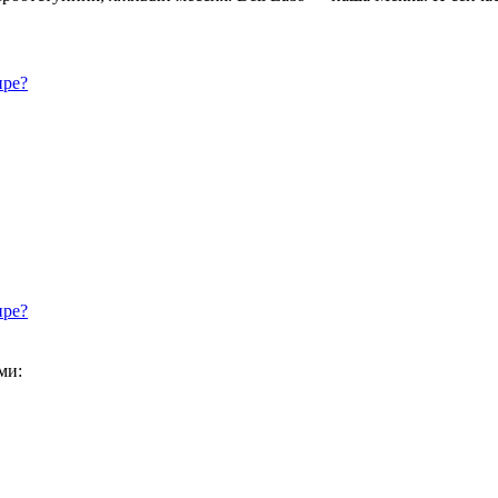
ире?
ире?
ми: