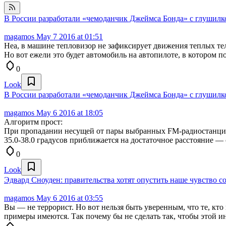
В России разработали «чемоданчик Джеймса Бонда» с глушил
magamos
May 7 2016 at 01:51
Неа, в машине тепловизор не зафиксирует движения теплых тел.
Но вот ежели это будет автомобиль на автопилоте, в котором по
0
Look
В России разработали «чемоданчик Джеймса Бонда» с глушил
magamos
May 6 2016 at 18:05
Алгоритм прост:
При пропадании несущей от пары выбранных FM-радиостанций 
35.0-38.0 градусов приближается на достаточное расстояние —
0
Look
Эдвард Сноуден: правительства хотят опустить наше чувство 
magamos
May 6 2016 at 03:55
Вы — не террорист. Но вот нельзя быть уверенным, что те, кт
примеры имеются. Так почему бы не сделать так, чтобы этой 