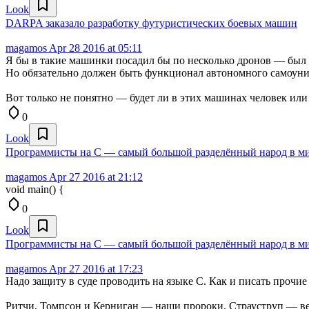
Look
DARPA заказало разработку футуристических боевых машин
magamos
Apr 28 2016 at 05:11
Я бы в такие машинки посадил бы по несколько дронов — был 
Но обязательно должен быть функционал автономного самоуни
Вот только не понятно — будет ли в этих машинах человек или
0
Look
Программисты на C — самый большой разделённый народ в м
magamos
Apr 27 2016 at 21:12
void main() {
0
Look
Программисты на C — самый большой разделённый народ в м
magamos
Apr 27 2016 at 17:23
Надо защиту в суде проводить на языке С. Как и писать прочи
Ритчи, Томпсон и Керниган — наши пророки. Страуструп — вер