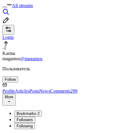
All streams
Login
-1
Karma
magamos
@magamos
Пользователь
Follow
Profile
Articles
Posts
News
Comments
299
More
Bookmarks
2
Followers
Following