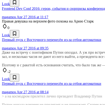
Look
Frontend Dev Conf 2016: герои, события и сюрпризы конферен
magamos
Apr 27 2016 at 11:17
Правая девушка на верхнем фото похожа на Арию Старк
0
Look
Первый пуск с Восточного перенесён из-за отбоя автоматики
magamos
Apr 27 2016 at 09:35
Даже на встречу с понтификом Путин опоздал. А уж про встреч
зал, и несколько часов не дают из него выйти, а президента все 
Поэтому и с ракетой есть основания считать, что было так же 
-2
Look
Первый пуск с Восточного перенесён из-за отбоя автоматики
magamos
Apr 27 2016 at 08:14
> а на космодром прилетел лично президент Владимир Путин
Путин никуда вовремя не прилетает и не приезжает. Скорее всег