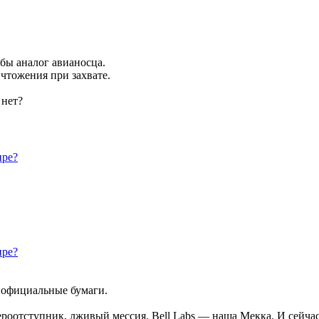
бы аналог авианосца.
чтожения при захвате.
 нет?
ире?
ире?
е официальные бумаги.
оотступник, лживый мессия. Bell Labs — наша Мекка. И сейчас 