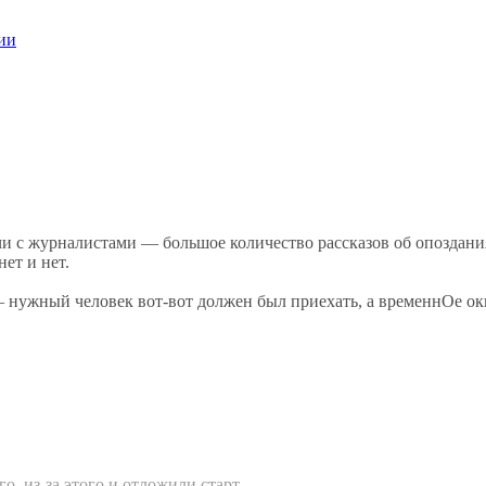
ции
и с журналистами — большое количество рассказов об опоздания
нет и нет.
— нужный человек вот-вот должен был приехать, а временнОе окно
о, из-за этого и отложили старт.