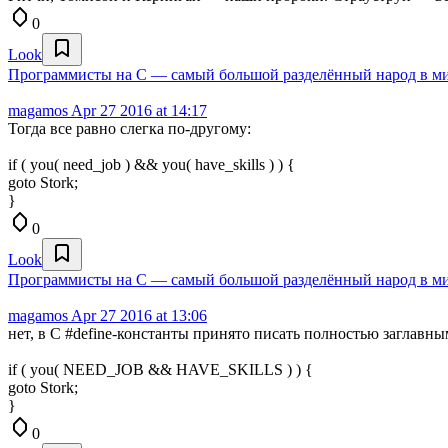
0
Look
Программисты на C — самый большой разделённый народ в м
magamos
Apr 27 2016 at 14:17
Тогда все равно слегка по-другому:
if ( you( need_job ) && you( have_skills ) ) {
goto Stork;
}
0
Look
Программисты на C — самый большой разделённый народ в м
magamos
Apr 27 2016 at 13:06
нет, в C #define-константы принято писать полностью заглавны
if ( you( NEED_JOB && HAVE_SKILLS ) ) {
goto Stork;
}
0