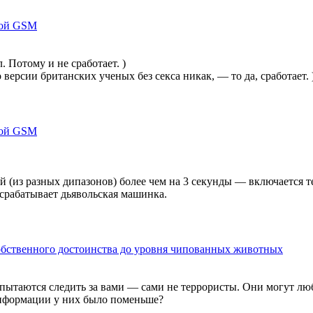
кой GSM
 Потому и не сработает. )
 версии британских ученых без секса никак, — то да, сработает. 
кой GSM
(из разных дипазонов) более чем на 3 секунды — включается т
 срабатывает дьявольская машинка.
собственного достоинства до уровня чипованных животных
о пытаются следить за вами — сами не террористы. Они могут лю
информации у них было поменьше?