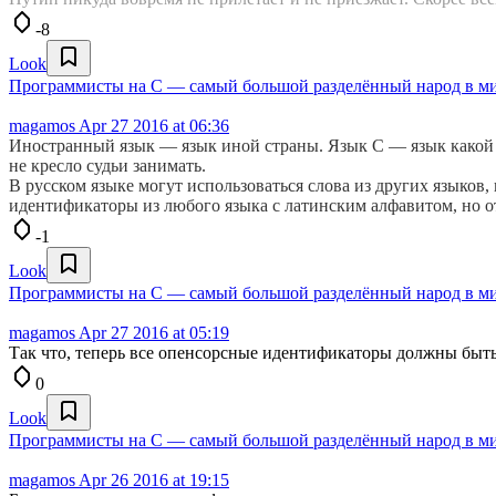
-8
Look
Программисты на C — самый большой разделённый народ в м
magamos
Apr 27 2016 at 06:36
Иностранный язык — язык иной страны. Язык C — язык какой ст
не кресло судьи занимать.
В русском языке могут использоваться слова из других языков,
идентификаторы из любого языка с латинским алфавитом, но от 
-1
Look
Программисты на C — самый большой разделённый народ в м
magamos
Apr 27 2016 at 05:19
Так что, теперь все опенсорсные идентификаторы должны быть
0
Look
Программисты на C — самый большой разделённый народ в м
magamos
Apr 26 2016 at 19:15