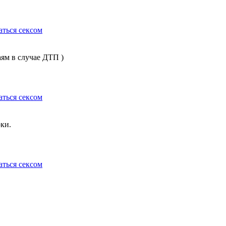
аться сексом
аям в случае ДТП )
аться сексом
ки.
аться сексом