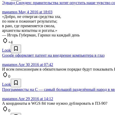
Эдвард Сноуден: правительства хотят опустить наше чувство 
magamos
May 4 2016 at 18:03
«Добро, не отвергая средства зла,
по ним и пожинает результаты;
в раю, где применяется смола,
архангелы копытны и рогаты.»
— Игорь Губерман, Гарики на каждый день
+4
Look
Google оформляет патент на внедрение компьютера в глаз
magamos
Apr 30 2016 at 07:42
И всем пенсионерам в обязательном порядке будут показывать
0
Look
Программисты на C — самый большой разделённый народ в м
magamos
Apr 29 2016 at 14:12
А координаты в WGS 84 тоже нужно дублировать в ПЗ-90?
0