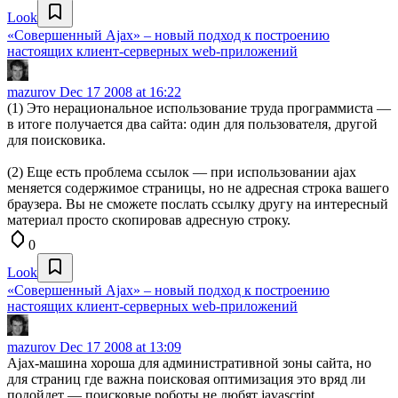
Look
«Совершенный Ajax» – новый подход к построению
настоящих клиент-серверных web-приложений
mazurov
Dec 17 2008 at 16:22
(1) Это нерациональное использование труда программиста —
в итоге получается два сайта: один для пользователя, другой
для поисковика.
(2) Еще есть проблема ссылок — при использовании ajax
меняется содержимое страницы, но не адресная строка вашего
браузера. Вы не сможете послать ссылку другу на интересный
материал просто скопировав адресную строку.
0
Look
«Совершенный Ajax» – новый подход к построению
настоящих клиент-серверных web-приложений
mazurov
Dec 17 2008 at 13:09
Ajax-машина хороша для административной зоны сайта, но
для страниц где важна поисковая оптимизация это вряд ли
подойдет — поисковые роботы не любят javascript.