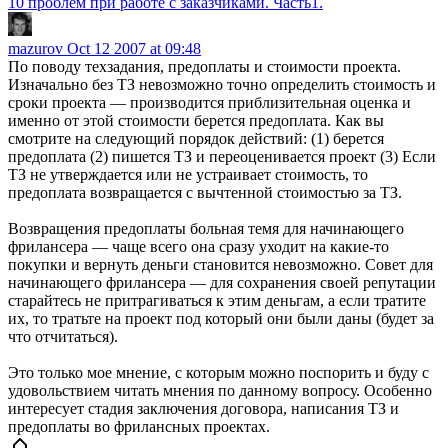
10 проблем при работе с заказчиками. Часть1.
mazurov
Oct 12 2007 at 09:48
По поводу техзадания, предоплаты и стоимости проекта.
Изначально без ТЗ невозможно точно определить стоимость и
сроки проекта — производится приблизительная оценка и
именно от этой стоимости берется предоплата. Как вы
смотрите на следующий порядок действий: (1) берется
предоплата (2) пишется ТЗ и переоценивается проект (3) Если
ТЗ не утверждается или не устраивает стоимость, то
предоплата возвращается с вычтенной стоимостью за ТЗ.
Возвращения предоплаты больная темя для начинающего
фрилансера — чаще всего она сразу уходит на какие-то
покупки и вернуть деньги становится невозможно. Совет для
начинающего фрилансера — для сохранения своей репутации
старайтесь не притрагиваться к этим деньгам, а если тратите
их, то тратьте на проект под который они были даны (будет за
что отчитаться).
Это только мое мнение, с которым можно поспорить и буду с
удовольствием читать мнения по данному вопросу. Особенно
интересует стадия заключения договора, написания ТЗ и
предоплаты во фрилансных проектах.