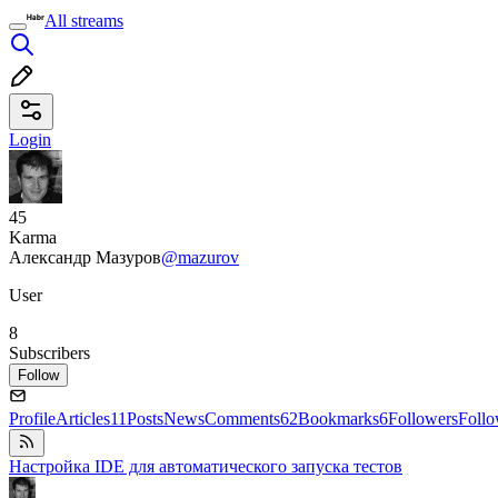
All streams
Login
45
Karma
Александр Мазуров
@mazurov
User
8
Subscribers
Follow
Profile
Articles
11
Posts
News
Comments
62
Bookmarks
6
Followers
Foll
Настройка IDE для автоматического запуска тестов