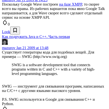
Поскольку Google Wave построен
на базе XMPP
, то скорее
всего вы правы. Из рабочих вариантов пока явно Google Talk
напрашивается, а для Wave скорее всего сделают отдельный
сервис на основе XMPP API.
0
Look
Как подружить Java и C++. Часть первая
mazurov
Jan 21 2009 at 13:48
Существует генераторы кода для подобных вещей. Для
примера — SWIG (http://www.swig.org)
SWIG is a software development tool that connects
programs written in C and C++ with a variety of high-
level programming languages.
SWIG — инструмент для связывания программ, написанных
на C/C++ с другими языками высокого уровня.
P.S. SWIG используется в Google для связывания C++ и
Python.