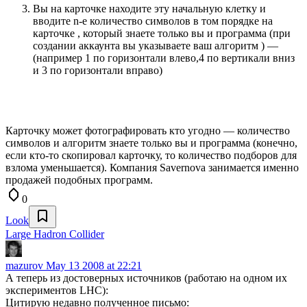
Вы на карточке находите эту начальную клетку и
вводите n-е количество символов в том порядке на
карточке , который знаете только вы и программа (при
создании аккаунта вы указываете ваш алгоритм ) —
(например 1 по горизонтали влево,4 по вертикали вниз
и 3 по горизонтали вправо)
Карточку может фотографировать кто угодно — количество
символов и алгоритм знаете только вы и программа (конечно,
если кто-то скопировал карточку, то количество подборов для
взлома уменьшается). Компания Savernova занимается именно
продажей подобных программ.
0
Look
Large Hadron Collider
mazurov
May 13 2008 at 22:21
А теперь из достоверных источников (работаю на одном их
экспериментов LHC):
Цитирую недавно полученное письмо: