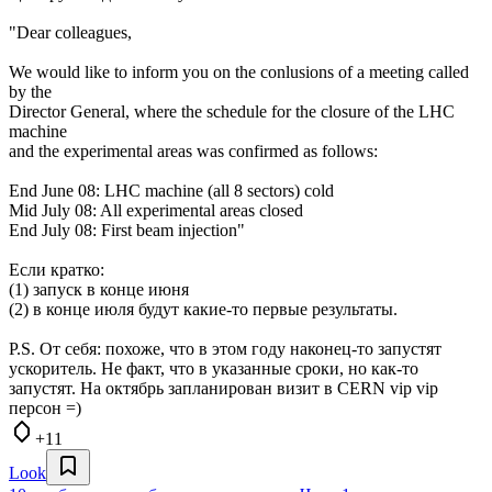
"Dear colleagues,
We would like to inform you on the conlusions of a meeting called
by the
Director General, where the schedule for the closure of the LHC
machine
and the experimental areas was confirmed as follows:
End June 08: LHC machine (all 8 sectors) cold
Mid July 08: All experimental areas closed
End July 08: First beam injection"
Если кратко:
(1) запуск в конце июня
(2) в конце июля будут какие-то первые результаты.
P.S. От себя: похоже, что в этом году наконец-то запустят
ускоритель. Не факт, что в указанные сроки, но как-то
запустят. На октябрь запланирован визит в CERN vip vip
персон =)
+11
Look