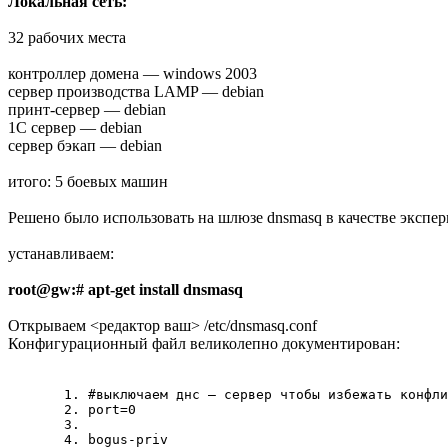
Локальная сеть:
32 рабочих места
контроллер домена — windows 2003
сервер производства LAMP — debian
принт-сервер — debian
1С сервер — debian
сервер бэкап — debian
итого: 5 боевых машин
Решено было использовать на шлюзе dnsmasq в качестве экспе
устанавливаем:
root@gw:# apt-get install dnsmasq
Открываем <редактор ваш> /etc/dnsmasq.conf
Конфигурационный файл великолепно документирован:
#выключаем днс — сервер чтобы избежать конфли
port=0
bogus-priv