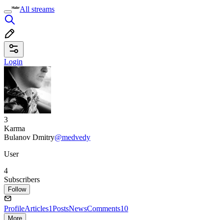
All streams
Login
3
Karma
Bulanov Dmitry
@medvedy
User
4
Subscribers
Follow
Profile
Articles
1
Posts
News
Comments
10
More