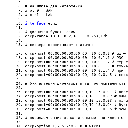
# на шлюзе два интерфейса
# eth0 — WAN
# eth1 — LAN
interface
=eth1
# диапазон будет таким
dhcp-range=10.15.0.2,10.15.0.253,12h
# сервера прописываем статично:
dhcp-host=00:00:00:00:00:00, 10.0.0.1 # gw — 
dhcp-host=00:00:00:00:00:00, 10.0.1.1 # PDC —
dhcp-host=00:00:00:00:00:00, 10.0.1.2 # серве
dhcp-host=00:00:00:00:00:00, 10.0.1.3 # точка
dhcp-host=00:00:00:00:00:00, 10.0.1.4 # принт
dhcp-host=00:00:00:00:00:00, 10.0.0. 5 # серв
# бухгалтерия директора и тд прописываем стат
dhcp-host=00:00:00:00:00:00,10.15.0.01 # дире
dhcp-host=00:00:00:00:00:00,10.15.0.02 # зам.
dhcp-host=00:00:00:00:00:00,10.15.0.03 # нача
dhcp-host=00:00:00:00:00:00,10.15.0.04 # бухг
dhcp-host=00:00:00:00:00:00,10.15.0.05 # зам.
# посылаем опции дополнительные для клиентов 
dhcp-option=1,255.240.0.0 # маска