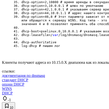
dhcp-option=2,10800 # время аренды в секундах
dhcp-option=3,10.0.0.1 # шлюз по умолчанию
dhcp-option=42,1.0.0.1 # указываем сервер вре
dhcp-option=44,10.0.1.1 # адрес нашего контро
dhcp-option=46,8 # Этот параметр зависит от п
или обращатся к серверу WINS. Код типа - это 
значения 4 и 8 позволяет применять оба способ
dhcp-boot=pxelinux.0,10.0.0.1 # указываем воз
dhcp-leasefile=/
var
/log/dnsmasq/dnsmasq.lease
dhcp-authoritative
log-dhcp # пишем лог
Клиенты получают адреса из 10.15.0.Х диапазона как из локальн
ссылки:
документация по dnsmasq
стандарт DHCP
опции DHCP
WINS
DHCP
-1
10