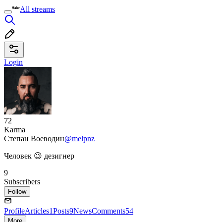
All streams
Login
72
Karma
Степан Воеводин
@melpnz
Человек 😉 дезигнер
9
Subscribers
Follow
Profile
Articles
1
Posts
9
News
Comments
54
More