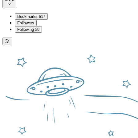
Bookmarks
617
Followers
Following
38