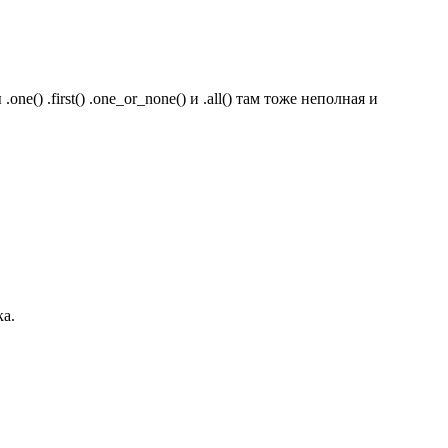
() .first() .one_or_none() и .all() там тоже неполная и
ка.