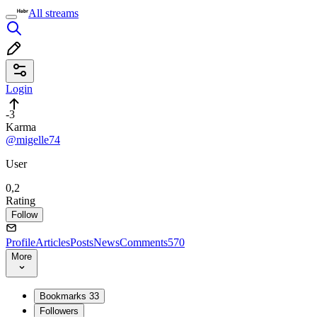
All streams
Login
-3
Karma
@migelle74
User
0,2
Rating
Follow
Profile
Articles
Posts
News
Comments
570
More
Bookmarks
33
Followers