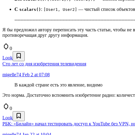
С
:
— чистый список объекто
scalars()
[User1, User2]
--------------------------------------------------------------------------------
Я бы предложил автору переписать эту часть статьи, чтобы не вв
противоречащая друг другу информация.
0
Look
Сто лет со дня изобретения телевидения
migelle74
Feb 2 at 07:08
В каждой стране есть это явление, видимо
Это норма. Достаточно вспомнить изобретение радио: количест
0
Look
РБК: «Билайн» начал тестировать доступ к YouTube без VPN, но
migelle74
Jan 22 at 10:04