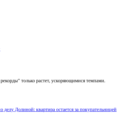
м
а рекорды" только растет, ускоряющимися темпами.
 делу Долиной: квартира остается за покупательницей