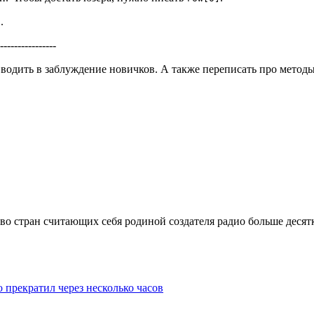
в.
----------------
одить в заблуждение новичков. А также переписать про методы .one
во стран считающих себя родиной создателя радио больше десят
 прекратил через несколько часов