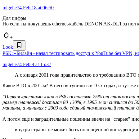
migelle74
Feb 18 at 06:50
Для цифры.
Но если ты покупаешь ethernet-кабель DENON AK-DL1 за пол ки
+1
Look
РБК: «Билайн» начал тестировать доступ к YouTube без VPN, но
migelle74
Feb 9 at 15:37
А с января 2001 года правительство по требованию ВТО 
Какое ВТО в 2001-м? В него вступили в в 10-х годах, и тут ж
"Первая «растаможка» в РФ составляла 25% от стоимости поде
размер платежей достигал 80-130%, в 1995-м он снизился до 
машины, а начиная с 2003 года единый таможенный платёж для
А потом еще и заградительные пошлины ввели на "старые" ин
внутри страны не может быть полноценной конкуренции