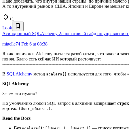
Надо добавлять, что внутри нашей страны, по причине малого р
А то внутренний рынок в США, Японии и Европе не мешает к
+1
Look
Асинхронный SQLAlchemy 2: пошаговый гайд по управлению с
migelle74
Feb 6 at 08:38
Я как новичок в Alchemy пытался разобраться , что такое и зач
понял. Благо есть сейчас ИИ который растолкует:
----------------------------------------------------------------------------------------
В
SQLAlchemy
метод
используется для того, чтобы 
scalars()
SQLAlchemy
Зачем это нужно?
По умолчанию любой SQL-запрос в алхимии возвращает
строк
кортеж:
.
(User_объект,)
Read the Docs
Без
:
— список кортежей
scalars()
[(User1,), (User2,)]