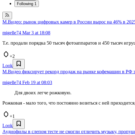
Following
1
М.Видео: рынок цифровых камер в России вырос на 46% в 202
migelle74
Mar 3 at 18:08
Т.е. продали порядка 50 тысяч фотоаппаратов и 450 тысяч игр
+2
Look
М.Видео фиксирует рекорд продаж на рынке кофемашин в РФ з
migelle74
Feb 19 at 08:03
Для двоих легче рожковую.
Рожковая - мало того, что постоянно возиться с ней приходится
+1
Look
Аудиофилы в слепом тесте не смогли отличить музыку, пропущ