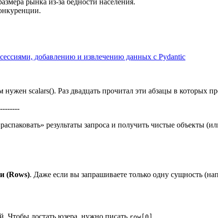
азмера рынка из-за бедности населения.
онкуренции.
ессиями, добавлению и извлечению данных с Pydantic
ем нужен scalars(). Раз двадцать прочитал эти абзацы в которых 
--------
«распаковать» результаты запроса и получить чистые объекты (ил
и (Rows)
. Даже если вы запрашиваете только одну сущность (на
. Чтобы достать юзера, нужно писать
.
row[0]