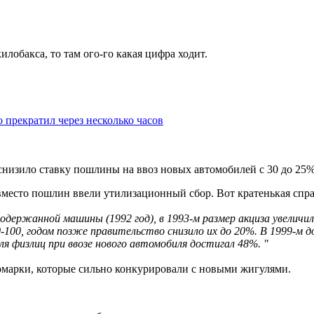
лобакса, то там ого-го какая цифра ходит.
 прекратил через несколько часов
снизило ставку пошлины на ввоз новых автомобилей с 30 до 25
е вместо пошлин ввели утилизационный сбор. Вот кратенькая спр
ржанной машины (1992 год), в 1993-м размер акциза увеличилс
50-100, годом позже правительство снизило их до 20%. В 1999-
 физлиц при ввозе нового автомобиля достигал 48%. "
омарки, которые сильно конкурировали с новыми жигулями.