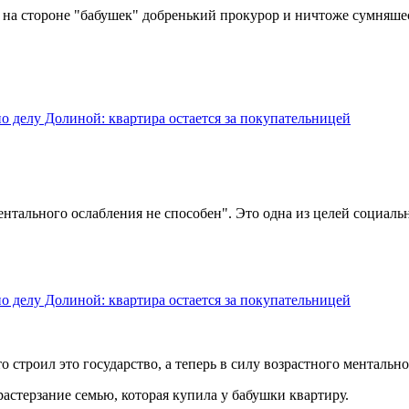
т на стороне "бабушек" добренький прокурор и ничтоже сумняше
 делу Долиной: квартира остается за покупательницей
ментального ослабления не способен". Это одна из целей социал
 делу Долиной: квартира остается за покупательницей
то строил это государство, а теперь в силу возрастного менталь
растерзание семью, которая купила у бабушки квартиру.