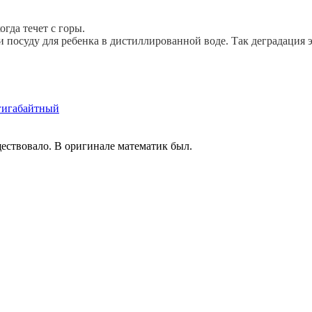
гда течет с горы.
 посуду для ребенка в дистиллированной воде. Так деградация э
-гигабайтный
ществовало. В оригинале математик был.