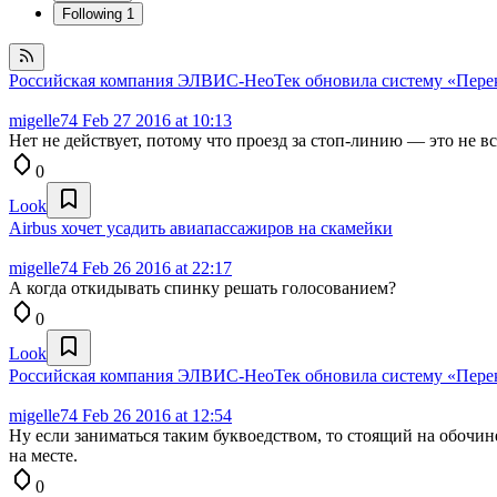
Following
1
Российская компания ЭЛВИС-НеоТек обновила систему «Перек
migelle74
Feb 27 2016 at 10:13
Нет не действует, потому что проезд за стоп-линию — это не в
0
Look
Airbus хочет усадить авиапассажиров на скамейки
migelle74
Feb 26 2016 at 22:17
А когда откидывать спинку решать голосованием?
0
Look
Российская компания ЭЛВИС-НеоТек обновила систему «Перек
migelle74
Feb 26 2016 at 12:54
Ну если заниматься таким буквоедством, то стоящий на обочине
на месте.
0