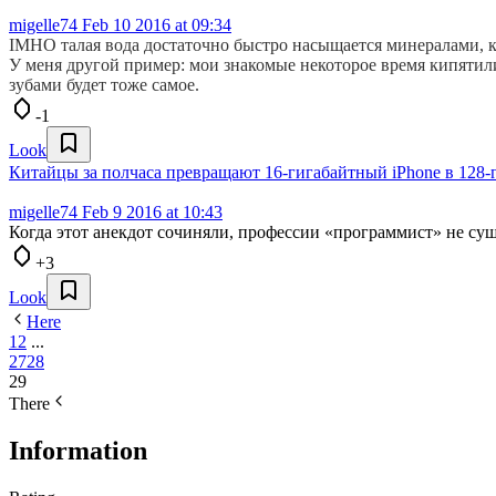
migelle74
Feb 10 2016 at 09:34
IMHO талая вода достаточно быстро насыщается минералами, ко
У меня другой пример: мои знакомые некоторое время кипятили
зубами будет тоже самое.
-1
Look
Китайцы за полчаса превращают 16-гигабайтный iPhone в 128
migelle74
Feb 9 2016 at 10:43
Когда этот анекдот сочиняли, профессии «программист» не су
+3
Look
Here
1
2
...
27
28
29
There
Information