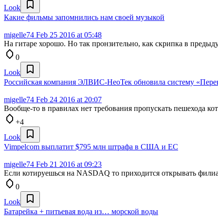
Look
Какие фильмы запомнились нам своей музыкой
migelle74
Feb 25 2016 at 05:48
На гитаре хорошо. Но так пронзительно, как скрипка в предыду
0
Look
Российская компания ЭЛВИС-НеоТек обновила систему «Перек
migelle74
Feb 24 2016 at 20:07
Вообще-то в правилах нет требования пропускать пешехода кот
+4
Look
Vimpelcom выплатит $795 млн штрафа в США и ЕС
migelle74
Feb 21 2016 at 09:23
Если котируешься на NASDAQ то приходится открывать филиал
0
Look
Батарейка + питьевая вода из… морской воды