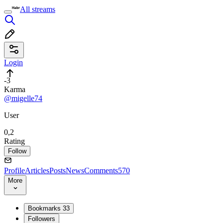
All streams
Login
-3
Karma
@migelle74
User
0,2
Rating
Follow
Profile
Articles
Posts
News
Comments
570
More
Bookmarks
33
Followers