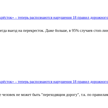
рёсток» – теперь распознаются нарушения 18 правил дорожног
сегда выезд на перекресток. Даже больше, в 95% случаев стоп-л
рёсток» – теперь распознаются нарушения 18 правил дорожног
 человек не может быть "переходящим дорогу", т.к. по правилам 