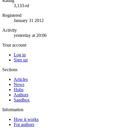
Rating
3,133-rd
Registered
January 31 2012
Activity
yesterday at 20:06
Your account
Log in
Sign up
Sections
Articles
News
Hubs
Authors
Sandbox
Information
How it works
For authors