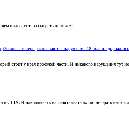
щем видео, гитара сыграть не может.
рёсток» – теперь распознаются нарушения 18 правил дорожног
орый стоит у края проезжей части. И никакого нарушения тут не
 в США. И накладывать на себя обязательство не брать взяток