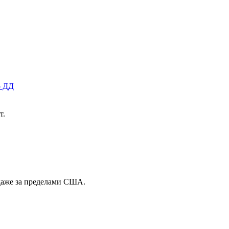
о ДД
т.
 даже за пределами США.