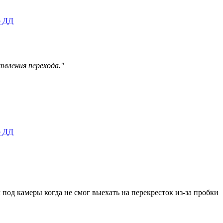
о ДД
вления перехода."
о ДД
под камеры когда не смог выехать на перекресток из-за пробки