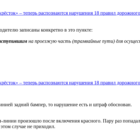
рёсток» – теперь распознаются нарушения 18 правил дорожног
одителю записаны конкретно в это пункте:
вступившим
на проезжую часть (трамвайные пути) для осущест
рёсток» – теперь распознаются нарушения 18 правил дорожног
инией задний бампер, то нарушение есть и штраф обоснован.
-линии произошло после включения красного. Пару раз попадал 
 этом случае не приходил.