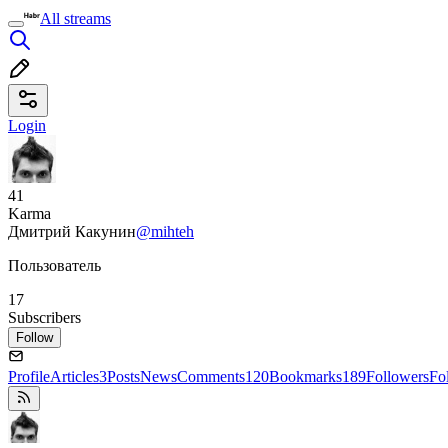
All streams
Login
41
Karma
Дмитрий Какунин
@mihteh
Пользователь
17
Subscribers
Follow
Profile
Articles
3
Posts
News
Comments
120
Bookmarks
189
Followers
Fo