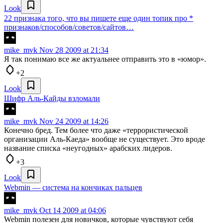
Look
22 признака того, что вы пишете еще один топик про *
признаков/способов/советов/сайтов…
mike_mvk
Nov 28 2009 at 21:34
Я так понимаю все же актуальнее отправить это в «юмор».
+2
Look
Шифр Аль-Кайды взломали
mike_mvk
Nov 24 2009 at 14:26
Конечно бред. Тем более что даже «террористической
организации Аль-Каеда» вообще не существует. Это вроде
название списка «неугодных» арабских лидеров.
+3
Look
Webmin — система на кончиках пальцев
mike_mvk
Oct 14 2009 at 04:06
Webmin полезен для новичков, которые чувствуют себя