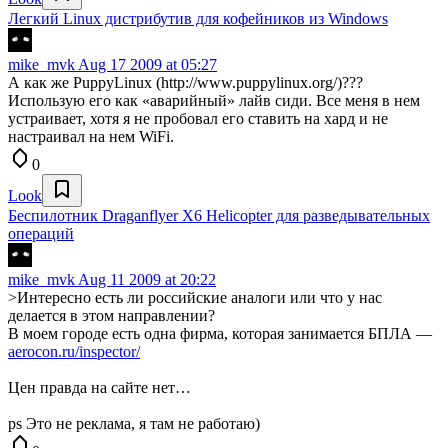
Легкий Linux дистрибутив для кофейников из Windows
mike_mvk
Aug 17 2009 at 05:27
А как же PuppyLinux (http://www.puppylinux.org/)???
Использую его как «аварийный» лайв сиди. Все меня в нем
устраивает, хотя я не пробовал его ставить на хард и не
настраивал на нем WiFi.
0
Look
Беспилотник Draganflyer X6 Helicopter для разведывательных
операций
mike_mvk
Aug 11 2009 at 20:22
>Интересно есть ли российские аналоги или что у нас
делается в этом направлении?
В моем городе есть одна фирма, которая занимается БПЛА —
aerocon.ru/inspector/
Цен правда на сайте нет…
ps Это не реклама, я там не работаю)