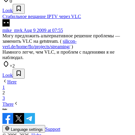
0
Look
Стабильное вещание IPTV через VLC
mike_mvk
Aug 9 2009 at 07:55
Могу предложить альтернативное решение проблемы —
заменить VLC на getstream. (
silicon-
verl.de/home/flo/projects/streaming/
)
Намного легче, чем VLC, и проблем с падениями я не
наблюдал.
+2
Look
Here
1
2
3
There
Support
Language settings