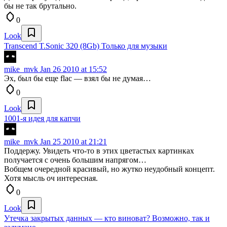
бы не так брутально.
0
Look
Transcend T.Sonic 320 (8Gb) Только для музыки
mike_mvk
Jan 26 2010 at 15:52
Эх, был бы еще flac — взял бы не думая…
0
Look
1001-я идея для капчи
mike_mvk
Jan 25 2010 at 21:21
Поддержу. Увидеть что-то в этих цветастых картинках
получается с очень большим напрягом…
Вобщем очередной красивый, но жутко неудобный концепт.
Хотя мысль оч интересная.
0
Look
Утечка закрытых данных — кто виноват? Возможно, так и