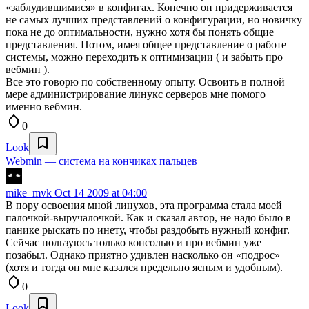
«заблудившимися» в конфигах. Конечно он придерживается
не самых лучших представлений о конфигурации, но новичку
пока не до оптимальности, нужно хотя бы понять общие
представления. Потом, имея общее представление о работе
системы, можно переходить к оптимизации ( и забыть про
вебмин ).
Все это говорю по собственному опыту. Освоить в полной
мере администрирование линукс серверов мне помого
именно вебмин.
0
Look
Webmin — система на кончиках пальцев
mike_mvk
Oct 14 2009 at 04:00
В пору освоения мной линухов, эта программа стала моей
палочкой-выручалочкой. Как и сказал автор, не надо было в
панике рыскать по инету, чтобы раздобыть нужный конфиг.
Сейчас пользуюсь только консолью и про вебмин уже
позабыл. Однако приятно удивлен насколько он «подрос»
(хотя и тогда он мне казался предельно ясным и удобным).
0
Look