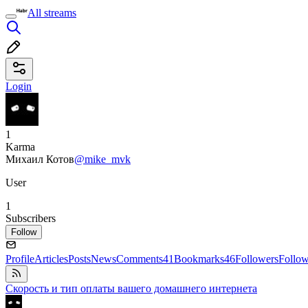
All streams
Login
1
Karma
Михаил Котов
@mike_mvk
User
1
Subscribers
Follow
Profile
Articles
Posts
News
Comments
41
Bookmarks
46
Followers
Follo
Скорость и тип оплаты вашего домашнего интернета