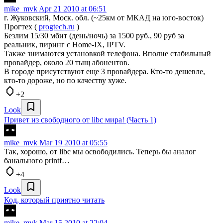
mike_mvk
Apr 21 2010 at 06:51
г. Жуковский, Моск. обл. (~25км от МКАД на юго-восток)
Прогтех (
progtech.ru
)
Безлим 15/30 мбит (день/ночь) за 1500 руб., 90 руб за
реальник, пиринг с Home-IX, IPTV.
Также знимаются установкой телефона. Вполне стабильный
провайдер, около 20 тыщ абонентов.
В городе присутствуют еще 3 провайдера. Кто-то дешевле,
кто-то дороже, но по качеству хуже.
+2
Look
Привет из свободного от libc мира! (Часть 1)
mike_mvk
Mar 19 2010 at 05:55
Так, хорошо, от libc мы освободились. Теперь бы аналог
банального printf…
+4
Look
Код, который приятно читать
mike_mvk
Mar 15 2010 at 22:04