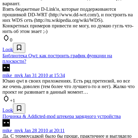
вариант.
Взять бюджетные D-Link'и, которые поддерживаются
прошивкой DD-WRT (http://www.dd-wrt.com/), и построить на
них WDS сеть (http://ru.wikipedia.org/wiki/WDS).
Конкретных примеров привести не могу, но думаю гугль что-
нить об этом знает ;-)
0
Look
Библиотека Qwt: как построить график функции на
плоскости?
mike_mvk
Jan 31 2010 at 15:34
Юзаю qwt в своих приложениях. Есть ряд претензий, но все
же очень доволен (тем более что лучшего-то и нет). Жалко что
проект не развивает в данный момент…
+1
Look
Починка & Addicted-mod штекера зарядного устройства
mike_mvk
Jan 28 2010 at 20:11
Да. С термоусадкой было бы проще, практичнее и выглядело