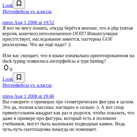
Look
Интерфейсы vs. классы
miros
Aug 1 2008 at 19:52
Я вот не могу понять, откуда берётся мнение, что в php (пятая
версия, конечно) неполноценное ООП? Инкапсуляция
присутствует, наследование имеется, паттерны GOF
реализуемы. Что же ещё надо? :)
Или вас смущает, что в языке изначально ориентированном на
duck typing появились интерфейсы и type hinting?
0
Look
Интерфейсы vs. классы
miros
Aug 1 2008 at 19:46
Вы говорите о примерах про геометрические фигуры в целом.
Это да, полная классика: наглядно и сильно :). А вот спор
прямоугольник-квадрат как раз и родился, чтобы показать, что
даже в примере про фигуры, который есть в половине
учебников, могут быть маленькие подводные камни. Ведь
чуть-чуть скептицизма никогда не помешает.