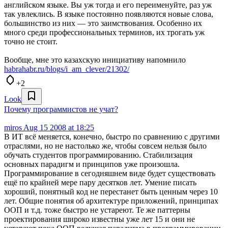
английском языке. Вы уж тогда и его переименуйте, раз уж
так увлеклись. В языке постоянно появляются новые слова,
большинство из них — это заимствования. Особенно их
много среди профессиональных терминов, их трогать уж
точно не стоит.
Вообще, мне это казахскую инициативу напомнило
habrahabr.ru/blogs/i_am_clever/21302/
+2
Look
Почему программистов не учат?
miros
Aug 15 2008 at 18:25
В ИТ всё меняется, конечно, быстро по сравнению с другими
отраслями, но не настолько же, чтобы совсем нельзя было
обучать студентов программированию. Стабилизация
основных парадигм и принципов уже произошла.
Программирование в сегодняшнем виде будет существовать
ещё по крайней мере пару десятков лет. Умение писать
хороший, понятный код не перестанет быть ценным через 10
лет. Общие понятия об архитектуре приложений, принципах
ООП и т.д. тоже быстро не устареют. Те же паттерны
проектирования широко известны уже лет 15 и они не