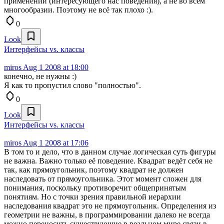
применений (интересующего нас поведения), а не во всём
многообразии. Поэтому не всё так плохо :).
0
Look
Интерфейсы vs. классы
miros
Aug 1 2008 at 18:00
конечно, не нужны :)
Я как то пропустил слово "полностью".
0
Look
Интерфейсы vs. классы
miros
Aug 1 2008 at 17:06
В том то и дело, что в данном случае логическая суть фигуры
не важна. Важно только её поведение. Квадрат ведёт себя не
так, как прямоугольник, поэтому квадрат не должен
наследовать от прямоугольника. Этот момент сложен для
понимания, поскольку противоречит общепринятым
понятиям. Но с точки зрения правильной иерархии
наследования квадрат это не прямоугольник. Определения из
геометрии не важны, в программировании далеко не всегда
можно переносить существующие в реальном мире связи в