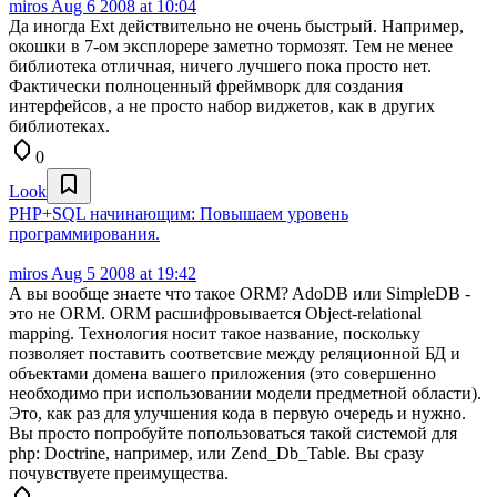
miros
Aug 6 2008 at 10:04
Да иногда Ext действительно не очень быстрый. Например,
окошки в 7-ом эксплорере заметно тормозят. Тем не менее
библиотека отличная, ничего лучшего пока просто нет.
Фактически полноценный фреймворк для создания
интерфейсов, а не просто набор виджетов, как в других
библиотеках.
0
Look
PHP+SQL начинающим: Повышаем уровень
программирования.
miros
Aug 5 2008 at 19:42
А вы вообще знаете что такое ORM? AdoDB или SimpleDB -
это не ORM. ORM расшифровывается Object-relational
mapping. Технология носит такое название, поскольку
позволяет поставить соответсвие между реляционной БД и
объектами домена вашего приложения (это совершенно
необходимо при использовании модели предметной области).
Это, как раз для улучшения кода в первую очередь и нужно.
Вы просто попробуйте попользоваться такой системой для
php: Doctrine, например, или Zend_Db_Table. Вы сразу
почувствуете преимущества.