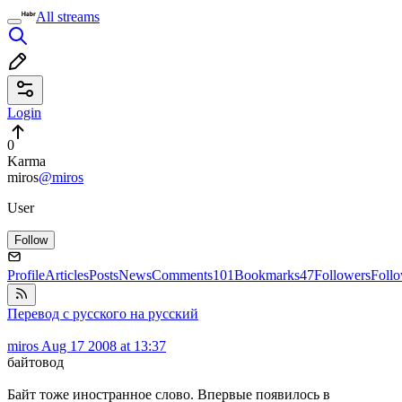
All streams
Login
0
Karma
miros
@miros
User
Follow
Profile
Articles
Posts
News
Comments
101
Bookmarks
47
Followers
Foll
Перевод с русского на русский
miros
Aug 17 2008 at 13:37
байтовод
Байт тоже иностранное слово. Впервые появилось в