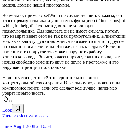
модель домена нашей программы.
Возможно, пример с setWidth не самый лучший. Скажем, есть
класс прямоугольника и у него есть функция setDimensions(int
width, int height).Этот метод вполне хорош для
прямоугольника. Для квадрата он не имеет смысла, потому
что квадрат ведёт себя не так как прямоугольник. Клиентский
код, вызывая эту функцию ждёт, что изменится и то и другое
на заданные им величины. Что же делать квадрату? Если он
изменит и то и другое это может нарушить работу
клиентского кода. Значит, классы прямоугольник и квадрат
нельзя свободно заменить друг на друга в программе и это
нарушает принцип подстановки.
Надо отметить, что всё это верно только с чисто
концептуальной точки зрения. В реальном коде можно и на
компромисс пойти, если это сделает код лучше, например
уберёт избыточность.
0
Look
Интерфейсы vs. классы
miros
Aug 1 2008 at 16:54