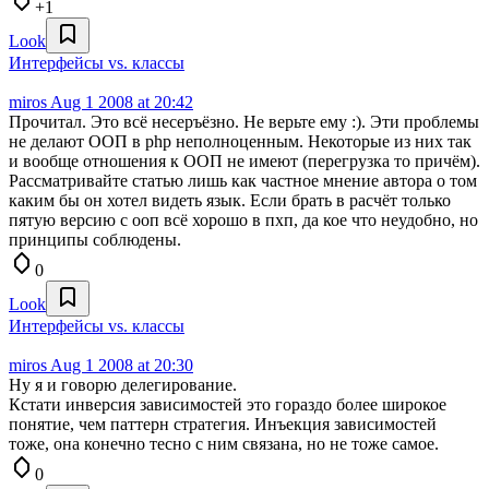
+1
Look
Интерфейсы vs. классы
miros
Aug 1 2008 at 20:42
Прочитал. Это всё несеръёзно. Не верьте ему :). Эти проблемы
не делают ООП в php неполноценным. Некоторые из них так
и вообще отношения к ООП не имеют (перегрузка то причём).
Рассматривайте статью лишь как частное мнение автора о том
каким бы он хотел видеть язык. Если брать в расчёт только
пятую версию с ооп всё хорошо в пхп, да кое что неудобно, но
принципы соблюдены.
0
Look
Интерфейсы vs. классы
miros
Aug 1 2008 at 20:30
Ну я и говорю делегирование.
Кстати инверсия зависимостей это гораздо более широкое
понятие, чем паттерн стратегия. Инъекция зависимостей
тоже, она конечно тесно с ним связана, но не тоже самое.
0