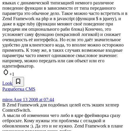
языках с динамической типизацией немного различное
поведение функции в зависимости от типа переданного
параметра это обычное дело. Такое можно часто встретить и в
Zend Framework на php и в javascript (функция $ в jquery), и
даже в ядре ruby (функции меняют своё поведение при
передачи им опционального раби блока) Конечно, это
усложняет саму функцию (некрасивой логикой) и снижает
очевидность её интерфейса. Но если это даёт значительное
удобство для клиентского кода, то вполне можно осторожно
применять. К тому же, в таких случаях возможные входные
параметры часто имеют одинаковое смысловое значение:
например, можно передать или сам объект или его
идентификатор.
+1
Look
Разработка CMS
miros
Aug 13 2008 at 07:44
В Zend Framework для подобных целей есть экшен хелпер
ContextSwitch.
А мысли об изменении чего либо в ядре фреймворка сразу
отбросьте. Кому нужны эти проблемы с отладкой и
обновлением :). Да это и не нужно. Zend Framework в плане