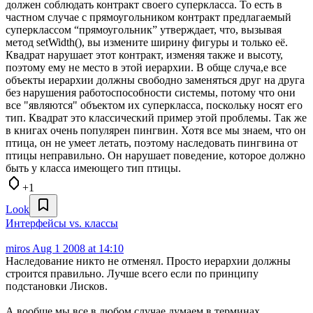
должен соблюдать контракт своего суперкласса. То есть в
частном случае с прямоугольником контракт предлагаемый
суперклассом “прямоугольник” утверждает, что, вызывая
метод setWidth(), вы измените ширину фигуры и только её.
Квадрат нарушает этот контракт, изменяя также и высоту,
поэтому ему не место в этой иерархии. В обще случа,е все
объекты иерархии должны свободно заменяться друг на друга
без нарушения работоспособности системы, потому что они
все "являются" объектом их суперкласса, поскольку носят его
тип. Квадрат это классический пример этой проблемы. Так же
в книгах очень популярен пингвин. Хотя все мы знаем, что он
птица, он не умеет летать, поэтому наследовать пингвина от
птицы неправильно. Он нарушает поведение, которое должно
быть у класса имеющего тип птицы.
+1
Look
Интерфейсы vs. классы
miros
Aug 1 2008 at 14:10
Наследование никто не отменял. Просто иерархии должны
строится правильно. Лучше всего если по принципу
подстановки Лисков.
А вообще мы все в любом случае думаем в терминах