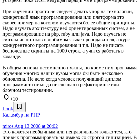
устареют пока ООП ведущая парадигма в программировании.
При обучении просто не следует делать упор на технологии,
конкретный язык программирования или платформа это
скорее пример на котором изучаются более общие принципы.
Надо изучать архитектуру веб-ориентированных систем, а не
программирование на php, ruby или java. Надо изучать не
синтаксис потоков в любимом языке преподавателя, а курс
конкурентного программирования и т.д. Надо не писать
бесполезные скрипты на 1000 строк, а учится работать в
команде.
В общем основы несомненно нужны, но кроме них программа
обучения многих наших вузом могла бы быть несколько
обновлена. Не дело когда человек получивший диплом
программиста никогда не слышал о рефакторинге или
блочном тестировании.
+10
Look
Каламбур на PHP
miros
Aug 13 2008 at 20:02
Это кажется необычным или неправильным только тем, кто
привык программировать на языках со строгой типизацией. В