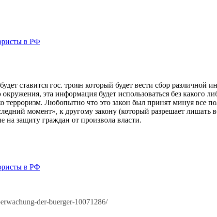
ористы в РФ
будет ставится гос. троян который будет вести сбор различной 
 окружения, эта информация будет использоваться без какого л
лько терроризм. Любопытно что это закон был принят минуя все
ледний момент», к другому закону (который разрешает лишать в
е на защиту граждан от произвола власти.
ористы в РФ
ueberwachung-der-buerger-10071286/