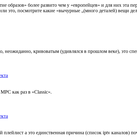
ие образов» более развито чем у «европейцев» и для них эта пер
ли это, посмотрите какие «вычурные „(много деталей) вещи дела
о, неожиданно, кривоватым (удивлялся в прошлом веке), это сп
екта
MPC как раз в «Classic».
екта
плейлист а это единственная причина (список iptv каналов) поче