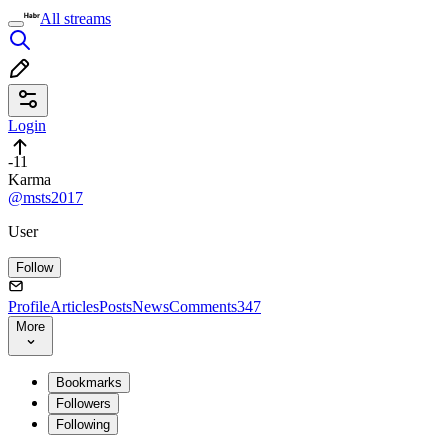
All streams
Login
-11
Karma
@msts2017
User
Follow
Profile
Articles
Posts
News
Comments
347
More
Bookmarks
Followers
Following