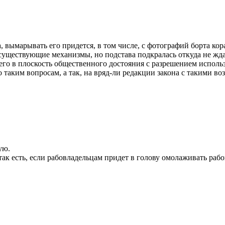
 вымарывать его придется, в том числе, с фотографий борта кор
я существующие механизмы, но подстава подкралась откуда не жд
го в плоскость общественного достояния с разрешением использо
о таким вопросам, а так, на вряд-ли редакции закона с такими 
ую.
ак есть, если рабовладельцам придет в голову омолаживать рабов