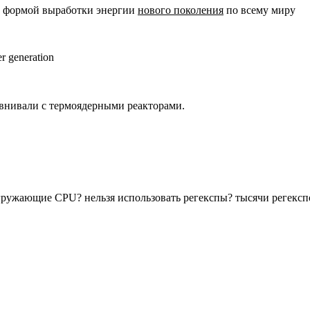
й формой выработки энергии
нового поколения
по всему миру
r generation
равнивали с термоядерными реакторами.
нагружающие CPU? нельзя использовать регекспы? тысячи регекс