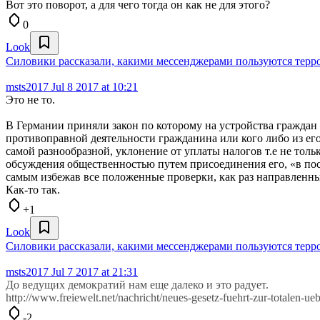
Вот это поворот, а для чего тогда он как не для этого?
0
Look
Силовики рассказали, какими мессенджерами пользуются терр
msts2017
Jul 8 2017 at 10:21
Это не то.
В Германии приняли закон по которому на устройства граждан 
противоправной деятельности гражданина или кого либо из его
самой разнообразной, уклонение от уплаты налогов т.е не то
обсуждения общественностью путем присоединения его, «в пос
самым избежав все положенные проверки, как раз направленны
Как-то так.
+1
Look
Силовики рассказали, какими мессенджерами пользуются терр
msts2017
Jul 7 2017 at 21:31
До ведущих демократий нам еще далеко и это радует.
http://www.freiewelt.net/nachricht/neues-gesetz-fuehrt-zur-totalen-
-2