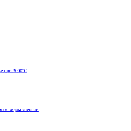
же при 3000°C
евым видом энергии