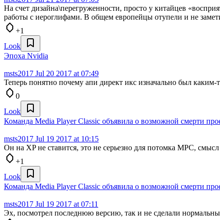
На счет дизайна\перегруженности, просто у китайцев «восприят
работы с иероглифами. В общем европейцы отупели и не замети
+1
Look
Эпоха Nvidia
msts2017
Jul 20 2017 at 07:49
Теперь понятно почему апи директ икс изначально был каким-т
0
Look
Команда Media Player Classic объявила о возможной смерти про
msts2017
Jul 19 2017 at 10:15
Он на XP не ставится, это не серьезно для потомка MPC, смысл 
+1
Look
Команда Media Player Classic объявила о возможной смерти про
msts2017
Jul 19 2017 at 07:11
Эх, посмотрел последнюю версию, так и не сделали нормальный 