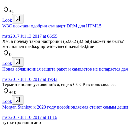
+1
Look
W3C всё-таки одобрил стандарт DRM для HTML5
msts2017
Jul 13 2017 at 06:55
Хм, а почему такой настройки (52.0.2 (32-bit)) может не быть?
хотя нашел media.gmp-widevinecdm.enabled;true
0
Look
Новая абляционная защита ракет и самолётов не испаряется да
msts2017
Jul 10 2017 at 19:43
Термин вполне устоявшийся, еще в СССР использовался.
+10
Look
Morgan Stanley: к 2020 году возобновляемая станет самым деш
msts2017
Jul 10 2017 at 11:16
тут хитро написано