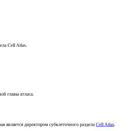
а Cell Atlas.
ой главы атласа.
орая является директором субклеточного раздела
Cell Atlas
.