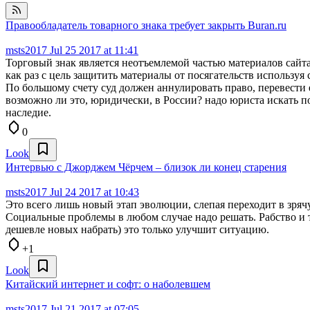
Правообладатель товарного знака требует закрыть Buran.ru
msts2017
Jul 25 2017 at 11:41
Торговый знак является неотъемлемой частью материалов сайта,
как раз с цель защитить материалы от посягательств использу
По большому счету суд должен аннулировать право, перевести е
возможно ли это, юридически, в России? надо юриста искать п
наследие.
0
Look
Интервью с Джорджем Чёрчем – близок ли конец старения
msts2017
Jul 24 2017 at 10:43
Это всего лишь новый этап эволюции, слепая переходит в зряч
Социальные проблемы в любом случае надо решать. Рабство и т
дешевле новых набрать) это только улучшит ситуацию.
+1
Look
Китайский интернет и софт: о наболевшем
msts2017
Jul 21 2017 at 07:05