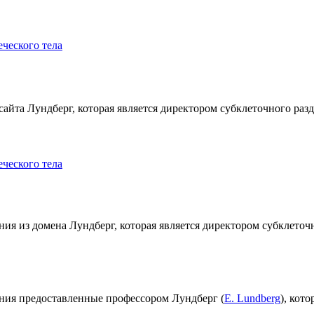
ческого тела
та Лундберг, которая является директором субклеточного раздел
ческого тела
я из домена Лундберг, которая является директором субклеточн
ния предоставленные профессором Лундберг (
E. Lundberg
), кот