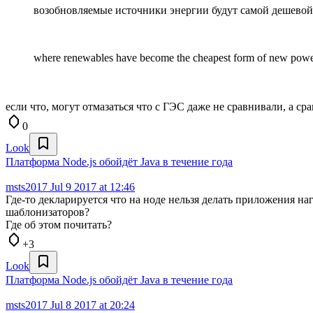
возобновляемые источники энергии будут самой дешево
where renewables have become the cheapest form of new powe
если что, могут отмазаться что с ГЭС даже не сравнивали, а с
0
Look
Платформа Node.js обойдёт Java в течение года
msts2017
Jul 9 2017 at 12:46
Где-то декларируется что на ноде нельзя делать приложения 
шаблонизаторов?
Где об этом почитать?
+3
Look
Платформа Node.js обойдёт Java в течение года
msts2017
Jul 8 2017 at 20:24