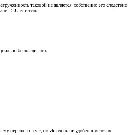
егруженность таковой не является, собственно это следствие
ли 150 лет назад.
ециально было сделано.
му перешел на vlc, но vlc очень не удобен в мелочах.