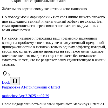
Скриншот с официального сайта
Жёлтым по коричневому же четко и ясно написано.
По поводу моей маркировки - я от себя лично ничего плохого
про ваш единственный и ненаглядный эффект не сказал. Вы
сами принялись его агрессивно защищать от выдуманных
вами опасностей.
Ну каюсь, немного потроллил ваш чрезмерно зауженный
взгляд на проблему, еще к тому же и замутненный преданной
приверженностью к исключительно одному эффекту, который,
вероятно, когда-то давно произвёл на вас такое неизгладимое
впечатление, что вы до сих пор не можете без ненависти
смотреть на тех, кто не разделяет вашу единственную в жизни
страсть.
0
Look
Разработка AI‑приложений с Effect
muhachev
Apr 3 2025 at 07:39
Свою недоделанность они сами признают, маркируя Effect AI