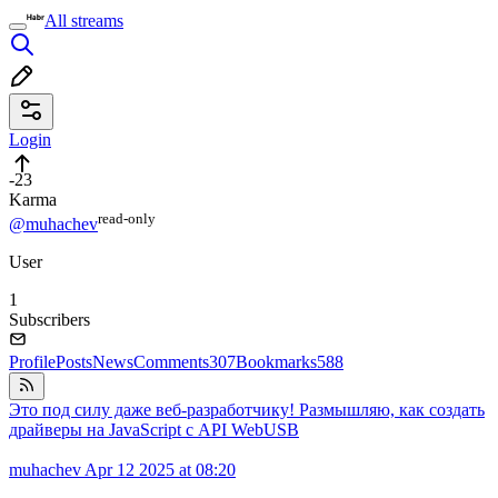
All streams
Login
-23
Karma
read⁠-⁠only
@muhachev
User
1
Subscribers
Profile
Posts
News
Comments
307
Bookmarks
588
Это под силу даже веб-разработчику! Размышляю, как создать
драйверы на JavaScript с API WebUSB
muhachev
Apr 12 2025 at 08:20