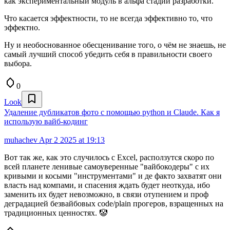
как экспериментальный модуль в альфа стадии разработки.
Что касается эффектности, то не всегда эффективно то, что
эффектно.
Ну и необоснованное обесценивание того, о чём не знаешь, не
самый лучший способ убедить себя в правильности своего
выбора.
0
Look
Удаление дубликатов фото с помощью python и Claude. Как я
использую вайб-кодинг
muhachev
Apr 2 2025 at 19:13
Вот так же, как это случилось с Excel, расползутся скоро по
всей планете ленивые самоуверенные "вайбокодеры" с их
кривыми и косыми "инструментами" и де факто захватят они
власть над компами, и спасения ждать будет неоткуда, ибо
заменить их будет невозможно, в связи отупением и проф
деградацией безвайбовых code/plain прогеров, взращенных на
традиционных ценностях. 🤡