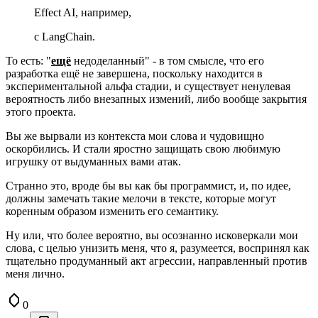
Effect AI, например,
с LangChain.
То есть: "
ещё
недоделанный" - в том смысле, что его
разработка ещё не завершена, поскольку находится в
экспериментальной альфа стадии, и существует ненулевая
вероятность либо внезапных измений, либо вообще закрытия
этого проекта.
Вы же вырвали из контекста мои слова и чудовищно
оскорбились. И стали яростно защищать свою любимую
игрушку от выдуманных вами атак.
Странно это, вроде бы вы как бы программист, и, по идее,
должны замечать такие мелочи в тексте, которые могут
коренным образом изменить его семантику.
Ну или, что более вероятно, вы осознанно исковеркали мои
слова, с целью унизить меня, что я, разумеется, воспринял как
тщательно продуманный акт агрессии, направленный против
меня лично.
0