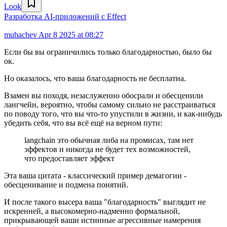
Look
Разработка AI‑приложений с Effect
muhachev
Apr 8 2025 at 08:27
Если бы вы ограничились только благодарностью, было бы
ок.
Но оказалось, что ваша благодарность не бесплатна.
Взамен вы походя, незаслуженно обосрали и обесценили
лангчейн, вероятно, чтобы самому сильно не расстраиваться
по поводу того, что вы что-то упустили в жизни, и как-нибудь
убедить себя, что вы всё ещё на верном пути:
langchain это обычная либа на промисах, там нет
эффектов и никогда не будет тех возможностей,
что предоставляет эффект
Эта ваша цитата - классический пример демагогии -
обесценивание и подмена понятий.
И после такого высера ваша "благодарность" выглядит не
искренней, а высокомерно-надменно формальной,
прикрывающей ваши истинные агрессивные намерения