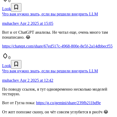
0
Look
Что вам нужно знать, если вы решили внедрить LLM
muhachev
Apr 2 2025 at 15:05
Вот и от ChatGPT анализы. Не читал еще, очень много там
понаписано. 😂
https://chatgpt.com/share/67ed517c-4968-800e-8e5f-2a14dbbecf55
0
Look
Что вам нужно знать, если вы решили внедрить LLM
muhachev
Apr 2 2025 at 12:42
По поводу ссылок, я тут одновременно несколько моделей
тестирую.
Вот от Гугла пока:
https://g.co/gemini/share/239fb211bd9e
От жпт попозже скину, он чёт совсем углубится в рисёч 😂