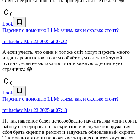
Опять нейронка поленилась проверить битые ссылки 😁
0
Look
Парсинг с помощью LLM: зачем, как и сколько стоит?
muhachev
Mar 23 2025 at 07:22
А если учесть, что один и тот же сайт могут парсить много
инди парсингистов, то ллм сойдёт с ума от такой тупой
рутины, если её заставлять читать каждую однотипную
страничку. 😂
0
Look
Парсинг с помощью LLM: зачем, как и сколько стоит?
muhachev
Mar 23 2025 at 07:18
Ну так наверное будет целесообразно научить ллм мониторить
работу сгенерированных скриптов и в случае обнаружения
сбоя брать скрипт в ремонт и запускать обновленный скрипт.
Так можно автоматизировать весь процесс и взять лучшее от