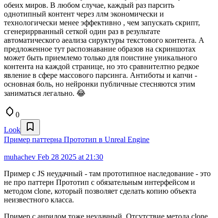
обеих миров. В любом случае, каждый раз парсить
однотипный контент через ллм экономически и
технологически менее эффективно , чем запускать скрипт,
сгенериррванный сеткой один раз в результате
автоматического аеализа сируктуры текстового контента. А
предложенное тут распознавание образов на скриншотах
может быть приемлемо только для поистине уникального
контента на каждой странице, но это сравнителтно редкое
явление в сфере массового парсинга. Антиботы и капчи -
основная боль, но нейронки публичные стесняются этим
заниматься легально. 😂
0
Look
Пример паттерна Прототип в Unreal Engine
muhachev
Feb 28 2025 at 21:30
Пример с JS неудачный - там прототипное наследование - это
не про паттерн Прототип с обязательным интерфейсом и
методом clone, который позволяет сделать копию объекта
неизвестного класса.
Пример с анрилом тоже неудачный. Отсутствие метода clone