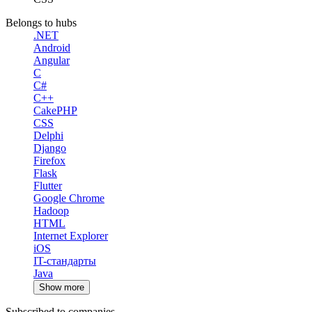
Belongs to hubs
.NET
Android
Angular
C
C#
C++
CakePHP
CSS
Delphi
Django
Firefox
Flask
Flutter
Google Chrome
Hadoop
HTML
Internet Explorer
iOS
IT-стандарты
Java
Show more
Subscribed to companies