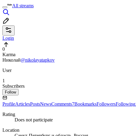
All streams
Login
0
Karma
Николай
@nikolayatapkov
User
1
Subscribers
Follow
Profile
Articles
Posts
News
Comments
7
Bookmarks
Followers
Following
Rating
Does not participate
Location
Санкт-Петербург и область, Россия