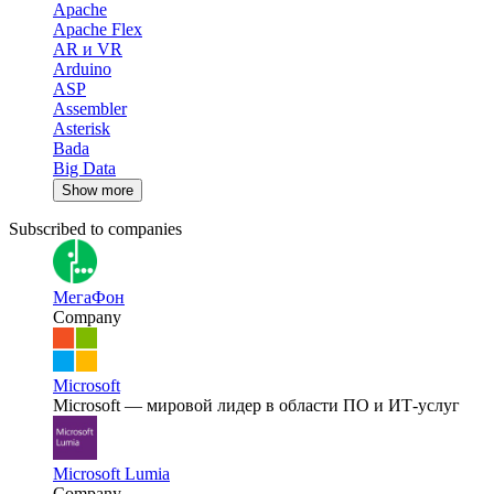
Apache
Apache Flex
AR и VR
Arduino
ASP
Assembler
Asterisk
Bada
Big Data
Show more
Subscribed to companies
МегаФон
Company
Microsoft
Microsoft — мировой лидер в области ПО и ИТ-услуг
Microsoft Lumia
Company