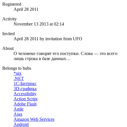
Registered
April 28 2011
Activity
November 13 2013 at 02:14
Invited
April 28 2011
by invitation from
UFO
About
О человеке говорят его поступки. Слова — это всего
лишь строка в базе данных…
Belongs to hubs
*nix
.NET
1С-Битрикс
3D-графика
Accessibility
Action Script
Adobe Flash
Agile
Ajax
Amazon Web Services
Android