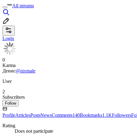
All streams
Login
0
Karma
Денис
@nixmale
User
2
Subscribers
Follow
Profile
Articles
Posts
News
Comments
140
Bookmarks
1.1K
Followers
Fo
Rating
Does not participate