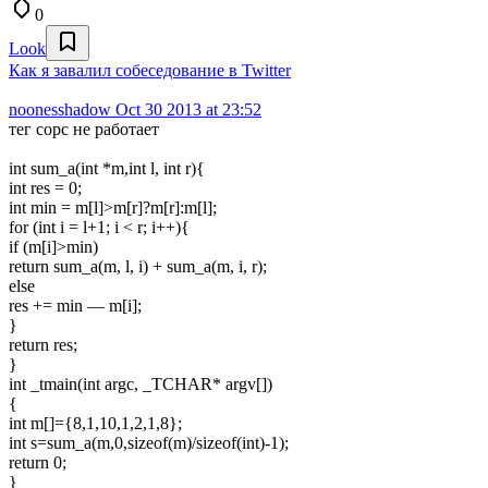
0
Look
Как я завалил собеседование в Twitter
noonesshadow
Oct 30 2013 at 23:52
тег сорс не работает
int sum_a(int *m,int l, int r){
int res = 0;
int min = m[l]>m[r]?m[r]:m[l];
for (int i = l+1; i < r; i++){
if (m[i]>min)
return sum_a(m, l, i) + sum_a(m, i, r);
else
res += min — m[i];
}
return res;
}
int _tmain(int argc, _TCHAR* argv[])
{
int m[]={8,1,10,1,2,1,8};
int s=sum_a(m,0,sizeof(m)/sizeof(int)-1);
return 0;
}