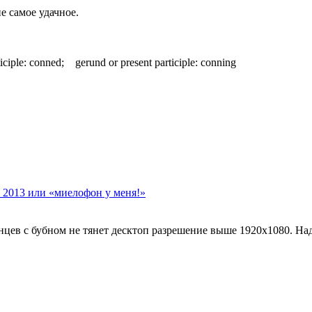
е самое удачное.
ciple: conned; gerund or present participle: conning
) 2013 или «миелофон у меня!»
нцев с бубном не тянет десктоп разрешение выше 1920х1080. Над