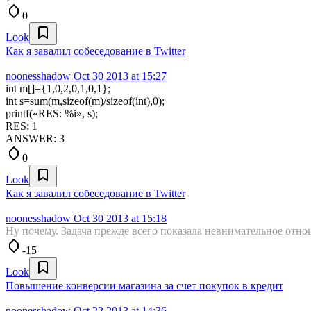
0
Look
Как я завалил собеседование в Twitter
noonesshadow
Oct 30 2013 at 15:27
int m[]={1,0,2,0,1,0,1};
int s=sum(m,sizeof(m)/sizeof(int),0);
printf(«RES: %i», s);
RES: 1
ANSWER: 3
0
Look
Как я завалил собеседование в Twitter
noonesshadow
Oct 30 2013 at 15:18
Ну почему. Задача прежде всего показала невнимательное отн
-15
Look
Повышение конверсии магазина за счет покупок в кредит
noonesshadow
Oct 22 2013 at 14:36