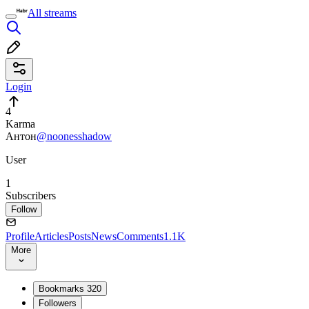
All streams
Login
4
Karma
Антон
@noonesshadow
User
1
Subscribers
Follow
Profile
Articles
Posts
News
Comments
1.1K
More
Bookmarks
320
Followers