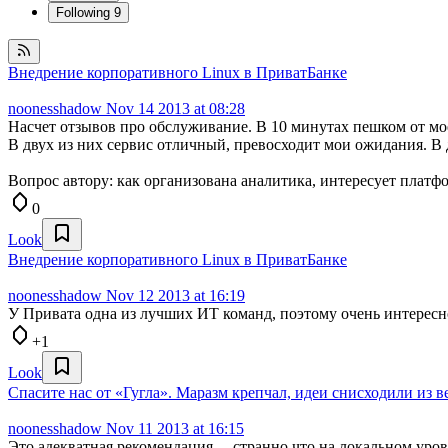
Following
9
Внедрение корпоративного Linux в ПриватБанке
noonesshadow
Nov 14 2013 at 08:28
Насчет отзывов про обслуживание. В 10 минутах пешком от мо
В двух из них сервис отличный, превосходит мои ожидания. В д
Вопрос автору: как организована аналитика, интересует платфо
0
Look
Внедрение корпоративного Linux в ПриватБанке
noonesshadow
Nov 12 2013 at 16:19
У Привата одна из лучших ИТ команд, поэтому очень интересно
+1
Look
Спасите нас от «Гугла». Маразм крепчал, идеи снисходили из в
noonesshadow
Nov 11 2013 at 16:15
Это адекватная рекомендация… странно что на локальном ур