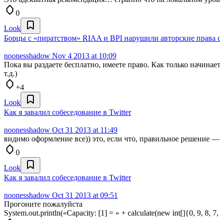
0
Look
Борцы с «пиратством» RIAA и BPI нарушили авторские права 
noonesshadow
Nov 4 2013 at 10:09
Пока вы раздаете бесплатно, имеете право. Как только начинае
т.д.)
+4
Look
Как я завалил собеседование в Twitter
noonesshadow
Oct 31 2013 at 11:49
видимо оформление все)) это, если что, правильное решение 
0
Look
Как я завалил собеседование в Twitter
noonesshadow
Oct 31 2013 at 09:51
Прогоните пожалуйста
System.out.println(«Capacity: [1] = » + calculate(new int[]{0, 9, 8, 7, 6