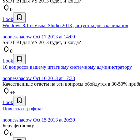
SSDT BI для VS 2013 будет, и когда?
0
Look
Windows 8.1 и Visual Studio 2013 доступны для скачивания
noonesshadow
Oct 17 2013 at 14:09
SSDT BI для VS 2013 будет, и когда?
0
Look
10 вопросов вашему штатному системному администратору
noonesshadow
Oct 16 2013 at 17:33
Качественные ответы на эти вопросы обойдутся в 30-50% при
+6
Look
Повесть о трафике
noonesshadow
Oct 15 2013 at 20:30
Беру футболку
0