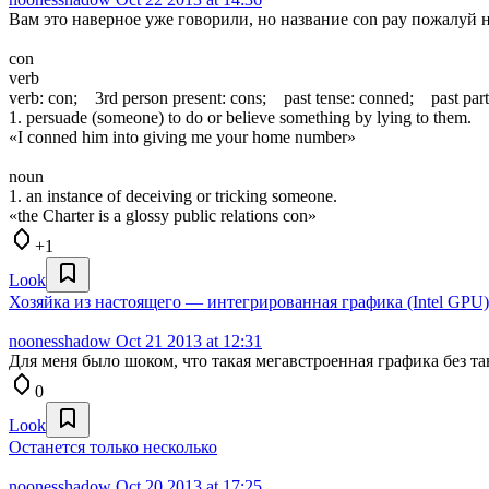
Вам это наверное уже говорили, но название con pay пожалуй н
con
verb
verb: con; 3rd person present: cons; past tense: conned; past parti
1. persuade (someone) to do or believe something by lying to them.
«I conned him into giving me your home number»
noun
1. an instance of deceiving or tricking someone.
«the Charter is a glossy public relations con»
+1
Look
Хозяйка из настоящего — интегрированная графика (Intel GPU
noonesshadow
Oct 21 2013 at 12:31
Для меня было шоком, что такая мегавстроенная графика без та
0
Look
Останется только несколько
noonesshadow
Oct 20 2013 at 17:25