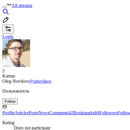
All streams
Login
2
Karma
Oleg Novikov
@oinovikov
Пользователь
Follow
Profile
Articles
Posts
News
Comments
42
Bookmarks
84
Followers
Follo
Rating
Does not participate