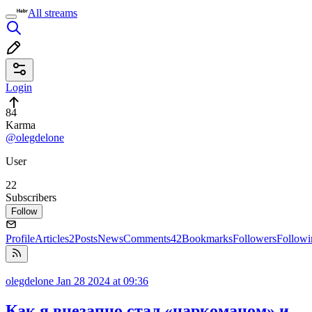
All streams
Login
84
Karma
@olegdelone
User
22
Subscribers
Follow
Profile
Articles
2
Posts
News
Comments
42
Bookmarks
Followers
Followi
olegdelone
Jan 28 2024 at 09:36
Как я внезапно стал «наркоманом» и