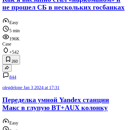
не прошел СБ в нескольких госбанках
Easy
5 min
196K
Case
+542
260
844
olegdelone
Jan 3 2024 at 17:31
Переделка умной Yandex станции
Макс в глупую BT+AUX колонку
Easy