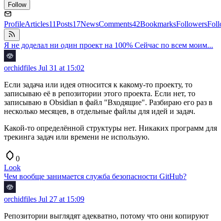
Follow
Profile
Articles
11
Posts
17
News
Comments
42
Bookmarks
Followers
Fol
Я не доделал ни один проект на 100% Сейчас по всем моим...
orchidfiles
Jul 31 at 15:02
Если задача или идея относится к какому-то проекту, то
записываю её в репозитории этого проекта. Если нет, то
записываю в Obsidian в файл "Входящие". Разбираю его раз в
несколько месяцев, в отдельные файлы для идей и задач.
Какой-то определённой структуры нет. Никаких программ для
трекинга задач или времени не использую.
0
Look
Чем вообще занимается служба безопасности GitHub?
orchidfiles
Jul 27 at 15:09
Репозитории выглядят адекватно, потому что они копируют