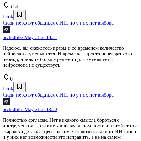
+14
Look
Люди не хотят общаться с ИИ, но у них нет выбора
orchidfiles
May 31 at 18:31
Надеюсь вы окажетесь правы и со временем количество
нейрослопа уменьшится. И кроме как просто переждать этот
период, никаких больше решений для уменьшения
нейрослопа не существует.
0
Look
Люди не хотят общаться с ИИ, но у них нет выбора
orchidfiles
May 31 at 18:22
Полностью согласен. Нет никакого смысла бороться с
инструментом. Поэтому я в изначальном посте и в этой статье
старался сделать акцент на том, что люди устали от ИИ слопа
и у них нет возможности это исправить, а не на самом