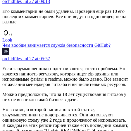
orchidfiles
Jul 27 at 09:13
Его комментарии не были удалены. Проверил еще раз 10 его
последних комментариев. Все они ведут на одно видео, не на
разные.
0
Look
Чем вообще занимается служба безопасности GitHub?
orchidfiles
Jul 27 at 05:57
Если злоумышленники подстраиваются, то это проблема. Но
кажется написать регулярку, которая ищет zip архивы или
исполняемые файлы в readme, можно было давно. Всё зависит
от желания менеджеров гитхаба и вычислительных ресурсов.
Можно предположить, что за 18 лет существования гитхаба у
них не возникло такой бизнес задачи.
Но в схеме, о которой написано в этой статье,
злоумышленники не подстраиваются. Они используют
одинаковую схему уже 2 года и продолжают её использовать.
В каждом из этих репозиториев также есть последний коммит,
который называется "Update README.md". Я написал