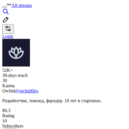
All streams
Login
32K+
30-days reach
39
Karma
Orchid
@orchidfiles
Разработчик, тимлид, фаундер. 10 лет в стартапах.
80,3
Rating
10
Subscribers