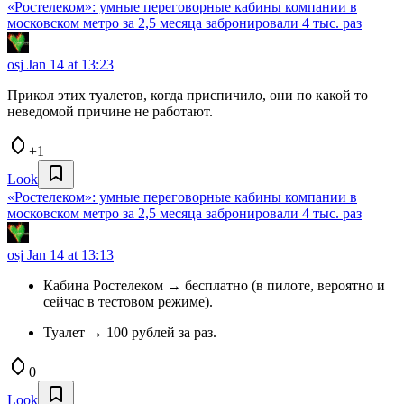
«Ростелеком»: умные переговорные кабины компании в
московском метро за 2,5 месяца забронировали 4 тыс. раз
osj
Jan 14 at 13:23
Прикол этих туалетов, когда приспичило, они по какой то
неведомой причине не работают.
+1
Look
«Ростелеком»: умные переговорные кабины компании в
московском метро за 2,5 месяца забронировали 4 тыс. раз
osj
Jan 14 at 13:13
Кабина Ростелеком → бесплатно (в пилоте, вероятно и
сейчас в тестовом режиме).
Туалет → 100 рублей за раз.
0
Look