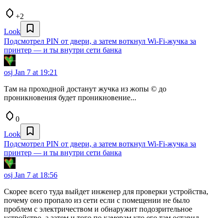
+2
Look
Подсмотрел PIN от двери, а затем воткнул Wi-Fi-жучка за
принтер — и ты внутри сети банка
osj
Jan 7 at 19:21
Там на проходной достанут жучка из жопы © до
проникновения будет проникновение...
0
Look
Подсмотрел PIN от двери, а затем воткнул Wi-Fi-жучка за
принтер — и ты внутри сети банка
osj
Jan 7 at 18:56
Скорее всего туда выйдет инженер для проверки устройства,
почему оно пропало из сети если с помещении не было
проблем с электричеством и обнаружит подозрительное
устройство, а затем и того по камерам кто его там оставил.