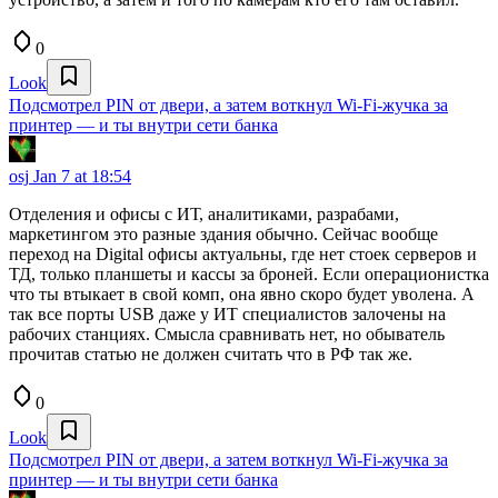
0
Look
Подсмотрел PIN от двери, а затем воткнул Wi-Fi-жучка за
принтер — и ты внутри сети банка
osj
Jan 7 at 18:54
Отделения и офисы с ИТ, аналитиками, разрабами,
маркетингом это разные здания обычно. Сейчас вообще
переход на Digital офисы актуальны, где нет стоек серверов и
ТД, только планшеты и кассы за броней. Если операционистка
что ты втыкает в свой комп, она явно скоро будет уволена. А
так все порты USB даже у ИТ специалистов залочены на
рабочих станциях. Смысла сравнивать нет, но обыватель
прочитав статью не должен считать что в РФ так же.
0
Look
Подсмотрел PIN от двери, а затем воткнул Wi-Fi-жучка за
принтер — и ты внутри сети банка