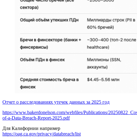
Отчет о расследованиях утечек данных за 2025 год
https://www.bakerdonelson.com/webfiles/Publications/20250822_Cos
of-a-Data-Breach-Report-2025.pdf
Для Калифорнии например
https://oag.ca.gov/privacy/databreach/list