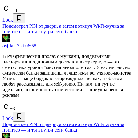
+11
Look
Подсмотрел PIN от двери, а затем воткнул Wi-Fi-жучка за
принтер — и ты внутри сети банка
osj
Jan 7 at 06:58
В РФ физический пролаз с жучками, поддельными
паспортами и одиночным доступом в серверную — это
фантастика уровня "миссия невыполнима". У нас не рай, но
физически банки защищены лучше из-за регулятора-монстра.
У них — чаще бардак в "старомодных" вещах, и об этом
любят рассказывать для self-promo. Ни там, ни тут не
идеально, но эпичность этой истории — приукрашенная
реклама.
+3
Look
Подсмотрел PIN от двери, а затем воткнул Wi-Fi-жучка за
принтер — и ты внутри сети банка