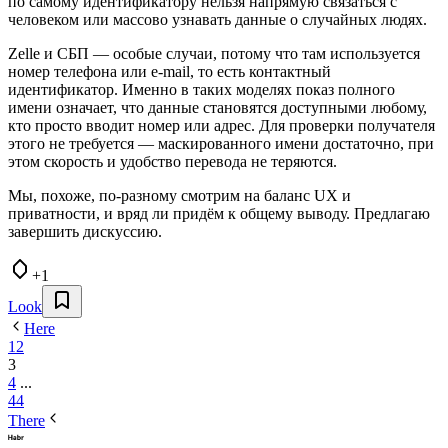
по самому идентификатору нельзя напрямую связаться с
человеком или массово узнавать данные о случайных людях.
Zelle и СБП — особые случаи, потому что там используется
номер телефона или e-mail, то есть контактный
идентификатор. Именно в таких моделях показ полного
имени означает, что данные становятся доступными любому,
кто просто вводит номер или адрес. Для проверки получателя
этого не требуется — маскированного имени достаточно, при
этом скорость и удобство перевода не теряются.
Мы, похоже, по-разному смотрим на баланс UX и
приватности, и вряд ли придём к общему выводу. Предлагаю
завершить дискуссию.
+1
Look
Here
1
2
3
4
...
44
There