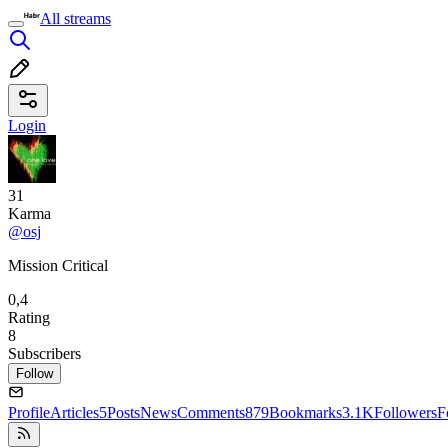
All streams
Login
31
Karma
@osj
Mission Critical
0,4
Rating
8
Subscribers
Follow
Profile
Articles
5
Posts
News
Comments
879
Bookmarks
3.1K
Followers
F