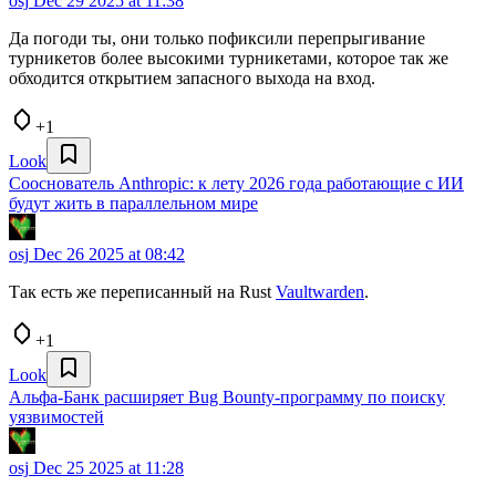
osj
Dec 29 2025 at 11:38
Да погоди ты, они только пофиксили перепрыгивание
турникетов более высокими турникетами, которое так же
обходится открытием запасного выхода на вход.
+1
Look
Сооснователь Anthropic: к лету 2026 года работающие с ИИ
будут жить в параллельном мире
osj
Dec 26 2025 at 08:42
Так есть же переписанный на Rust
Vaultwarden
.
+1
Look
Альфа-Банк расширяет Bug Bounty-программу по поиску
уязвимостей
osj
Dec 25 2025 at 11:28