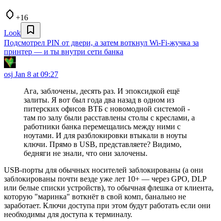
+16
Look
Подсмотрел PIN от двери, а затем воткнул Wi-Fi-жучка за
принтер — и ты внутри сети банка
osj
Jan 8 at 09:27
Ага, заблочены, десять раз. И эпоксидкой ещё
залиты. Я вот был года два назад в одном из
питерских офисов ВТБ с новомодной системой -
там по залу были расставлены столы с креслами, а
работники банка перемещались между ними с
ноутами. И для разблокировки втыкали в ноуты
ключи. Прямо в USB, представляете? Видимо,
бедняги не знали, что они залочены.
USB-порты для обычных носителей заблокированы (а они
заблокированы почти везде уже лет 10+ — через GPO, DLP
или белые списки устройств), то обычная флешка от клиента,
которую "маринка" воткнёт в свой комп, банально не
заработает. Ключи доступа при этом будут работать если они
необходимы для доступа к терминалу.