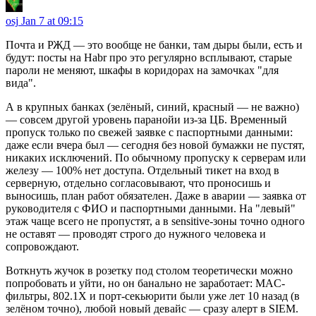
osj
Jan 7 at 09:15
Почта и РЖД — это вообще не банки, там дыры были, есть и
будут: посты на Habr про это регулярно всплывают, старые
пароли не меняют, шкафы в коридорах на замочках "для
вида".
А в крупных банках (зелёный, синий, красный — не важно)
— совсем другой уровень паранойи из-за ЦБ. Временный
пропуск только по свежей заявке с паспортными данными:
даже если вчера был — сегодня без новой бумажки не пустят,
никаких исключений. По обычному пропуску к серверам или
железу — 100% нет доступа. Отдельный тикет на вход в
серверную, отдельно согласовывают, что проносишь и
выносишь, план работ обязателен. Даже в аварии — заявка от
руководителя с ФИО и паспортными данными. На "левый"
этаж чаще всего не пропустят, а в sensitive-зоны точно одного
не оставят — проводят строго до нужного человека и
сопровождают.
Воткнуть жучок в розетку под столом теоретически можно
попробовать и уйти, но он банально не заработает: MAC-
фильтры, 802.1X и порт-секьюрити были уже лет 10 назад (в
зелёном точно), любой новый девайс — сразу алерт в SIEM.