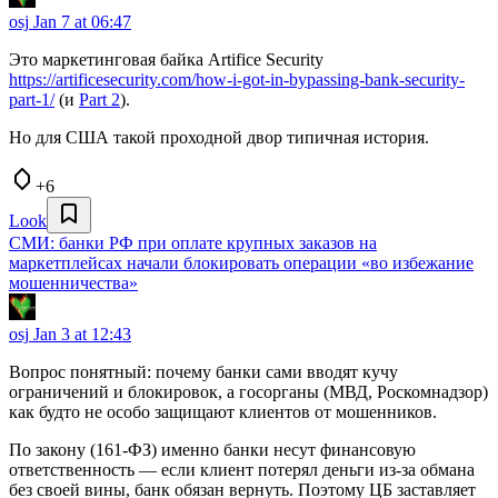
osj
Jan 7 at 06:47
Это маркетинговая байка Artifice Security
https://artificesecurity.com/how-i-got-in-bypassing-bank-security-
part-1/
(и
Part 2
).
Но для США такой проходной двор типичная история.
+6
Look
СМИ: банки РФ при оплате крупных заказов на
маркетплейсах начали блокировать операции «во избежание
мошенничества»
osj
Jan 3 at 12:43
Вопрос понятный: почему банки сами вводят кучу
ограничений и блокировок, а госорганы (МВД, Роскомнадзор)
как будто не особо защищают клиентов от мошенников.
По закону (161-ФЗ) именно банки несут финансовую
ответственность — если клиент потерял деньги из-за обмана
без своей вины, банк обязан вернуть. Поэтому ЦБ заставляет