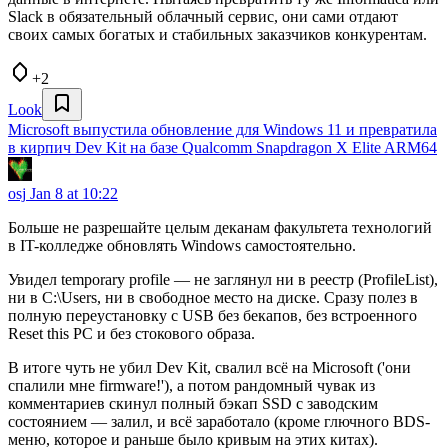
Slack в обязательный облачный сервис, они сами отдают
своих самых богатых и стабильных заказчиков конкурентам.
+2
Look
Microsoft выпустила обновление для Windows 11 и превратила
в кирпич Dev Kit на базе Qualcomm Snapdragon X Elite ARM64
osj
Jan 8 at 10:22
Больше не разрешайте целым деканам факультета технологий
в IT-колледже обновлять Windows самостоятельно.
Увидел temporary profile — не заглянул ни в реестр (ProfileList),
ни в C:\Users, ни в свободное место на диске. Сразу полез в
полную переустановку с USB без бекапов, без встроенного
Reset this PC и без стокового образа.
В итоге чуть не убил Dev Kit, свалил всё на Microsoft ('они
спалили мне firmware!'), а потом рандомный чувак из
комментариев скинул полный бэкап SSD с заводским
состоянием — залил, и всё заработало (кроме глючного BDS-
меню, которое и раньше было кривым на этих китах).