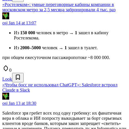
«Ростелеком»: умные переговорные кабины компании в
московском метро за 2,5 месяца забронировали 4 тыс. раз
osj
Jan 14 at 13:07
Из
150 000
человек в метро →
1
зашел в кабину
Ростелекома.
Из
2000–5000
человек →
1
зашел в туалет.
при общем ежесуточном пассажиропотоке ~8 000 000.
0
Look
«Чтобы босс не использовал ChatGPT»: Salesforce встроил
Claude в Slack
osj
Jan 13 at 18:30
Salesforce зря гребет всех под одну гребенку: их фанатичная
вера в облака и ИИ попросту выкидывает за борт серьезных
клиентов вроде банков, которым закон запрещает «светить»
данные в интернете. Пытаясь превратить ту же Informatica или