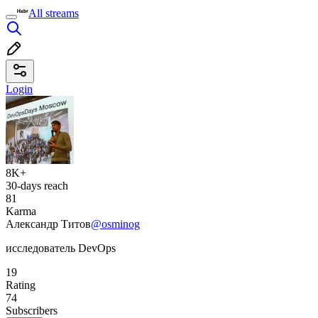
All streams
Login
8K+
30-days reach
81
Karma
Александр Титов
@osminog
исследователь DevOps
19
Rating
74
Subscribers