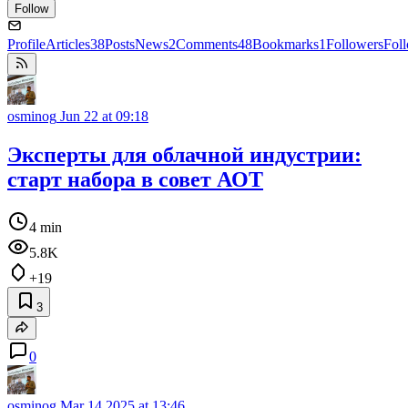
Follow
Profile
Articles
38
Posts
News
2
Comments
48
Bookmarks
1
Followers
Fol
osminog
Jun 22 at 09:18
Эксперты для облачной индустрии:
старт набора в совет АОТ
4 min
5.8K
+19
3
0
osminog
Mar 14 2025 at 13:46