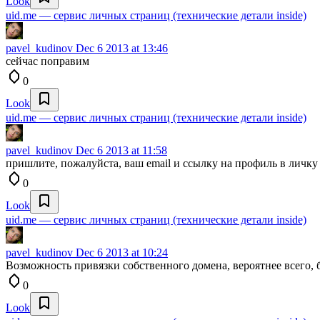
Look
uid.me — сервис личных страниц (технические детали inside)
pavel_kudinov
Dec 6 2013 at 13:46
сейчас поправим
0
Look
uid.me — сервис личных страниц (технические детали inside)
pavel_kudinov
Dec 6 2013 at 11:58
пришлите, пожалуйста, ваш email и ссылку на профиль в личку
0
Look
uid.me — сервис личных страниц (технические детали inside)
pavel_kudinov
Dec 6 2013 at 10:24
Возможность привязки собственного домена, вероятнее всего, б
0
Look