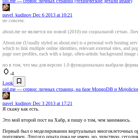
uid.me — сервис личных страниц (технические детали inside)
pavel_kudinov
Dec 6 2013 at 10:21
не совсем:
about.me не является ни новой (2010) ни социальной сетью. 
About.me (Usually styled as about.me) is a personal web hosting serv
which to link multiple online identities, relevant external sites, and
page user profiles, each with a large, often-artistic background image
но в том, что мы для версии 1.0 функционально выбрали форм
-4
Look
uid.me — cервис личных страниц, на базе MongoDB и Mojolicio
pavel_kudinov
Dec 3 2013 at 17:21
Я скажу как есть.
Это мой второй пост на Хабр, я пишу о том, чем занимаюсь.
Первый был о моделировании виртуальных многоклеточных о
популярен. Другого опыта пока не имею, но, чувствую, сегодня 