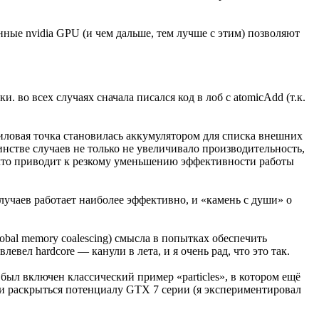
нные nvidia GPU (и чем дальше, тем лучше с этим) позволяют
 во всех случаях сначала писался код в лоб с atomicAdd (т.к.
иловая точка становилась аккумулятором для списка внешних
инстве случаев не только не увеличивало производительность,
, что приводит к резкому уменьшению эффективности работы
учаев работает наиболее эффективно, и «камень с души» о
lobal memory coalescing) смысла в попытках обеспечить
вел hardcore — канули в лета, и я очень рад, что это так.
был включен классический пример «particles», в котором ещё
ли раскрыться потенциалу GTX 7 серии (я экспериментировал