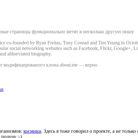
Личные страницы функционально метят в несколько другую нишу
ice co-founded by Ryan Freitas, Tony Conrad and Tim Young in October 
 popular social networking websites such as Facebook, Flickr, Google+, Li
 and abbreviated biography.
ат модифицированого клона about.me — верно
us
рганизмов:
космики
. Здесь я тоже говорил о проекте, а не толь
получу :-)