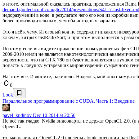
в итоге, оптимальной оказалась практика, предложенная Rama 
demand.gputechconf.com/gtc/2014/presentations/S4117-fast-fixed-rad
недоразумений в коде, в результате чего его код из коробки в
более производительным, чем оба исходных варианта.
Это я всё к чему. Итоговый код не содержит никаких низкоуров
ключам, хитрых fastRadixSort; и при этом выполняется в разы 
Поэтому, если вы видите применение низкоуровневых фич CUDA
2009-2010 и/или не является нанотехнологически-академическ
вероятность, что на GTX 780 он будет выполняться в лучшем слу
попасть в ловушку устаревших мировоззрений сумрачного гения,
На этом всё. Извините, накипело. Надеюсь, мой опыт кому-то б
0
Look
Параллельное программирование с CUDA. Часть 1: Введение
pavel_kudinov
Dec 10 2014 at 20:56
Не всё так гладко. Nvidia видеокарты не держат OpenCL 2.0. (
OpenCL.
только начиная с OpenCL 2.0 введены atomic операции над float