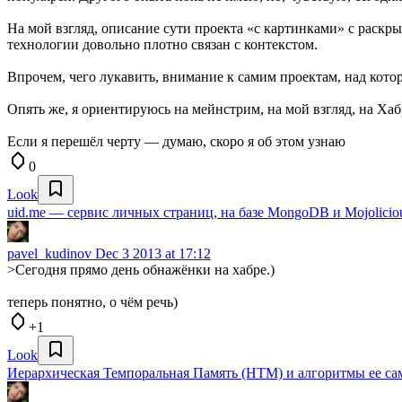
На мой взгляд, описание сути проекта «с картинками» с раскр
технологии довольно плотно связан с контекстом.
Впрочем, чего лукавить, внимание к самим проектам, над кото
Опять же, я ориентируюсь на мейнстрим, на мой взгляд, на Ха
Если я перешёл черту — думаю, скоро я об этом узнаю
0
Look
uid.me — cервис личных страниц, на базе MongoDB и Mojolicio
pavel_kudinov
Dec 3 2013 at 17:12
>Сегодня прямо день обнажёнки на хабре.)
теперь понятно, о чём речь)
+1
Look
Иерархическая Темпоральная Память (НТМ) и алгоритмы ее са