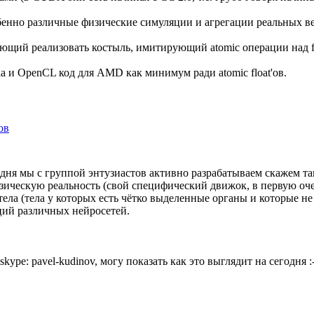
особенно различные физические симуляции и агрегации реальных
ющий реализовать костыль, имитирующий atomic операции над fl
 и OpenCL код для AMD как минимум ради atomic float'ов.
ов
о дня мы с группой энтузиастов активно разрабатываем скажем т
изическую реальность (свой специфический движок, в первую о
ела (тела у которых есть чётко выделенные органы и которые не
ий различных нейросетей.
ype: pavel-kudinov, могу показать как это выглядит на сегодня :-