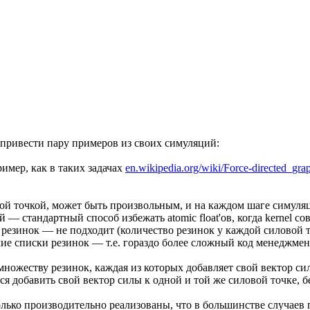
 привести пару примеров из своих симуляций:
имер, как в таких задачах
en.wikipedia.org/wiki/Force-directed_gr
овой точкой, может быть произвольным, и на каждом шаге симул
 — стандартный способ избежать atomic float'ов, когда kernel со
 резинок — не подходит (количество резинок у каждой силовой т
ие списки резинок — т.е. гораздо более сложный код менеджмен
множеству резинок, каждая из которых добавляет свой вектор си
ся добавить свой вектор силы к одной и той же силовой точке, без
астолько производительно реализованы, что в большинстве случае