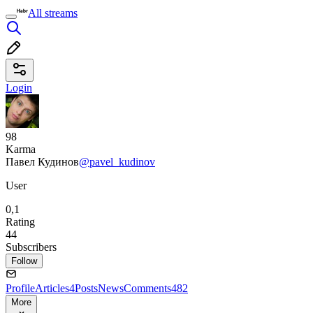
All streams
Login
98
Karma
Павел Кудинов
@pavel_kudinov
User
0,1
Rating
44
Subscribers
Follow
Profile
Articles
4
Posts
News
Comments
482
More