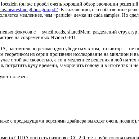
Hoetzlein (он же провёл очень хороший обзор эволюции решений 
ius-nearest-neighbor-gpu.pdf
). К сожалению, его собственное реш
ыполняется медленнее, чем «particle» демка из cuda samples. Но
невых фокусов с __syncthreads, sharedMem, разделений структур
быстрее на современных Nvidia GPU.
, настоятельно рекомендую убедиться в том, что автор — не пи
им теоретиком из серии произвели исследование на миллион и в
чае с той же скоростью, а то и медленнее решения в лоб на тех ж
 потратить кучу времени, заморочить голову и в итоге так и не
удет полезен.
и даже с предыдущими версиями драйвера выходят очень поздно). 
'ами (в CUDA они есть начиная с CC 2.0, т.е. грубо говоря начин