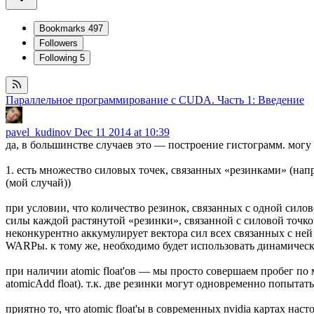
Bookmarks
497
Followers
Following
5
Параллельное программирование с CUDA. Часть 1: Введение
pavel_kudinov
Dec 11 2014 at 10:39
да, в большинстве случаев это — построение гистограмм. могу
1. есть множество силовых точек, связанных «резинками» (напр
(мой случай))
при условии, что количество резинок, связанных с одной сил
силы каждой растянутой «резинки», связанной с силовой точкой
неконкурентно аккумулирует вектора сил всех связанных с ней
WARPы. к тому же, необходимо будет использовать динамическ
при наличии atomic float'ов — мы просто совершаем пробег по 
atomicAdd float). т.к. две резинки могут одновременно попытать
приятно то, что atomic float'ы в современных nvidia картах н