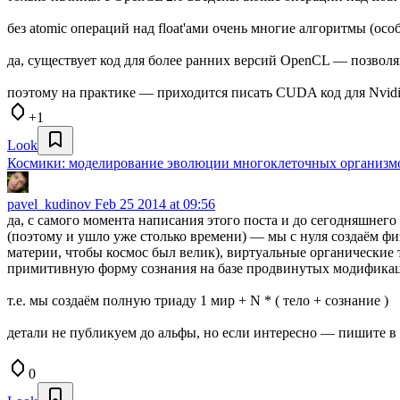
без atomic операций над float'ами очень многие алгоритмы (
да, существует код для более ранних версий OpenCL — позволя
поэтому на практике — приходится писать CUDA код для Nvidia
+1
Look
Космики: моделирование эволюции многоклеточных организм
pavel_kudinov
Feb 25 2014 at 09:56
да, с самого момента написания этого поста и до сегодняшнег
(поэтому и ушло уже столько времени) — мы с нуля создаём ф
материи, чтобы космос был велик), виртуальные органические т
примитивную форму сознания на базе продвинутых модификац
т.е. мы создаём полную триаду 1 мир + N * ( тело + сознание )
детали не публикуем до альфы, но если интересно — пишите в sk
0