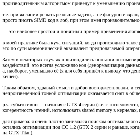
производительным алгоритмом приведут к уменьшению произв
т.е. при желании решать реальные задачи, а не фигурно извра
просто писать SIMD код в лоб, при этом имея производительно
— это наиболее простой и понятный пример применения atomic 
в моей практике была куча ситуаций, когда происходило такое р
это по сути мнемонический эквивалент предполагаемой операц
Затем в некоторых случаях производились попытки оптимизиро
воздействий. это всегда усложняло код (денормализация данны
а, наоборот, уменьшало её (я для себя пришёл к выводу, что
кешей).
Таким образом, здравый смысл и добро восторжествовали, и с
непроизведённой тонкой оптимизации оказывается снят в общем 
p.s. субьективно — начиная с GTX 4 серии (т.е. с того момента
когерентность чтений, использовать shared memory в кернелах, 
для примера: я очень плотно занимался поиском оптимального 
остались оптимизации под СС 1.2 (GTX 2 серии и раньше, ког
на GTX Titan).