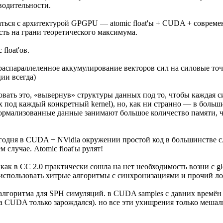
одительности.
щаться с архитектурой GPGPU — atomic float'ы + CUDA + совреме
сть на грани теоретического максимума.
float'ов.
аспараллеленное аккумулирование векторов сил на силовые точки.
ии всегда)
вать это, «вывернув» структуры данных под то, чтобы каждая с
х под каждый конкретный kernel), но, как ни странно — в больш
 денормализованные данные занимают большое количество памяти
егодня в CUDA + NVidia окружении простой код в большинстве сл
случае. Atomic float'ы рулят!
, как в CC 2.0 практически сошла на нет необходимость возни c g
использовать хитрые алгоритмы с синхронизациями и прочий ловле
алгоритма для SPH симуляций. в CUDA samples с давних времён 
да CUDA только зарождался). но все эти ухищрения только меша