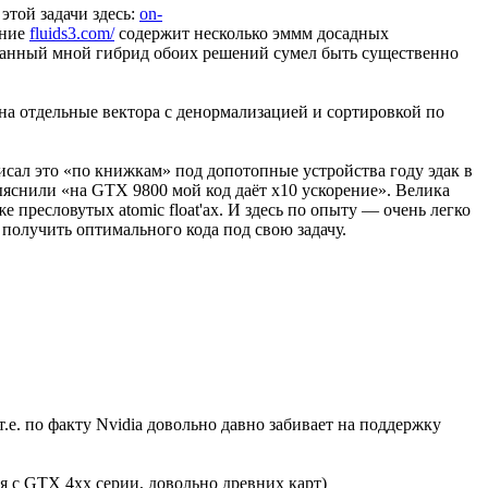
этой задачи здесь:
on-
ение
fluids3.com/
содержит несколько эммм досадных
 сделанный мной гибрид обоих решений сумел быть существенно
 на отдельные вектора с денормализацией и сортировкой по
сал это «по книжкам» под допотопные устройства году эдак в
ыяснили «на GTX 9800 мой код даёт x10 ускорение». Велика
е пресловутых atomic float'ах. И здесь по опыту — очень легко
 получить оптимального кода под свою задачу.
т.е. по факту Nvidia довольно давно забивает на поддержку
ая с GTX 4xx серии, довольно древних карт)