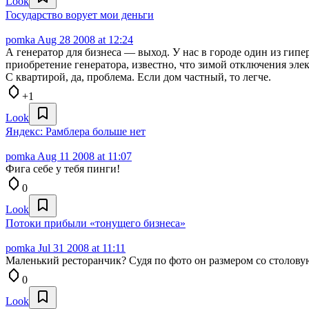
Look
Государство ворует мои деньги
pomka
Aug 28 2008 at 12:24
А генератор для бизнеса — выход. У нас в городе один из гип
приобретение генератора, известно, что зимой отключения элек
С квартирой, да, проблема. Если дом частный, то легче.
+1
Look
Яндекс: Рамблера больше нет
pomka
Aug 11 2008 at 11:07
Фига себе у тебя пинги!
0
Look
Потоки прибыли «тонущего бизнеса»
pomka
Jul 31 2008 at 11:11
Маленький ресторанчик? Судя по фото он размером со столову
0
Look