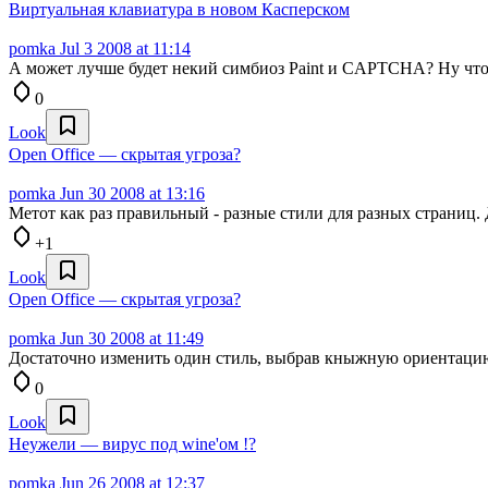
Виртуальная клавиатура в новом Касперском
pomka
Jul 3 2008 at 11:14
А может лучше будет некий симбиоз Paint и CAPTCHA? Ну что
0
Look
Open Office — скрытая угроза?
pomka
Jun 30 2008 at 13:16
Метот как раз правильный - разные стили для разных страниц. 
+1
Look
Open Office — скрытая угроза?
pomka
Jun 30 2008 at 11:49
Достаточно изменить один стиль, выбрав кныжную ориентацию
0
Look
Неужели — вирус под wine'ом !?
pomka
Jun 26 2008 at 12:37