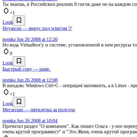
Ты знаешь, в Российских реалиях 8 гигов даже не на каждом с
+1
Look
Неужели — вирус под wine'ом !?
pomka
Jun 26 2008 at 12:26
Но ведь Virtualbox'у и системе, установленной в нем ресурсы т
0
Look
Быстрый copy — paste.
pomka
Jun 26 2008 at 12:08
В виндовс Windows Ctrl+C - операция запомнить, а в Linux - п
+1
Look
Мегаплан — пятилетка за полгода
pomka
Jun 26 2008 at 10:04
Прочитал раздел "О компании". Как пишет Ольга - у нее переп
очень крутой программист" и "Это Женя, очень крутой програм