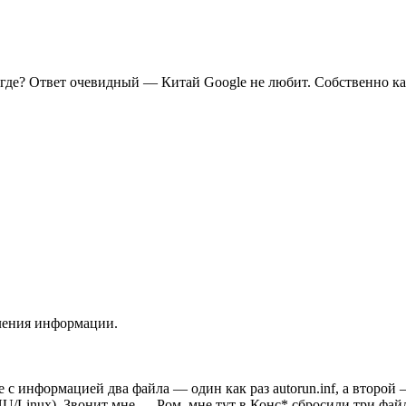
 где? Ответ очевидный — Китай Google не любит. Собственно ка
вления информации.
информацией два файла — один как раз autorun.inf, а второй — 
/Linux). Звонит мне — Ром, мне тут в Конс* сбросили три файл