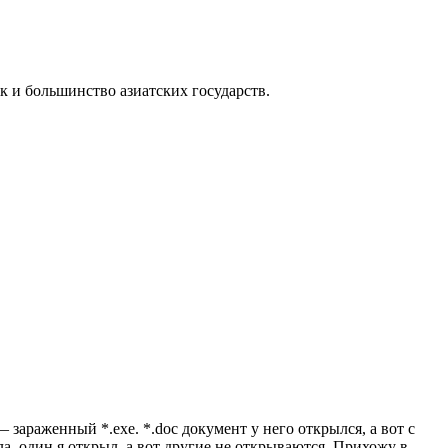
к и большинство азиатских государств.
зараженный *.exe. *.doc документ у него открылся, а вот с
а, один я открыл, а вот другие не открываются. Прихожу в