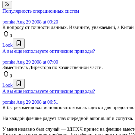
Популярность операционных систем
pomka
Aug 29 2008 at 09:20
К вопросу от точности данных. Извините, уважаемый, а Китай
0
Look
А вы еще используете оптические приводы?
pomka
Aug 29 2008 at 07:00
Заместитель Директора по хозяйственной части.
0
Look
А вы еще используете оптические приводы?
pomka
Aug 29 2008 at 06:51
Я бы рекомендовал использовать компакт-диски для предоста
На каждой флешке радует глаз очередной autorun.inf и сопутка.
У меня недавно был случай — ЗДПХЧ принес на флешке вместе с 
*.exe у него возникли проблемы (на офисных машинх стоит GNU