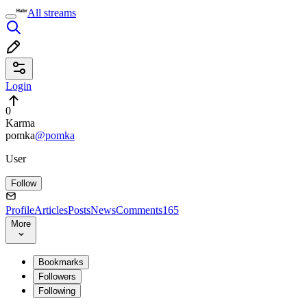
All streams
Login
0
Karma
pomka
@pomka
User
Follow
Profile
Articles
Posts
News
Comments
165
More
Bookmarks
Followers
Following