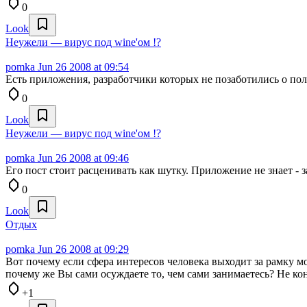
0
Look
Неужели — вирус под wine'ом !?
pomka
Jun 26 2008 at 09:54
Есть приложения, разработчики которых не позаботились о пол
0
Look
Неужели — вирус под wine'ом !?
pomka
Jun 26 2008 at 09:46
Его пост стоит расценивать как шутку. Приложение не знает - з
0
Look
Отдых
pomka
Jun 26 2008 at 09:29
Вот почему если сфера интересов человека выходит за рамку мо
почему же Вы сами осуждаете то, чем сами занимаетесь? Не кон
+1