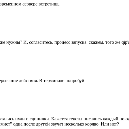
овременном сервере встретишь.
оже нужны? И, согласитесь, процесс запуска, скажем, того же qi
рерывание действия. В терминале попробуй.
утались нули и единички. Кажется тексты писались каждый по од
мист" одна после другой звучат несколько коряво. Или нет?