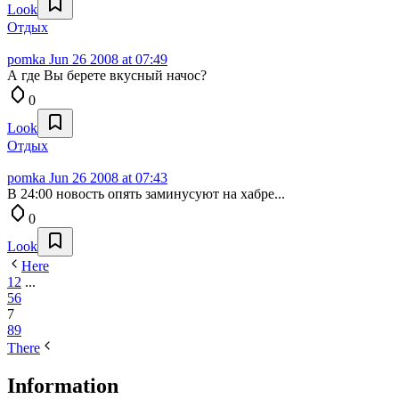
Look
Отдых
pomka
Jun 26 2008 at 07:49
А где Вы берете вкусный начос?
0
Look
Отдых
pomka
Jun 26 2008 at 07:43
В 24:00 новость опять заминусуют на хабре...
0
Look
Here
1
2
...
5
6
7
8
9
There
Information