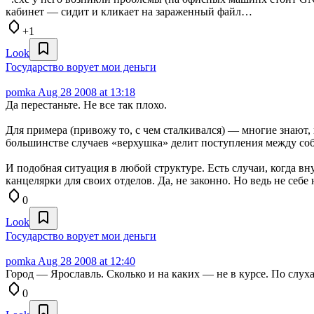
кабинет — сидит и кликает на зараженный файл…
+1
Look
Государство ворует мои деньги
pomka
Aug 28 2008 at 13:18
Да перестаньте. Не все так плохо.
Для примера (привожу то, с чем сталкивался) — многие знают,
большинстве случаев «верхушка» делит поступления между собо
И подобная ситуация в любой структуре. Есть случаи, когда вну
канцелярки для своих отделов. Да, не законно. Но ведь не себе
0
Look
Государство ворует мои деньги
pomka
Aug 28 2008 at 12:40
Город — Ярославль. Сколько и на каких — не в курсе. По слух
0