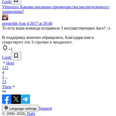
Look
Virtuozzo: Каковы реальные преимущества распределенного
хранилища?
porutchik
Aug 4 2017 at 20:40
То есть ваша команда исправила 3 несуществующих бага? :-)
В поддержку конечно обращались. Благодаря нам и
существуют эти 3 строчки в ченджлоге.
+1
Look
Here
1
2
3
4
5
...
13
There
Support
Language settings
© 2006–2026,
Habr