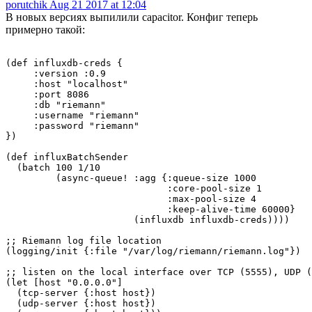
porutchik
Aug 21 2017 at 12:04
В новых версиях выпилили capacitor. Конфиг теперь
примерно такой:
(def influxdb-creds {

     :version :0.9

     :host "localhost"

     :port 8086

     :db "riemann"

     :username "riemann"

     :password "riemann"

})

(def influxBatchSender

  (batch 100 1/10

         (async-queue! :agg {:queue-size 1000

                             :core-pool-size 1

                             :max-pool-size 4

                             :keep-alive-time 60000}

                       (influxdb influxdb-creds))))

;; Riemann log file location

(logging/init {:file "/var/log/riemann/riemann.log"})

;; listen on the local interface over TCP (5555), UDP (
(let [host "0.0.0.0"]

  (tcp-server {:host host})

  (udp-server {:host host})
