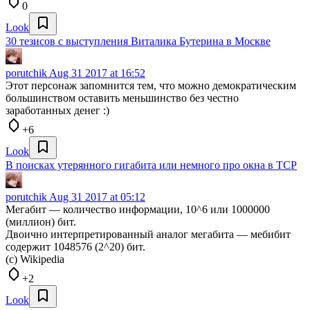
0
Look
30 тезисов с выступления Виталика Бутерина в Москве
porutchik
Aug 31 2017 at 16:52
Этот персонаж запомнится тем, что можно демократическим
большинством оставить меньшинство без честно
заработанных денег :)
+6
Look
В поисках утерянного гигабита или немного про окна в TCP
porutchik
Aug 31 2017 at 05:12
Мегабит — количество информации, 10^6 или 1000000
(миллион) бит.
Двоично интерпретированный аналог мегабита — мебибит
содержит 1048576 (2^20) бит.
(с) Wikipedia
+2
Look