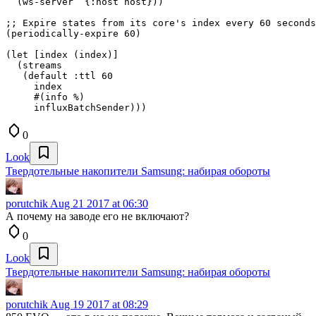
  (ws-server  {:host host}))

;; Expire states from its core's index every 60 seconds
(periodically-expire 60)

(let [index (index)]

  (streams

   (default :ttl 60

     index

     #(info %)

0
Look
Твердотельные накопители Samsung: набирая обороты
porutchik
Aug 21 2017 at 06:30
А почему на заводе его не включают?
0
Look
Твердотельные накопители Samsung: набирая обороты
porutchik
Aug 19 2017 at 08:29