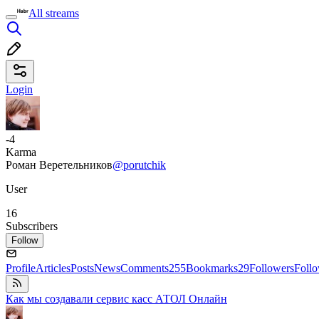
All streams
Login
-4
Karma
Роман Веретельников
@porutchik
User
16
Subscribers
Follow
Profile
Articles
Posts
News
Comments
255
Bookmarks
29
Followers
Foll
Как мы создавали сервис касс АТОЛ Онлайн