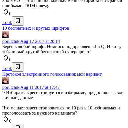
850 EVO — это г-но на палочке. Вечные тормоза и засраный
ошибками TRIM dmesg.
0
Look
10 бесплатных и крутых шрифтов
porutchik
Aug 17 2017 at 20:14
Берёшь любой шрифт. Немного подправляешь J и Q. И вот у
тебя новый крутой бесплатный супершрифт!
0
Look
Протокол электронного голосования: мой вариант
porutchik
Aug 11 2017 at 17:47
> Избиратель регистрируется в избиркоме, предоставляя свои
личные данные
Что мешает зарегистрироваться по 10 раз в 10 избиркомах и
проголосовать за нужного кандидата?
0