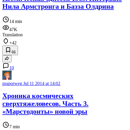
Нила Армстронга и Базза Олдрина
14 min
47K
Translation
+42
66
10
praporweg
Jul 11 2014 at 14:02
Хроника космических
сверхтяжеловесов. Часть 3.
«Марстодонты» новой эры
7 min