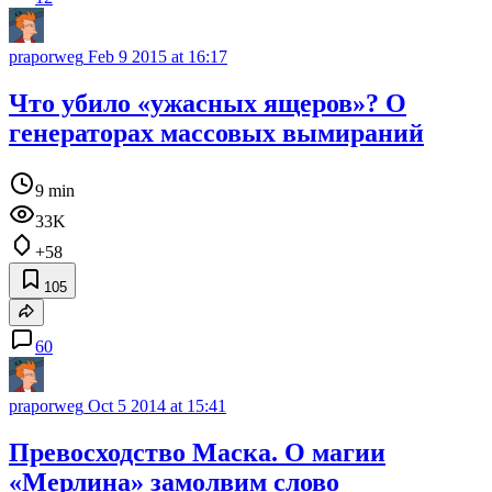
praporweg
Feb 9 2015 at 16:17
Что убило «ужасных ящеров»? О
генераторах массовых вымираний
9 min
33K
+58
105
60
praporweg
Oct 5 2014 at 15:41
Превосходство Маска. О магии
«Мерлина» замолвим слово