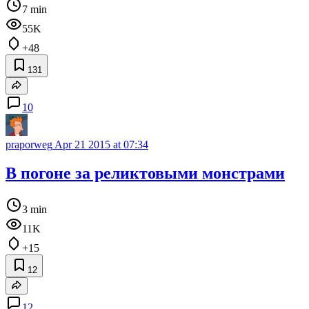
7 min
55K
+48
131
10
praporweg
Apr 21 2015 at 07:34
В погоне за реликтовыми монстрами
3 min
11K
+15
12
12