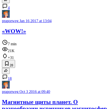
4
praporweg
Jan 16 2017 at 13:04
«WOW!»
7 min
21K
+31
28
18
praporweg
Oct 3 2016 at 09:40
Магнитные щиты планет. О
разнообразии источников магнитосфер