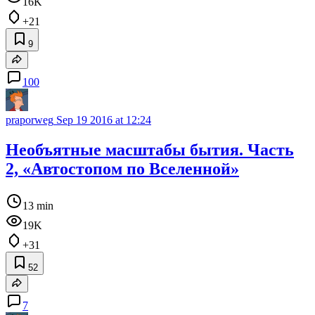
16K
+21
9
100
praporweg
Sep 19 2016 at 12:24
Необъятные масштабы бытия. Часть
2, «Автостопом по Вселенной»
13 min
19K
+31
52
7