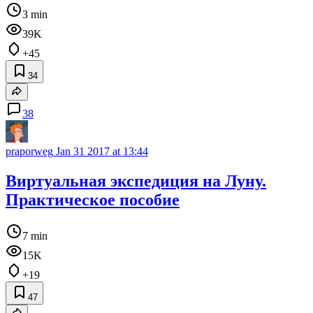
3 min
39K
+45
34
38
praporweg
Jan 31 2017 at 13:44
Виртуальная экспедиция на Луну.
Практическое пособие
7 min
15K
+19
47