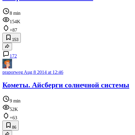
8 min
154K
+87
153
172
praporweg
Aug 8 2014 at 12:46
Кометы. Айсберги солнечной системы
9 min
52K
+63
86