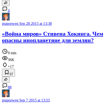
4
praporweg
Sep 28 2015 at 13:38
«Война миров» Стивена Хокинга. Чем
опасны инопланетяне для землян?
9 min
36K
+17
57
88
praporweg
Sep 7 2015 at 13:55