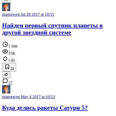
praporweg
Jul 28 2017 at 10:55
Найден первый спутник планеты в
другой звездной системе
1 min
15K
+20
16
17
praporweg
May 4 2017 at 10:53
Куда делись ракеты Сатурн 5?