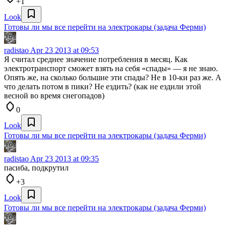
+1
Look
Готовы ли мы все перейти на электрокары (задача Ферми)
radistao
Apr 23 2013 at 09:53
Я считал среднее значение потребления в месяц. Как
электротранспорт сможет взять на себя «спады» — я не знаю.
Опять же, на сколько большие эти спады? Не в 10-ки раз же. А
что делать потом в пики? Не ездить? (как не ездили этой
весной во время снегопадов)
0
Look
Готовы ли мы все перейти на электрокары (задача Ферми)
radistao
Apr 23 2013 at 09:35
пасиба, подкрутил
+3
Look
Готовы ли мы все перейти на электрокары (задача Ферми)