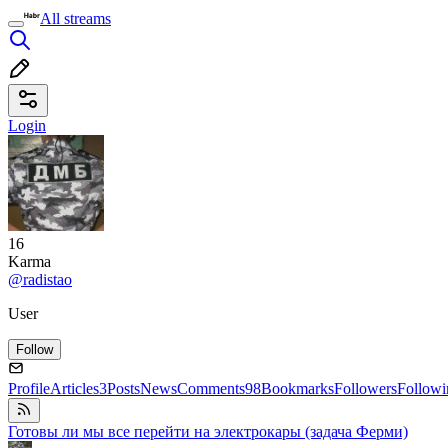
All streams
Login
16
Karma
@radistao
User
Follow
Profile
Articles
3
Posts
News
Comments
98
Bookmarks
Followers
Followi
Готовы ли мы все перейти на электрокары (задача Ферми)