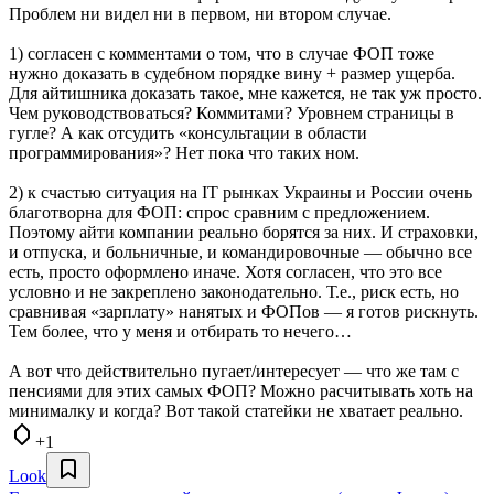
Проблем ни видел ни в первом, ни втором случае.
1) согласен с комментами о том, что в случае ФОП тоже
нужно доказать в судебном порядке вину + размер ущерба.
Для айтишника доказать такое, мне кажется, не так уж просто.
Чем руководствоваться? Коммитами? Уровнем страницы в
гугле? А как отсудить «консультации в области
программирования»? Нет пока что таких ном.
2) к счастью ситуация на IT рынках Украины и России очень
благотворна для ФОП: спрос сравним с предложением.
Поэтому айти компании реально борятся за них. И страховки,
и отпуска, и больничные, и командировочные — обычно все
есть, просто оформлено иначе. Хотя согласен, что это все
условно и не закреплено законодательно. Т.е., риск есть, но
сравнивая «зарплату» нанятых и ФОПов — я готов рискнуть.
Тем более, что у меня и отбирать то нечего…
А вот что действительно пугает/интересует — что же там с
пенсиями для этих самых ФОП? Можно расчитывать хоть на
минималку и когда? Вот такой статейки не хватает реально.
+1
Look