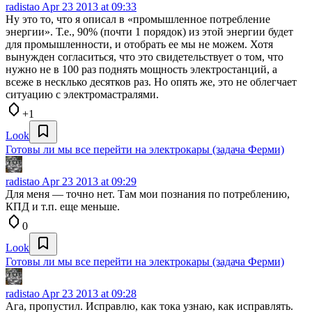
radistao
Apr 23 2013 at 09:33
Ну это то, что я описал в «промышленное потребление
энергии». Т.е., 90% (почти 1 порядок) из этой энергии будет
для промышленности, и отобрать ее мы не можем. Хотя
вынужден согласиться, что это свидетельствует о том, что
нужно не в 100 раз поднять мощность электростанций, а
всеже в несклько десятков раз. Но опять же, это не облегчает
ситуацию с электромастралями.
+1
Look
Готовы ли мы все перейти на электрокары (задача Ферми)
radistao
Apr 23 2013 at 09:29
Для меня — точно нет. Там мои познания по потреблению,
КПД и т.п. еще меньше.
0
Look
Готовы ли мы все перейти на электрокары (задача Ферми)
radistao
Apr 23 2013 at 09:28
Ага, пропустил. Исправлю, как тока узнаю, как исправлять.