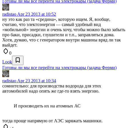
Готовы ли мы все перейти на электрокары (задача Ферми)
radistao
Apr 23 2013 at 10:52
ну это как раз та «средина», которую ищем. Я, вообще,
считаю, что электоэнергия — самый удобный вид
«мобильной» энергии и очень хочу, чтобы можно было забыть
про баки, присадки, глушители и т.п., заправляться дома.
Хотя, думаю, что с генератором внутри машины вряд ли так
выйдет.
0
Look
Готовы ли мы все перейти на электрокары (задача Ферми)
radistao
Apr 23 2013 at 10:34
сомнительно: для производства водорода для этих
автомобилей надо опять же где-то взять энергию.
И производить их на атомных АС
тогда проще напрямую от АЭС заряжать машинки.