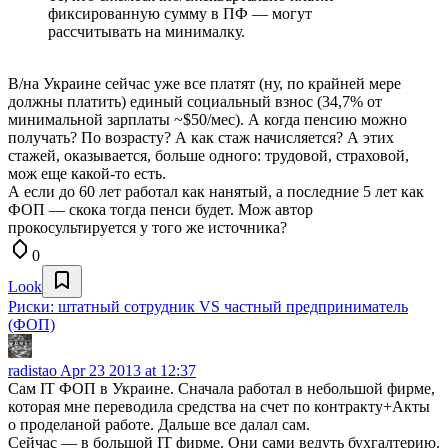
фиксированную сумму в ПФ — могут
рассчитывать на минималку.
В/на Украине сейчас уже все платят (ну, по крайней мере
должны платить) единый социальный взнос (34,7% от
минимальной зарплаты ~$50/мес). А когда пенсию можно
получать? По возрасту? А как стаж начисляется? А этих
стажей, оказывается, больше одного: трудовой, страховой,
мож еще какой-то есть.
А если до 60 лет работал как нанятый, а последние 5 лет как
ФОП — скока тогда пенси будет. Мож автор
прокосультируется у того же источника?
0
Look
Риски: штатный сотрудник VS частный предприниматель
(ФОП)
radistao
Apr 23 2013 at 12:37
Сам IT ФОП в Украине. Сначала работал в небольшой фирме,
которая мне переводила средства на счет по контракту+Акты
о проделаной работе. Дальше все далал сам.
Сейчас — в большой IT фирме. Они сами ведуть бухгалтерию.