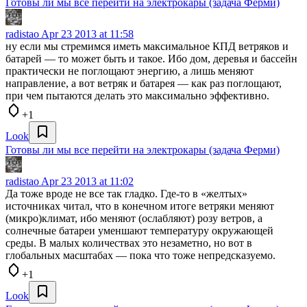
Готовы ли мы все перейти на электрокары (задача Ферми)
radistao
Apr 23 2013 at 11:58
ну если мы стремимся иметь максимальное КПД ветряков и
батарей — то может быть и такое. Ибо дом, деревья и бассейн
практически не поглощают энергию, а лишь меняют
направление, а вот ветряк и батарея — как раз поглощают,
при чем пытаются делать это максимально эффективно.
+1
Look
Готовы ли мы все перейти на электрокары (задача Ферми)
radistao
Apr 23 2013 at 11:02
Да тоже вроде не все так гладко. Где-то в «желтых»
источниках читал, что в конечном итоге ветряки меняют
(микро)климат, ибо меняют (ослабляют) розу ветров, а
солнечные батареи уменшают температуру окружающей
среды. В малых количествах это незаметно, но вот в
глобальных масштабах — пока что тоже непредсказуемо.
+1
Look