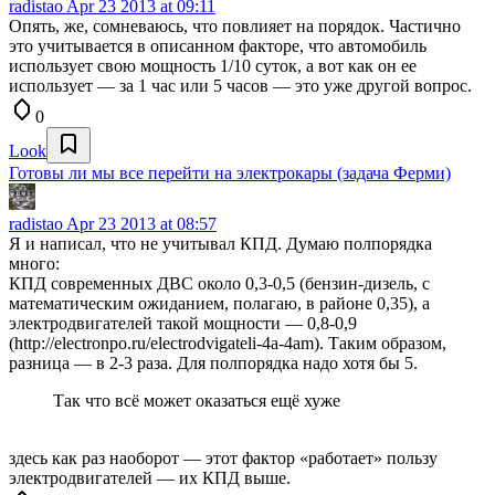
radistao
Apr 23 2013 at 09:11
Опять, же, сомневаюсь, что повлияет на порядок. Частично
это учитывается в описанном факторе, что автомобиль
использует свою мощность 1/10 суток, а вот как он ее
использует — за 1 час или 5 часов — это уже другой вопрос.
0
Look
Готовы ли мы все перейти на электрокары (задача Ферми)
radistao
Apr 23 2013 at 08:57
Я и написал, что не учитывал КПД. Думаю полпорядка
много:
КПД современных ДВС около 0,3-0,5 (бензин-дизель, с
математическим ожиданием, полагаю, в районе 0,35), а
электродвигателей такой мощности — 0,8-0,9
(http://electronpo.ru/electrodvigateli-4a-4am). Таким образом,
разница — в 2-3 раза. Для полпорядка надо хотя бы 5.
Так что всё может оказаться ещё хуже
здесь как раз наоборот — этот фактор «работает» пользу
электродвигателей — их КПД выше.