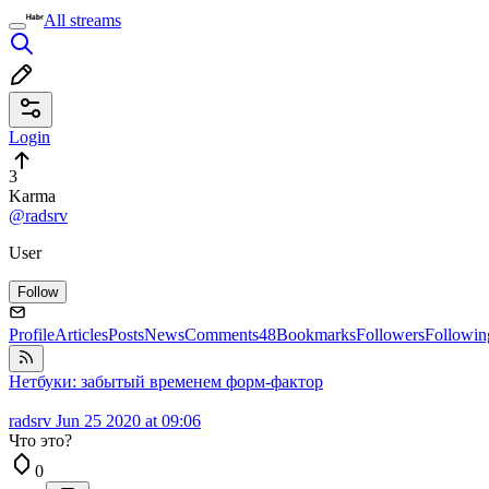
All streams
Login
3
Karma
@radsrv
User
Follow
Profile
Articles
Posts
News
Comments
48
Bookmarks
Followers
Followin
Нетбуки: забытый временем форм-фактор
radsrv
Jun 25 2020 at 09:06
Что это?
0