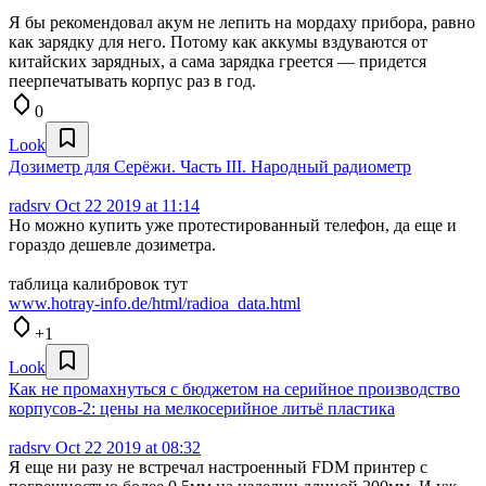
Я бы рекомендовал акум не лепить на мордаху прибора, равно
как зарядку для него. Потому как аккумы вздуваются от
китайских зарядных, а сама зарядка греется — придется
пеерпечатывать корпус раз в год.
0
Look
Дозиметр для Серёжи. Часть III. Народный радиометр
radsrv
Oct 22 2019 at 11:14
Но можно купить уже протестированный телефон, да еще и
гораздо дешевле дозиметра.
таблица калибровок тут
www.hotray-info.de/html/radioa_data.html
+1
Look
Как не промахнуться с бюджетом на серийное производство
корпусов-2: цены на мелкосерийное литьё пластика
radsrv
Oct 22 2019 at 08:32
Я еще ни разу не встречал настроенный FDM принтер с