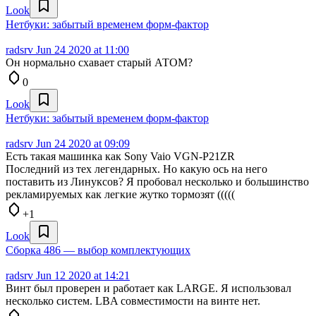
Look
Нетбуки: забытый временем форм-фактор
radsrv
Jun 24 2020 at 11:00
Он нормально схавает старый АТОМ?
0
Look
Нетбуки: забытый временем форм-фактор
radsrv
Jun 24 2020 at 09:09
Есть такая машинка как Sony Vaio VGN-P21ZR
Последний из тех легендарных. Но какую ось на него
поставить из Линуксов? Я пробовал несколько и большинство
рекламируемых как легкие жутко тормозят (((((
+1
Look
Сборка 486 — выбор комплектующих
radsrv
Jun 12 2020 at 14:21
Винт был проверен и работает как LARGE. Я использовал
несколько систем. LBA совместимости на винте нет.