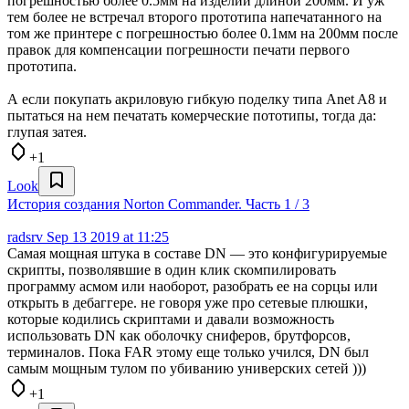
погрешностью более 0.5мм на изделии длиной 200мм. И уж
тем более не встречал второго прототипа напечатанного на
том же принтере с погрешностью более 0.1мм на 200мм после
правок для компенсации погрешности печати первого
прототипа.
А если покупать акриловую гибкую поделку типа Anet A8 и
пытаться на нем печатать комерческие пототипы, тогда да:
глупая затея.
+1
Look
История создания Norton Commander. Часть 1 / 3
radsrv
Sep 13 2019 at 11:25
Самая мощная штука в составе DN — это конфигурируемые
скрипты, позволявшие в один клик скомпилировать
программу асмом или наоборот, разобрать ее на сорцы или
открыть в дебаггере. не говоря уже про сетевые плюшки,
которые кодились скриптами и давали возможность
использовать DN как оболочку сниферов, брутфорсов,
терминалов. Пока FAR этому еще только учился, DN был
самым мощным тулом по убиванию универских сетей )))
+1