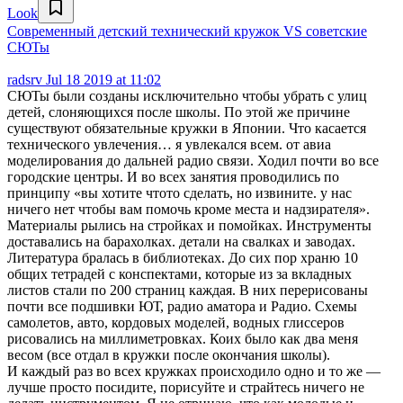
Look
Современный детский технический кружок VS советские
СЮТы
radsrv
Jul 18 2019 at 11:02
СЮТы были созданы исключительно чтобы убрать с улиц
детей, слоняющихся после школы. По этой же причине
существуют обязательные кружки в Японии. Что касается
технического увлечения… я увлекался всем. от авиа
моделирования до дальней радио связи. Ходил почти во все
городские центры. И во всех занятия проводились по
принципу «вы хотите чтото сделать, но извините. у нас
ничего нет чтобы вам помочь кроме места и надзирателя».
Материалы рылись на стройках и помойках. Инструменты
доставались на барахолках. детали на свалках и заводах.
Литература бралась в библиотеках. До сих пор храню 10
общих тетрадей с конспектами, которые из за вкладных
листов стали по 200 страниц каждая. В них перерисованы
почти все подшивки ЮТ, радио аматора и Радио. Схемы
самолетов, авто, кордовых моделей, водных глиссеров
рисовались на миллиметровках. Коих было как два меня
весом (все отдал в кружки после окончания школы).
И каждый раз во всех кружках происходило одно и то же —
лучше просто посидите, порисуйте и страйтесь ничего не