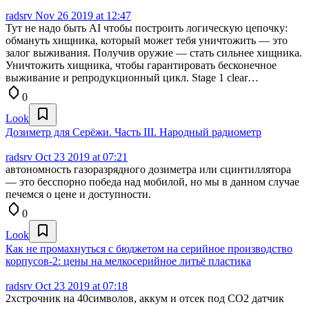
radsrv
Nov 26 2019 at 12:47
Тут не надо быть AI чтобы построить логическую цепочку:
обмануть хищника, который может тебя уничтожить — это
залог выживания. Получив оружие — стать сильнее хищника.
Уничтожить хищника, чтобы гарантировать бесконечное
выживание и репродукционный цикл. Stage 1 clear…
0
Look
Дозиметр для Серёжи. Часть III. Народный радиометр
radsrv
Oct 23 2019 at 07:21
автономность газоразрядного дозиметра или сцинтиллятора
— это бесспорно победа над мобилой, но мы в данном случае
печемся о цене и доступности.
0
Look
Как не промахнуться с бюджетом на серийное производство
корпусов-2: цены на мелкосерийное литьё пластика
radsrv
Oct 23 2019 at 07:18
2хстрочник на 40символов, аккум и отсек под СО2 датчик