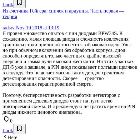
Look
Из счетчика Гейгера, спичек и ардуины. Часть первая —
теория
radsrv
Nov 19 2018 at 13:19
Я провел множество опытов с пин диодами BPW34S. К
сожалению, малая площадь диода и сложность извлечения
кристалла стали причиной того что я забраковал идею. Увы.
но при обычном включении без обработки корпуса, диод
способен определять только частицы с крайне высокой
энергией и гамма лучи высокой жесткости. На этих участках
ДП-5 уже в зашкале, а PIN диод показывает полтыщи щелчков
в секунду. Что не делает массив таких диодов средством
детектирования опасности. Скорее — средство
детектирования гарантированной смерти.
Поэтому, бесперспективность разработки детекторов с
применением дешевых диодов стоит на пути легко
повторяемой схемы. И я рекомендую не тратить время на PIN
диоды нижнего ценового диапазона.
0
Look
Here