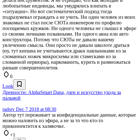
делать инструментом. Я не отрицаю, что как молодые и
любопытные индивиды, мы умудрялись влипать в
«ситуации». Но вот систематический подход тогда
подразумевал ограждать а не учить. Ни один человек из моих
знакомых не стал после СЮТа инженером по профилю
посещаемых кружков. Ни одного человека не слышал в эфире
со своими личными позывными. Ни одного авиа или авто
конструктора. Потому что СЮТы не давали вашему
увлечению смысла. Они просто не давали школоте драться
(ну, тут кнешна не учитываются драки паяльниками из за
сломанных ножек микросхемы или стамесками из за
сломанной нервюры), наркоманить, курить и размножаться
раньше совершеннолетия.
0
Look
Древности: AlphaSmart Dana, дзен и искусство ухода за
пальмой
radsrv
Dec 7 2018 at 08:30
Автор тут переживает за конфиденциальные данные, которые
можно наловить из эфира, а не за то что кто-то
приконнектится к халявочке.
+1