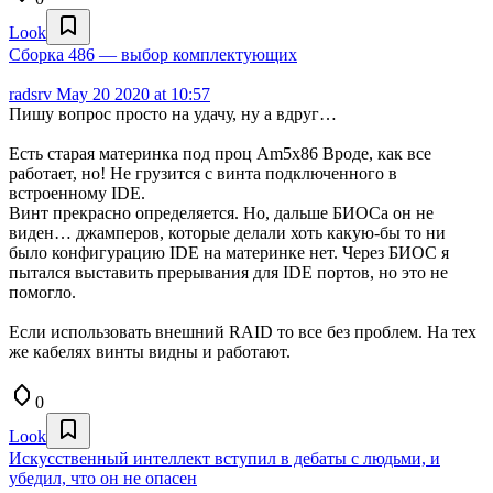
Look
Сборка 486 — выбор комплектующих
radsrv
May 20 2020 at 10:57
Пишу вопрос просто на удачу, ну а вдруг…
Есть старая материнка под проц Am5x86 Вроде, как все
работает, но! Не грузится с винта подключенного в
встроенному IDE.
Винт прекрасно определяется. Но, дальше БИОСа он не
виден… джамперов, которые делали хоть какую-бы то ни
было конфигурацию IDE на материнке нет. Через БИОС я
пытался выставить прерывания для IDE портов, но это не
помогло.
Если использовать внешний RAID то все без проблем. На тех
же кабелях винты видны и работают.
0
Look
Искусственный интеллект вступил в дебаты с людьми, и
убедил, что он не опасен