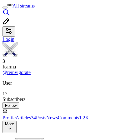
All streams
Login
3
Karma
@reinvigorate
User
17
Subscribers
Follow
Profile
Articles
34
Posts
News
Comments
1.2K
More