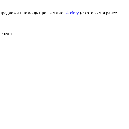
е предложил помощь программист
4ndrey
(с которым я ранее
переди.