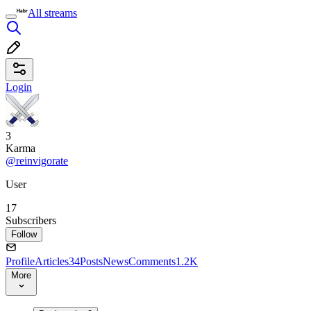
All streams
Login
3
Karma
@reinvigorate
User
17
Subscribers
Follow
Profile
Articles
34
Posts
News
Comments
1.2K
More