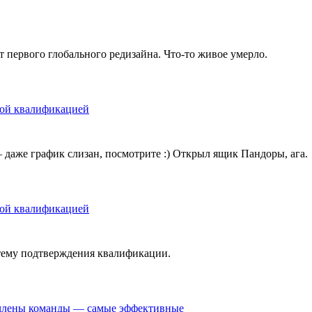
т первого глобального редизайна. Что-то живое умерло.
кой квалификацией
даже график слизан, посмотрите :) Открыл ящик Пандоры, ага.
кой квалификацией
тему подтверждения квалификации.
е члены команды — самые эффективные