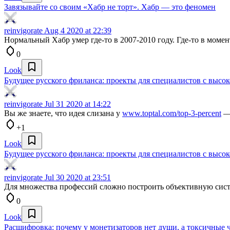
Завязывайте со своим «Хабр не торт». Хабр — это феномен
reinvigorate
Aug 4 2020 at 22:39
Нормальный Хабр умер где-то в 2007-2010 году. Где-то в момен
0
Look
Будущее русского фриланса: проекты для специалистов с высо
reinvigorate
Jul 31 2020 at 14:22
Вы же знаете, что идея слизана у
www.toptal.com/top-3-percent
— 
+1
Look
Будущее русского фриланса: проекты для специалистов с высо
reinvigorate
Jul 30 2020 at 23:51
Для множества профессий сложно построить объективную сис
0
Look
Расшифровка: почему у монетизаторов нет души, а токсичны