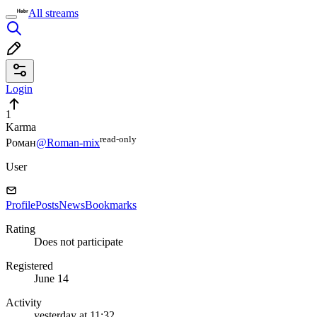
All streams
Login
1
Karma
read⁠-⁠only
Роман
@Roman-mix
User
Profile
Posts
News
Bookmarks
Rating
Does not participate
Registered
June 14
Activity
yesterday at 11:32