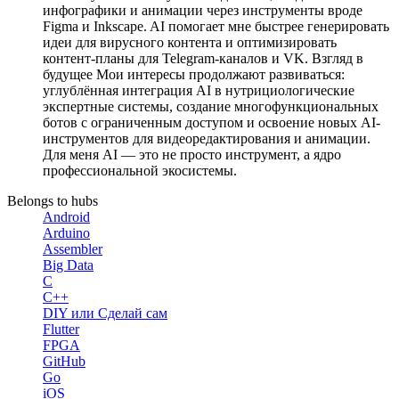
инфографики и анимации через инструменты вроде
Figma и Inkscape. AI помогает мне быстрее генерировать
идеи для вирусного контента и оптимизировать
контент-планы для Telegram-каналов и VK. Взгляд в
будущее Мои интересы продолжают развиваться:
углублённая интеграция AI в нутрициологические
экспертные системы, создание многофункциональных
ботов с ограниченным доступом и освоение новых AI-
инструментов для видеоредактирования и анимации.
Для меня AI — это не просто инструмент, а ядро
профессиональной экосистемы.
Belongs to hubs
Android
Arduino
Assembler
Big Data
C
C++
DIY или Сделай сам
Flutter
FPGA
GitHub
Go
iOS