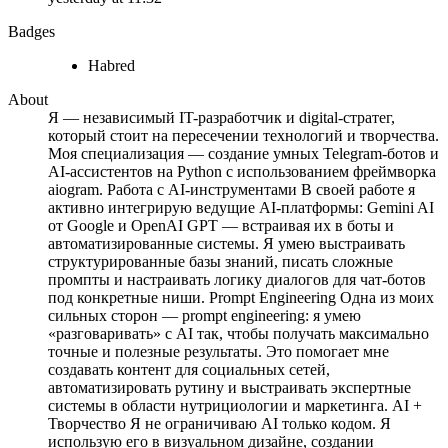
Badges
Habred
About
Я — независимый IT-разработчик и digital-стратег,
который стоит на пересечении технологий и творчества.
Моя специализация — создание умных Telegram-ботов и
AI-ассистентов на Python с использованием фреймворка
aiogram. Работа с AI-инструментами В своей работе я
активно интегрирую ведущие AI-платформы: Gemini AI
от Google и OpenAI GPT — встраивая их в боты и
автоматизированные системы. Я умею выстраивать
структурированные базы знаний, писать сложные
промпты и настраивать логику диалогов для чат-ботов
под конкретные ниши. Prompt Engineering Одна из моих
сильных сторон — prompt engineering: я умею
«разговаривать» с AI так, чтобы получать максимально
точные и полезные результаты. Это помогает мне
создавать контент для социальных сетей,
автоматизировать рутину и выстраивать экспертные
системы в области нутрициологии и маркетинга. AI +
Творчество Я не ограничиваю AI только кодом. Я
использую его в визуальном дизайне, создании