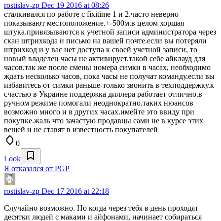
rostislav-zp
Dec 19 2016 at 08:26
сталкивался по работе с fixitime 1 и 2.часто неверно
показывают местоположение.+-500м.в целом хоршая
штука.привязываются к учетной записи администратора через
скан штрихкода и письмо на вашей почте.если вы потеряли
штрихкод и у вас нет доступа к своей учетной записи, то
новый владелец часы не активирует.такой себе айклауд для
часов.так же после смены номера симки в часах, необходимо
ждать несколько часов, пока часы не получат команду.если вы
избавитесь от симки раньше-только звонить в техподдержку.к
счастью в Украине поддержка диллера работает отлично.в
ручном режиме помогали неоднократно.таких нюансов
возможно много и в других часах.имейте это ввиду при
покупке.жаль что зачастую продавцы сами не в курсе этих
вещей и не ставят в известность покупателей
0
Look
Я отказался от PGP
rostislav-zp
Dec 17 2016 at 22:18
Случайно возможно. Но когда через тебя в день проходят
десятки людей с маками и айфонами, начинает собираться