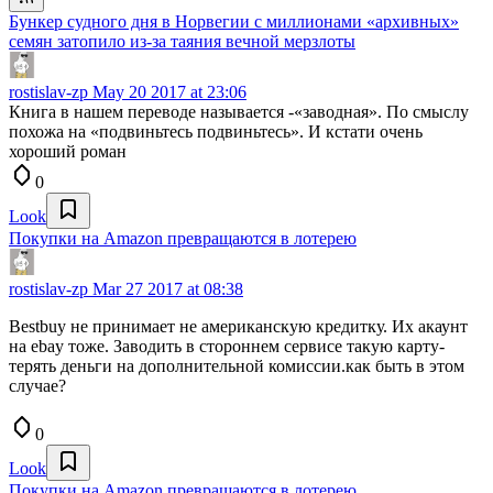
Бункер судного дня в Норвегии с миллионами «архивных»
семян затопило из-за таяния вечной мерзлоты
rostislav-zp
May 20 2017 at 23:06
Книга в нашем переводе называется -«заводная». По смыслу
похожа на «подвиньтесь подвиньтесь». И кстати очень
хороший роман
0
Look
Покупки на Amazon превращаются в лотерею
rostislav-zp
Mar 27 2017 at 08:38
Bestbuy не принимает не американскую кредитку. Их акаунт
на ebay тоже. Заводить в стороннем сервисе такую карту-
терять деньги на дополнительной комиссии.как быть в этом
случае?
0
Look
Покупки на Amazon превращаются в лотерею