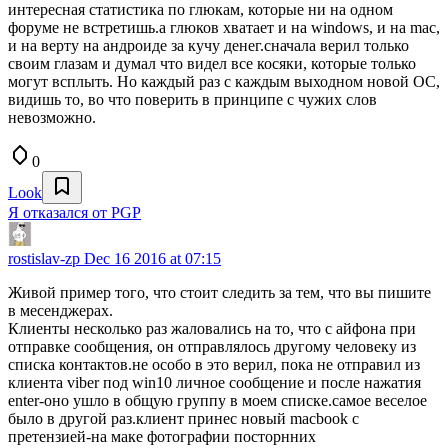
интересная статистика по глюкам, которые ни на одном
форуме не встретишь.а глюков хватает и на windows, и на mac,
и на верту на андроиде за кучу денег.сначала верил только
своим глазам и думал что видел все косяки, которые только
могут всплыть. Но каждый раз с каждым выходном новой ОС,
видишь то, во что поверить в принципе с чужих слов
невозможно.
0
Look
Я отказался от PGP
rostislav-zp
Dec 16 2016 at 07:15
Живой пример того, что стоит следить за тем, что вы пишите
в месенджерах.
Клиенты несколько раз жаловались на то, что с айфона при
отправке сообщения, он отправлялось другому человеку из
списка контактов.не особо в это верил, пока не отправил из
клиента viber под win10 личное сообщение и после нажатия
enter-оно ушло в общую группу в моем списке.самое веселое
было в другой раз.клиент принес новый macbook с
претензией-на маке фотографии посторнних