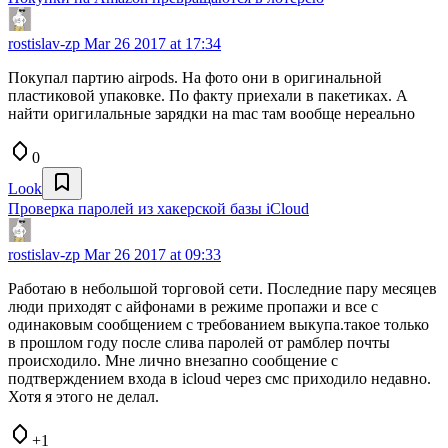
rostislav-zp
Mar 26 2017 at 17:34
Покупал партию airpods. На фото они в оригинальной
пластиковой упаковке. По факту приехали в пакетиках. А
найти оригилальные зарядки на mac там вообще нереально
0
Look
Проверка паролей из хакерской базы iCloud
rostislav-zp
Mar 26 2017 at 09:33
Работаю в небольшой торговой сети. Последние пару месяцев
люди приходят с айфонами в режиме пропажи и все с
одинаковым сообщением с требованием выкупа.такое только
в прошлом году после слива паролей от рамблер почты
происходило. Мне лично внезапно сообщение с
подтверждением входа в icloud через смс приходило недавно.
Хотя я этого не делал.
+1