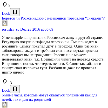
0
Look
Борется ли Роскомнадзор с незаконной торговлей “симками”?
rostislav-zp
Dec 23 2016 at 05:09
У меня apple id привязан к России.сам живу в другой стране.
Регулярно покупаю гифкоды через киви. Смс приходит в
роуминге. Симку покупал друг в переходе. Один раз киви
заблокировал акаунт и требовал скан пасспорта.я прислал
скан.говорят вы не гражданин России и не можете
пользоваться киви, т.к. Превысили лимит на перевод средств.
В принципе понял, что терять нечего. Забанят так забанят и
скинул скан из поиска гугл. Разбанили.даже не проверял
никто ничего
+3
Look
Умные часы, которые могут оказаться полезными как для
детей, так и для их родителей