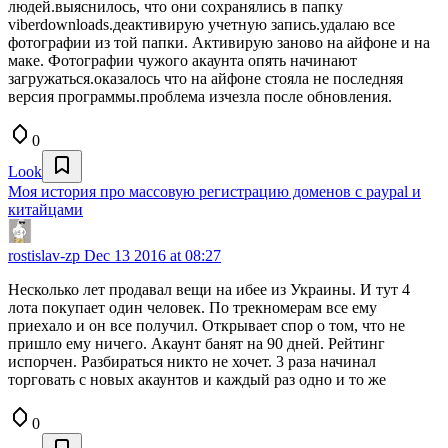
людей.выяснилось, что они сохранялись в папку
viberdownloads.деактивирую учетную запись.удалаю все
фотографии из той папки. Активирую заново на айфоне и на
маке. Фотографии чужого акаунта опять начинают
загружаться.оказалось что на айфоне стояла не последняя
версия программы.проблема изчезла после обновления.
0
Look
Моя история про массовую регистрацию доменов с paypal и
китайцами
rostislav-zp
Dec 13 2016 at 08:27
Несколько лет продавал вещи на ибее из Украины. И тут 4
лота покупает один человек. По трекномерам все ему
приехало и он все получил. Открывает спор о том, что не
пришло ему ничего. Акаунт банят на 90 дней. Рейтинг
испорчен. Разбираться никто не хочет. 3 раза начинал
торговать с новых акаунтов и каждый раз одно и то же
0