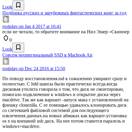
Look
Подборка русских и зарубежных фантастических книг за год
rostislav-zp
Jan 4 2017 at 16:41
если не читали, то обратите внимание на Нил Эшер «Скиннер
0
Look
Совсем неоригинальный SSD в Macbook Air
rostislav-zp
Dec 24 2016 at 15:50
По поводу восстановления.ssd к сожалению умирают сразу и
полностью. С hdd шансы были практически всегда.когда
дисковая утилита говорила о том, что диск не смонтирован,
помогало подключение к windows и открытие диска через
macdrive. Так же как вариант -запуск мака с установленной на
флешку clonezilla. С ее помощью удавалось клонировать диск
со слетевшей файловой системой для последующего
извлечения данных.на новых аймаках как вариант-установка
os x на внешний usb диск. На нее потом ставится паралель и
windows+macdrive.