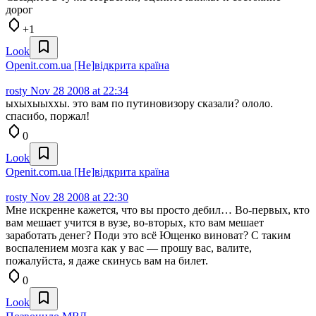
дорог
+1
Look
Openit.com.ua [Не]відкрита країна
rosty
Nov 28 2008 at 22:34
ыхыхыыххы. это вам по путиновизору сказали? ололо.
спасибо, поржал!
0
Look
Openit.com.ua [Не]відкрита країна
rosty
Nov 28 2008 at 22:30
Мне искренне кажется, что вы просто дебил… Во-первых, кто
вам мешает учится в вузе, во-вторых, кто вам мешает
заработать денег? Поди это всё Ющенко виноват? С таким
воспалением мозга как у вас — прошу вас, валите,
пожалуйста, я даже скинусь вам на билет.
0
Look