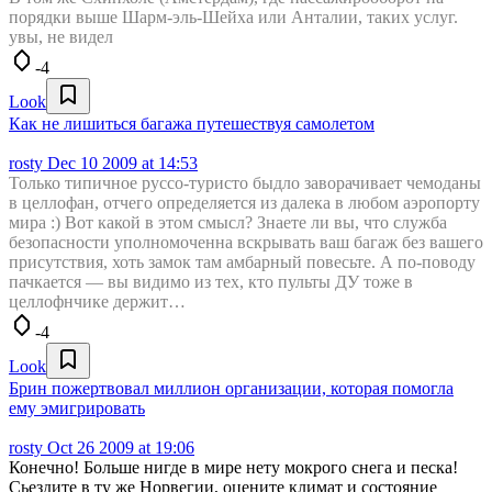
порядки выше Шарм-эль-Шейха или Анталии, таких услуг.
увы, не видел
-4
Look
Как не лишиться багажа путешествуя самолетом
rosty
Dec 10 2009 at 14:53
Только типичное руссо-туристо быдло заворачивает чемоданы
в целлофан, отчего определяется из далека в любом аэропорту
мира :) Вот какой в этом смысл? Знаете ли вы, что служба
безопасности уполномоченна вскрывать ваш багаж без вашего
присутствия, хоть замок там амбарный повесьте. А по-поводу
пачкается — вы видимо из тех, кто пульты ДУ тоже в
целлофнчике держит…
-4
Look
Брин пожертвовал миллион организации, которая помогла
ему эмигрировать
rosty
Oct 26 2009 at 19:06
Конечно! Больше нигде в мире нету мокрого снега и песка!
Сьездите в ту же Норвегии, оцените климат и состояние