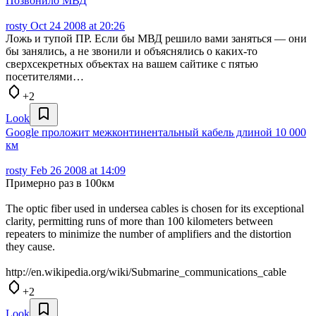
Позвонило МВД
rosty
Oct 24 2008 at 20:26
Ложь и тупой ПР. Если бы МВД решило вами заняться — они
бы занялись, а не звонили и объяснялись о каких-то
сверхсекретных объектах на вашем сайтике с пятью
посетителями…
+2
Look
Google проложит межконтинентальный кабель длиной 10 000
км
rosty
Feb 26 2008 at 14:09
Примерно раз в 100км
The optic fiber used in undersea cables is chosen for its exceptional
clarity, permitting runs of more than 100 kilometers between
repeaters to minimize the number of amplifiers and the distortion
they cause.
http://en.wikipedia.org/wiki/Submarine_communications_cable
+2
Look