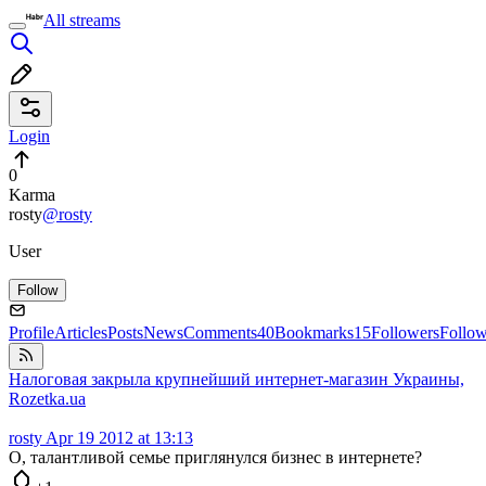
All streams
Login
0
Karma
rosty
@rosty
User
Follow
Profile
Articles
Posts
News
Comments
40
Bookmarks
15
Followers
Follo
Налоговая закрыла крупнейший интернет-магазин Украины,
Rozetka.ua
rosty
Apr 19 2012 at 13:13
О, талантливой семье приглянулся бизнес в интернете?