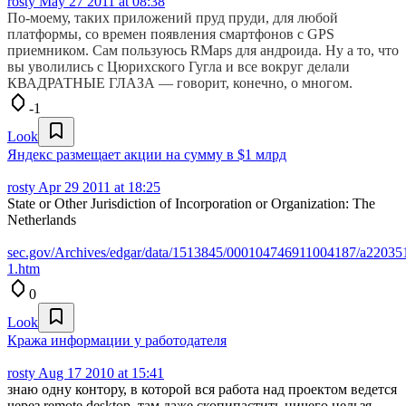
rosty
May 27 2011 at 08:38
По-моему, таких приложений пруд пруди, для любой
платформы, со времен появления смартфонов с GPS
приемником. Сам пользуюсь RMaps для андроида. Ну а то, что
вы уволились с Цюрихского Гугла и все вокруг делали
КВАДРАТНЫЕ ГЛАЗА — говорит, конечно, о многом.
-1
Look
Яндекс размещает акции на сумму в $1 млрд
rosty
Apr 29 2011 at 18:25
State or Other Jurisdiction of Incorporation or Organization: The
Netherlands
sec.gov/Archives/edgar/data/1513845/000104746911004187/a22035
1.htm
0
Look
Кража информации у работодателя
rosty
Aug 17 2010 at 15:41
знаю одну контору, в которой вся работа над проектом ведется
через remote desktop, там даже скопипастить ничего нельзя