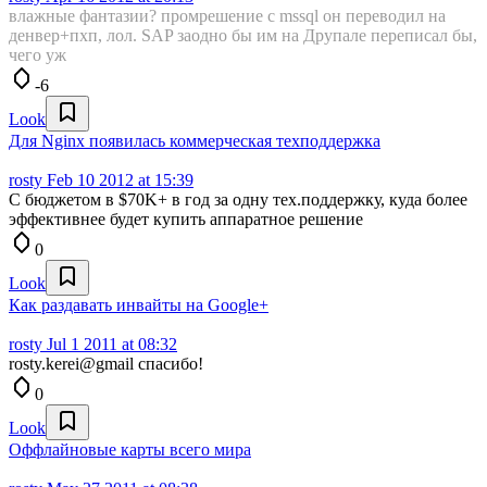
влажные фантазии? промрешение с mssql он переводил на
денвер+пхп, лол. SAP заодно бы им на Друпале переписал бы,
чего уж
-6
Look
Для Nginx появилась коммерческая техподдержка
rosty
Feb 10 2012 at 15:39
С бюджетом в $70K+ в год за одну тех.поддержку, куда более
эффективнее будет купить аппаратное решение
0
Look
Как раздавать инвайты на Google+
rosty
Jul 1 2011 at 08:32
rosty.kerei@gmail спасибо!
0
Look
Оффлайновые карты всего мира