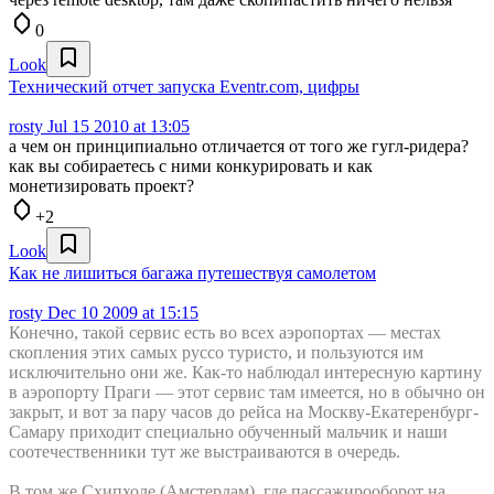
0
Look
Технический отчет запуска Eventr.com, цифры
rosty
Jul 15 2010 at 13:05
а чем он принципиально отличается от того же гугл-ридера?
как вы собираетесь с ними конкурировать и как
монетизировать проект?
+2
Look
Как не лишиться багажа путешествуя самолетом
rosty
Dec 10 2009 at 15:15
Конечно, такой сервис есть во всех аэропортах — местах
скопления этих самых руссо туристо, и пользуются им
исключительно они же. Как-то наблюдал интересную картину
в аэропорту Праги — этот сервис там имеется, но в обычно он
закрыт, и вот за пару часов до рейса на Москву-Екатеренбург-
Самару приходит специально обученный мальчик и наши
соотечественники тут же выстраиваются в очередь.
В том же Схипхоле (Амстердам), где пассажирооборот на